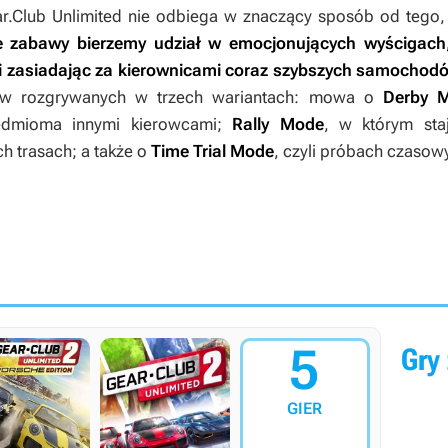
r.Club Unlimited
nie odbiega w znaczący sposób od tego, 
e zabawy bierzemy udział w emocjonujących wyścigach
i zasiadając za kierownicami coraz szybszych samochod
ów rozgrywanych w trzech wariantach: mowa o
Derby 
iedmioma innymi kierowcami;
Rally Mode
, w którym sta
h trasach; a także o
Time Trial Mode
, czyli próbach czasow
5
Gry 
GIER