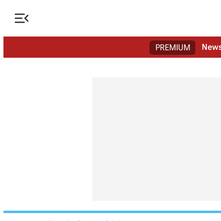

New
PREMIUM