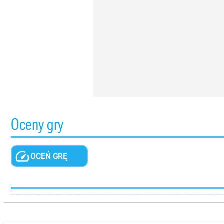
Oceny gry

OCEŃ GRĘ