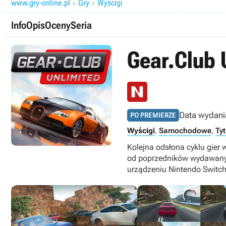
www.gry-online.pl
Gry
Wyścigi


Info
Opis
Oceny
Seria
Gear.Club 
Data wydani
PO PREMIERZE
Wyścigi
,
Samochodowe
,
Ty
Kolejna odsłona cyklu gier
od poprzedników wydawanych
urządzeniu Nintendo Switch