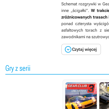
Schemat rozgrywki w
Gea
inne „ścigałki”.
W trakci
zróżnicowanych trasach 
ponad czterysta wyścig
asfaltowych torach z s
zawodnikami na szutrowyc

Czytaj więcej
Gry z serii