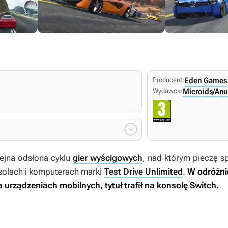
Producent:
Eden Games
Wydawca:
Microids/Anu

ejna odsłona cyklu
gier wyścigowych
, nad którym pieczę s
nsolach i komputerach marki
Test Drive Unlimited
.
W odróżnie
na urządzeniach mobilnych, tytuł trafił na konsolę Switch.