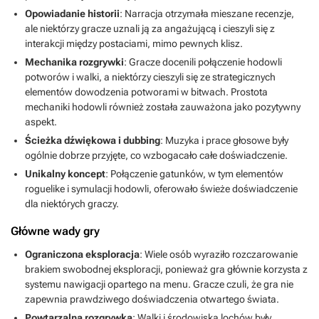
Opowiadanie historii
: Narracja otrzymała mieszane recenzje,
ale niektórzy gracze uznali ją za angażującą i cieszyli się z
interakcji między postaciami, mimo pewnych klisz.
Mechanika rozgrywki
: Gracze docenili połączenie hodowli
potworów i walki, a niektórzy cieszyli się ze strategicznych
elementów dowodzenia potworami w bitwach. Prostota
mechaniki hodowli również została zauważona jako pozytywny
aspekt.
Ścieżka dźwiękowa i dubbing
: Muzyka i prace głosowe były
ogólnie dobrze przyjęte, co wzbogacało całe doświadczenie.
Unikalny koncept
: Połączenie gatunków, w tym elementów
roguelike i symulacji hodowli, oferowało świeże doświadczenie
dla niektórych graczy.
Główne wady gry
Ograniczona eksploracja
: Wiele osób wyraziło rozczarowanie
brakiem swobodnej eksploracji, ponieważ gra głównie korzysta z
systemu nawigacji opartego na menu. Gracze czuli, że gra nie
zapewnia prawdziwego doświadczenia otwartego świata.
Powtarzalna rozgrywka
: Walki i środowiska lochów były