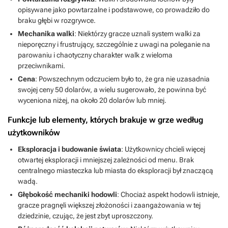
opisywane jako powtarzalne i podstawowe, co prowadziło do
braku głębi w rozgrywce.
Mechanika walki
: Niektórzy gracze uznali system walki za
nieporęczny i frustrujący, szczególnie z uwagi na poleganie na
parowaniu i chaotyczny charakter walk z wieloma
przeciwnikami.
Cena
: Powszechnym odczuciem było to, że gra nie uzasadnia
swojej ceny 50 dolarów, a wielu sugerowało, że powinna być
wyceniona niżej, na około 20 dolarów lub mniej.
Funkcje lub elementy, których brakuje w grze według
użytkowników
Eksploracja i budowanie świata
: Użytkownicy chcieli więcej
otwartej eksploracji i mniejszej zależności od menu. Brak
centralnego miasteczka lub miasta do eksploracji był znaczącą
wadą.
Głębokość mechaniki hodowli
: Chociaż aspekt hodowli istnieje,
gracze pragnęli większej złożoności i zaangażowania w tej
dziedzinie, czując, że jest zbyt uproszczony.