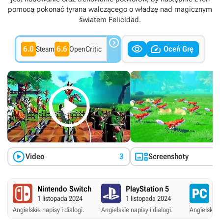
pomocą pokonać tyrana walczącego o władzę nad magicznym
światem Felicidad.



6.0
6.6
Oceń Grę
Steam
OpenCritic



Video
3
Screenshoty
Nintendo Switch
PlayStation 5
P
1 listopada 2024
1 listopada 2024
1 
Angielskie napisy i dialogi.
Angielskie napisy i dialogi.
Angielskie 