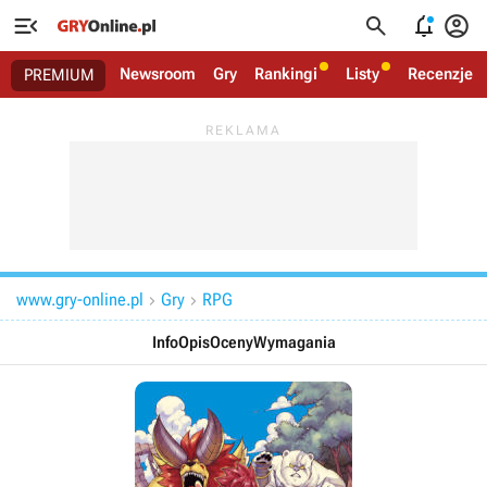




Newsroom
Gry
Rankingi
Listy
Recenzje
PREMIUM
www.gry-online.pl
Gry
RPG


Info
Opis
Oceny
Wymagania