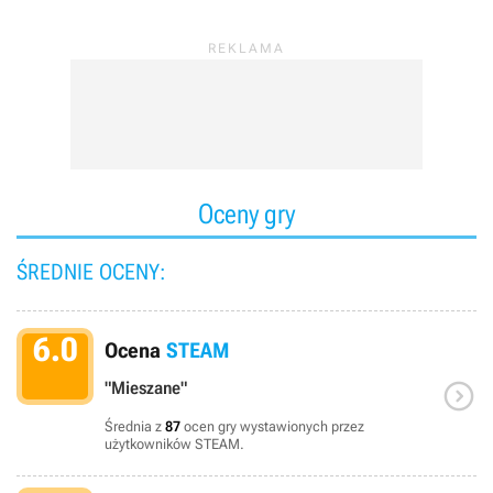
Oceny gry
ŚREDNIE OCENY:
6.0
Ocena
STEAM

"Mieszane"
Średnia z
87
ocen gry wystawionych przez
użytkowników STEAM.