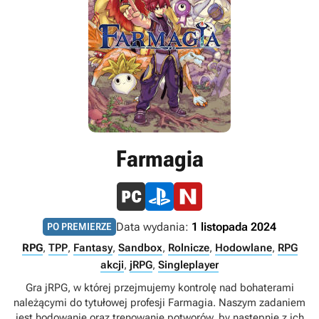
Farmagia
Data wydania:
1 listopada 2024
PO PREMIERZE
RPG
,
TPP
,
Fantasy
,
Sandbox
,
Rolnicze
,
Hodowlane
,
RPG
akcji
,
jRPG
,
Singleplayer
Gra jRPG, w której przejmujemy kontrolę nad bohaterami
należącymi do tytułowej profesji Farmagia. Naszym zadaniem
jest hodowanie oraz trenowanie potworów, by następnie z ich