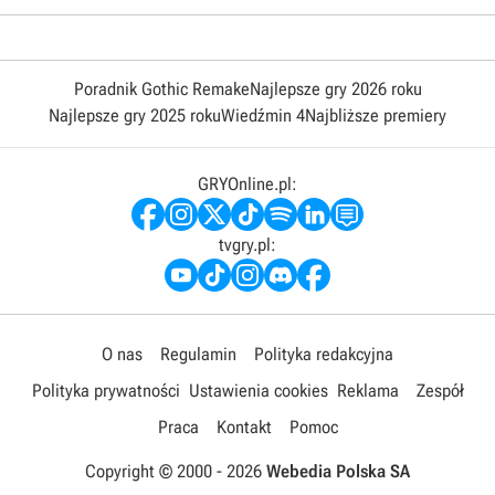
Poradnik Gothic Remake
Najlepsze gry 2026 roku
Najlepsze gry 2025 roku
Wiedźmin 4
Najbliższe premiery
GRYOnline.pl:
tvgry.pl:
O nas
Regulamin
Polityka redakcyjna
Polityka prywatności
Ustawienia cookies
Reklama
Zespół
Praca
Kontakt
Pomoc
Copyright © 2000 -
2026
Webedia Polska SA