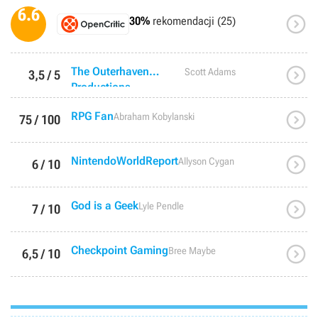
6.6

30%
rekomendacji (25)

The Outerhaven
Scott Adams
3,5 / 5
Productions

RPG Fan
Abraham Kobylanski
75 / 100

NintendoWorldReport
Allyson Cygan
6 / 10

God is a Geek
Lyle Pendle
7 / 10

Checkpoint Gaming
Bree Maybe
6,5 / 10