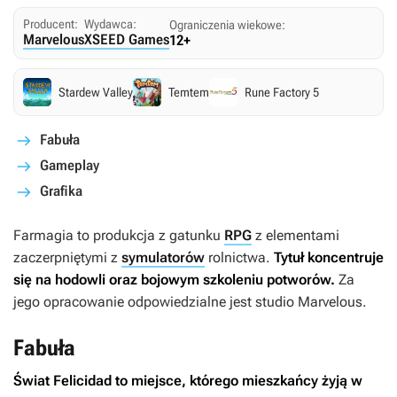
Producent:
Wydawca:
Ograniczenia wiekowe:
Marvelous
XSEED Games
12+
Stardew Valley
Temtem
Rune Factory 5
Fabuła
Gameplay
Grafika
Farmagia
to produkcja z gatunku
RPG
z elementami
zaczerpniętymi z
symulatorów
rolnictwa.
Tytuł koncentruje
się na hodowli oraz bojowym szkoleniu potworów.
Za
jego opracowanie odpowiedzialne jest studio Marvelous.
Fabuła
Świat Felicidad to miejsce, którego mieszkańcy żyją w