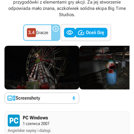
przygodówki z elementami gry akcji. Za jej stworzenie
odpowiada mało znana, aczkolwiek solidna ekipa Big Time
Studios.



3.4
Oceń Grę
Gracze

Screenshoty
6
PC Windows
1 czerwca 2007
Angielskie napisy i dialogi.