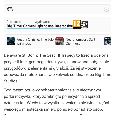


1
Producent:
Wydawca:
Big Time Games
Lighthouse Interactive
Agatha Christie: I nie było
Necronomicon: Świt
już nikogo
Ciemności
Delaware St. John: The Seacliff Tragedy
to trzecia odsłona
perypetii inteligentnego detektywa, stanowiąca połączenie
przygodówki z elementami gry akcji. Za jej stworzenie
odpowiada mało znana, aczkolwiek solidna ekipa Big Time
Studios.
Tym razem tytułowy bohater znalazł się w nieczynnym
parku rozrywki, który zamknięto po incydencie sprzed
czterech lat. Wtedy to w wyniku zawalenia się tylnej części
wesołego miasteczka śmierć poniosło ponad sto osób.