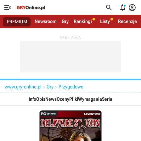




Newsroom
Gry
Rankingi
Listy
Recenzje
PREMIUM
www.gry-online.pl
Gry
Przygodowe


Info
Opis
News
Oceny
Pliki
Wymagania
Seria