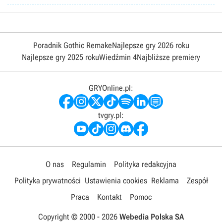
Poradnik Gothic Remake
Najlepsze gry 2026 roku
Najlepsze gry 2025 roku
Wiedźmin 4
Najbliższe premiery
GRYOnline.pl:
tvgry.pl:
O nas
Regulamin
Polityka redakcyjna
Polityka prywatności
Ustawienia cookies
Reklama
Zespół
Praca
Kontakt
Pomoc
Copyright © 2000 -
2026
Webedia Polska SA