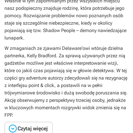
Właśnie w tym zapomnianym przez wszystkich miejscu
nasz podopieczny znajduje rodzinę, która potrzebuje jego
pomocy. Rozwiązanie problemów nowo poznanych osób
staje się szczególnie niebezpieczne, kiedy w okolicy
pojawiają się tzw. Shadow People – demony nawiedzające
lunapark.
W zmaganiach ze zjawami Delaware'owi wtóruje dzielna
partnerka, Kelly Bradford. Za sprawą używanych przez nią
gadżetów możliwe jest właściwe interpretowanie wizji,
które co jakiś czas pojawiają się w głowie detektywa. W tej
części gry adventure autorzy zdecydowali się na rezygnację
z interfejsu point & click, a postawili na w pełni
trójwymiarowe środowisko i dużą swobodę poruszania się.
Akcję obserwujemy z perspektywy trzeciej osoby, jednakże
w kluczowych momentach rozgrywki widok zmienia się na
FPP.

Czytaj więcej