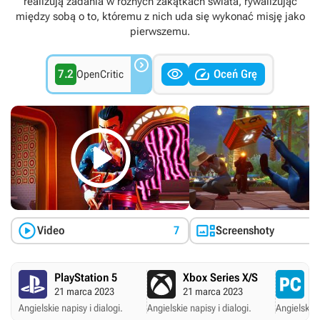
realizują zadania w różnych zakątkach świata, rywalizując
między sobą o to, któremu z nich uda się wykonać misję jako
pierwszemu.



7.2
Oceń Grę
OpenCritic



Video
7
Screenshoty
PlayStation 5
Xbox Series X/S
P
21 marca 2023
21 marca 2023
2
Angielskie napisy i dialogi.
Angielskie napisy i dialogi.
Angielskie 