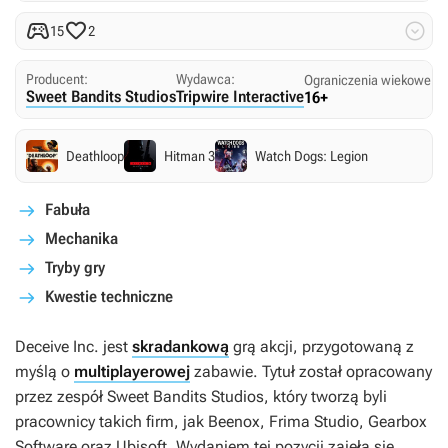



15
2
Producent:
Wydawca:
Ograniczenia wiekowe:
Sweet Bandits Studios
Tripwire Interactive
16+
Deathloop
Hitman 3
Watch Dogs: Legion
Fabuła
Mechanika
Tryby gry
Kwestie techniczne
Deceive Inc.
jest
skradankową
grą akcji, przygotowaną z
myślą o
multiplayerowej
zabawie. Tytuł został opracowany
przez zespół Sweet Bandits Studios, który tworzą byli
pracownicy takich firm, jak Beenox, Frima Studio, Gearbox
Software oraz Ubisoft. Wydaniem tej pozycji zajęła się