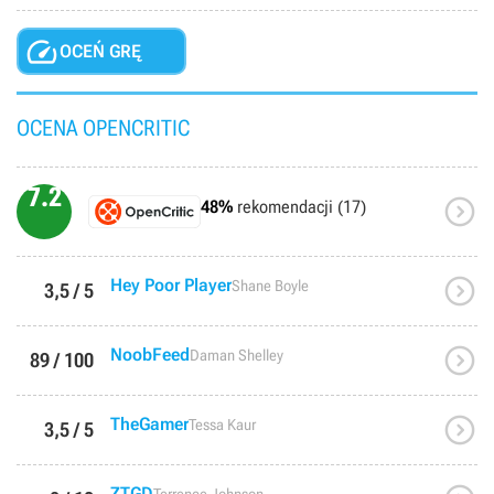

OCEŃ GRĘ
OCENA OPENCRITIC
7.2

48%
rekomendacji (17)

Hey Poor Player
Shane Boyle
3,5 / 5

NoobFeed
Daman Shelley
89 / 100

TheGamer
Tessa Kaur
3,5 / 5
ZTGD