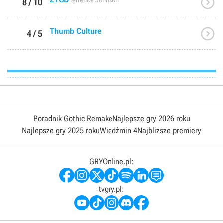

Terrence Johnson
8 / 10

Thumb Culture
4 / 5
Poradnik Gothic Remake
Najlepsze gry 2026 roku
Najlepsze gry 2025 roku
Wiedźmin 4
Najbliższe premiery
GRYOnline.pl:
tvgry.pl: