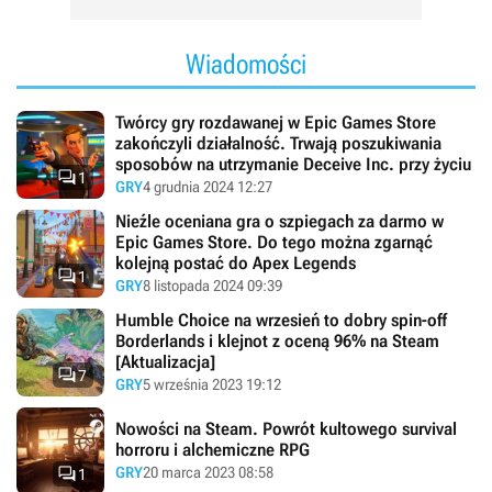
Wiadomości
Twórcy gry rozdawanej w Epic Games Store
zakończyli działalność. Trwają poszukiwania
sposobów na utrzymanie Deceive Inc. przy życiu

1
GRY
4 grudnia 2024 12:27
Nieźle oceniana gra o szpiegach za darmo w
Epic Games Store. Do tego można zgarnąć
kolejną postać do Apex Legends

1
GRY
8 listopada 2024 09:39
Humble Choice na wrzesień to dobry spin-off
Borderlands i klejnot z oceną 96% na Steam
[Aktualizacja]

7
GRY
5 września 2023 19:12
Nowości na Steam. Powrót kultowego survival
horroru i alchemiczne RPG

GRY
20 marca 2023 08:58
1