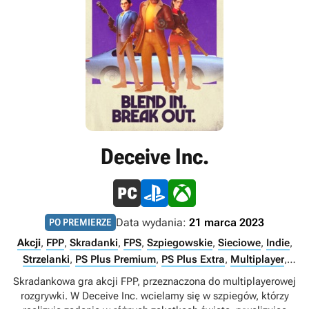
Deceive Inc.
Data wydania:
21 marca 2023
PO PREMIERZE
Akcji
,
FPP
,
Skradanki
,
FPS
,
Szpiegowskie
,
Sieciowe
,
Indie
,
Strzelanki
,
PS Plus Premium
,
PS Plus Extra
,
Multiplayer
,
Internet
Skradankowa gra akcji FPP, przeznaczona do multiplayerowej
rozgrywki. W Deceive Inc. wcielamy się w szpiegów, którzy