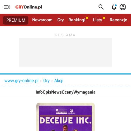




Newsroom
Gry
Rankingi
Listy
Recenzje
PREMIUM
www.gry-online.pl
Gry
Akcji


Info
Opis
News
Oceny
Wymagania