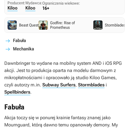
Producent:
Wydawca:
Ograniczenia wiekowe:
Kiloo
Kiloo
16+
Godfire: Rise of
Beast Quest
Stormblades
Prometheus
Fabuła
Mechanika
Dawnbringer
to wydane na mobilny system AND i iOS RPG
akcji. Jest to produkcja oparta na modelu darmowym z
mikropłatnościami i opracowało ją studio Kiloo Games,
czyli autorzy m.in.
Subway Surfers
,
Stormblades
i
Spellbinders
.
Fabuła
Akcja toczy się w ponurej krainie fantasy znanej jako
Mournguard, którą dawno temu opanowały demony. My