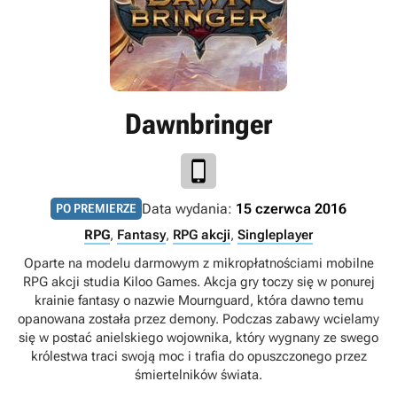
Dawnbringer
Data wydania:
15 czerwca 2016
PO PREMIERZE
RPG
,
Fantasy
,
RPG akcji
,
Singleplayer
Oparte na modelu darmowym z mikropłatnościami mobilne
RPG akcji studia Kiloo Games. Akcja gry toczy się w ponurej
krainie fantasy o nazwie Mournguard, która dawno temu
opanowana została przez demony. Podczas zabawy wcielamy
się w postać anielskiego wojownika, który wygnany ze swego
królestwa traci swoją moc i trafia do opuszczonego przez
śmiertelników świata.