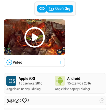


Oceń Grę


Video
1
Apple iOS
Android
15 czerwca 2016
15 czerwca 2016
Angielskie napisy i dialogi.
Angielskie napisy i dialogi.




3
2
3