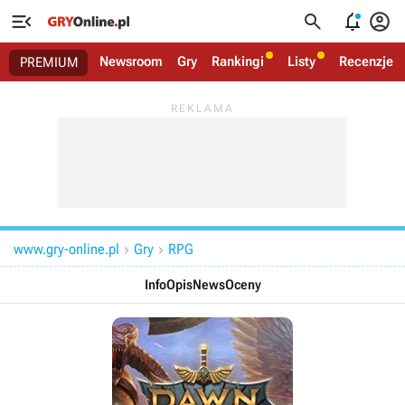




Newsroom
Gry
Rankingi
Listy
Recenzje
PREMIUM
www.gry-online.pl
Gry
RPG


Info
Opis
News
Oceny