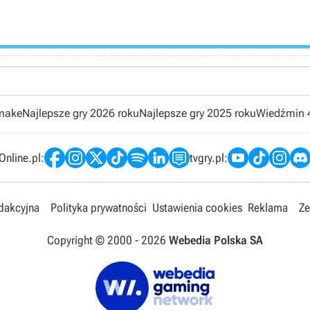
emake
Najlepsze gry 2026 roku
Najlepsze gry 2025 roku
Wiedźmin 
nline.pl:
tvgry.pl:
edakcyjna
Polityka prywatności
Ustawienia cookies
Reklama
Ze
Copyright © 2000 -
2026
Webedia Polska SA