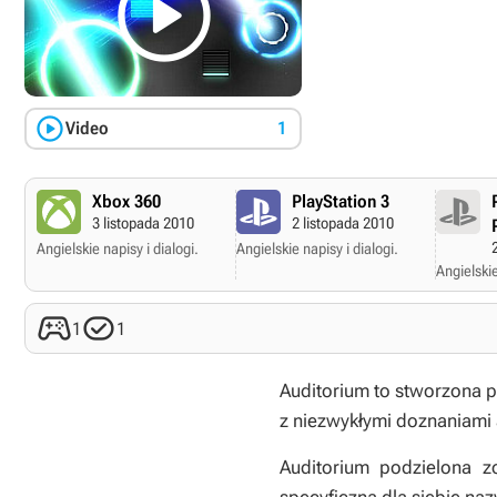


Video
1
Xbox 360
PlayStation 3
3 listopada 2010
2 listopada 2010
Angielskie napisy i dialogi.
Angielskie napisy i dialogi.
Angielskie


1
1
Auditorium
to stworzona p
z niezwykłymi doznaniami
Auditorium
podzielona zo