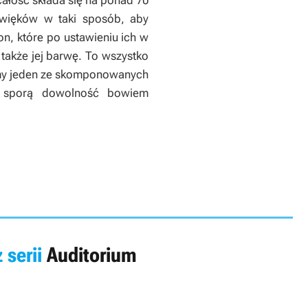
całość składa się na ponad 70
źwięków w taki sposób, aby
on, które po ustawieniu ich w
także jej barwę. To wszystko
emy jeden ze skomponowanych
sporą dowolność bowiem
 serii
Auditorium