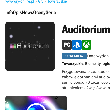
www.gry-online.pl
Gry
Towarzyskie


Info
Opis
News
Oceny
Seria
Auditoriu
Data wydani
PO PREMIERZE
Towarzyskie
,
Elementy logi
Przygotowana przez studio 
zabawie doznaniami audiowi
sumie ponad 70 zróżnicowa
strumieniem dźwięków w tak