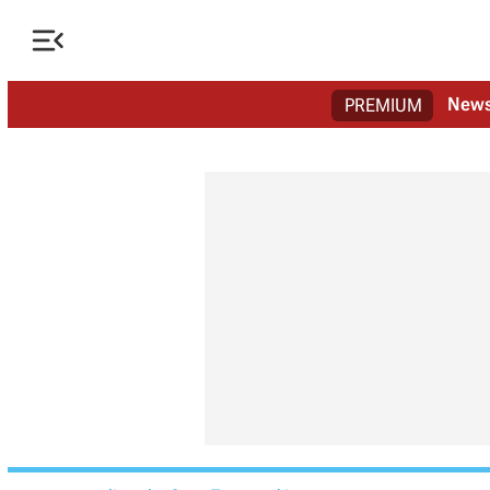

New
PREMIUM