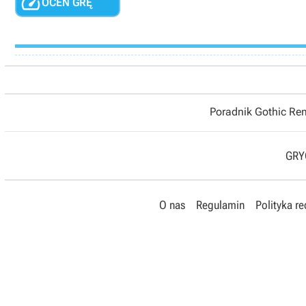

OCEŃ GRĘ
Poradnik Gothic R
GRYO
O nas
Regulamin
Polityka r