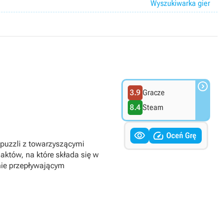
Wyszukiwarka gier

3.9
Gracze
8.4
Steam


Oceń Grę
 puzzli z towarzyszącymi
któw, na które składa się w
ie przepływającym