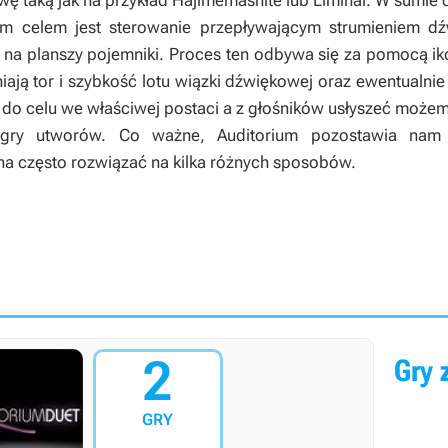
wę taką jak na przykład
Hajimemashite
lub
Liminal
. W sumie 
m celem jest sterowanie przepływającym strumieniem d
ę na planszy pojemniki. Proces ten odbywa się za pomocą ik
ją tor i szybkość lotu wiązki dźwiękowej oraz ewentualnie 
 do celu we właściwej postaci a z głośników usłyszeć moż
y gry utworów. Co ważne,
Auditorium
pozostawia nam 
a często rozwiązać na kilka różnych sposobów.
2
Gry z
GRY