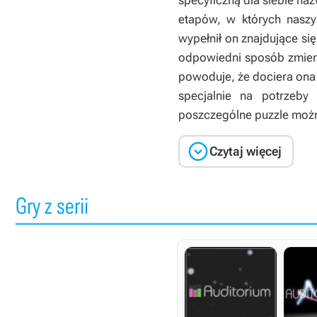
specyficzną dla siebie naz
etapów, w których naszy
wypełnił on znajdujące si
odpowiedni sposób zmienia
powoduje, że dociera ona
specjalnie na potrzeb
poszczególne puzzle możn

Czytaj więcej
Gry z serii