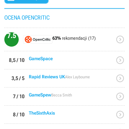
OCENA OPENCRITIC
7.5

63%
rekomendacji (17)

GameSpace
8,5 / 10

Rapid Reviews UK
Alex Laybourne
3,5 / 5

GameSpew
Becca Smith
7 / 10

TheSixthAxis
8 / 10