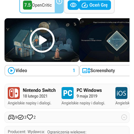



7.5
Oceń Grę
OpenCritic



Video
1
Screenshoty
Nintendo Switch
PC Windows
A
18 lutego 2021
9 maja 2019
2
Angielskie napisy i dialogi.
Angielskie napisy i dialogi.
Angielskie 




9
3
2
Producent:
Wydawca:
Ograniczenia wiekowe: