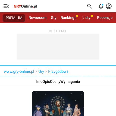




Newsroom
Gry
Rankingi
Listy
Recenzje
PREMIUM
www.gry-online.pl
Gry
Przygodowe


Info
Opis
Oceny
Wymagania