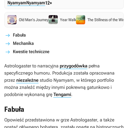
Nyamyam
Nyamyam
12+
Old Man's Journey
Year Walk
The Stillness of the Wind
Fabuła
Mechanika
Kwestie techniczne
Astrologaster
to narracyjna
przygodówka
pełna
specyficznego humoru. Produkcja została opracowana
przez
niezależne
studio Nyamyam, w którego portfolio
można znaleźć między innymi pokrewną gatunkowo i
podobnie wykonaną grę
Tengami
.
Fabuła
Opowieść przedstawiona w grze
Astrologaster
, a także
postać głównego bohatera, zostały oparte na historycznych