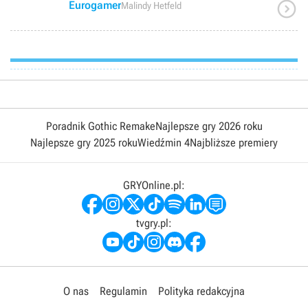

Eurogamer
Malindy Hetfeld
Poradnik Gothic Remake
Najlepsze gry 2026 roku
Najlepsze gry 2025 roku
Wiedźmin 4
Najbliższe premiery
GRYOnline.pl:
tvgry.pl:
O nas
Regulamin
Polityka redakcyjna