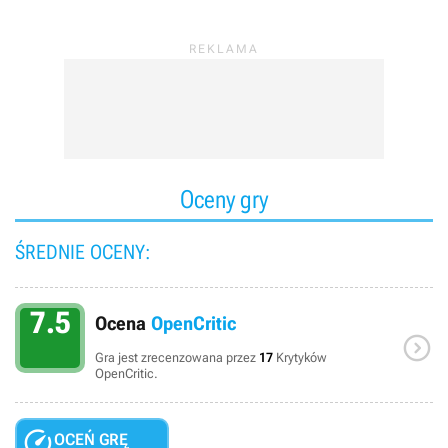
Oceny gry
ŚREDNIE OCENY:
7.5
Ocena
OpenCritic

Gra jest zrecenzowana przez
17
Krytyków
OpenCritic.

OCEŃ GRĘ