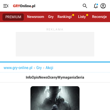




Newsroom
Gry
Rankingi
Listy
Recenzje
PREMIUM
www.gry-online.pl
Gry
Akcji


Info
Opis
News
Oceny
Wymagania
Seria