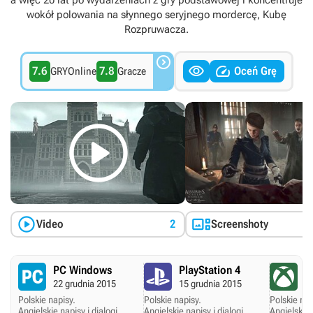
a więc 20 lat po wydarzeniach z gry podstawowej i koncentruje
wokół polowania na słynnego seryjnego mordercę, Kubę
Rozpruwacza.



7.6
7.8
Oceń Grę
GRYOnline
Gracze



Video
2
Screenshoty
PC Windows
PlayStation 4
X
22 grudnia 2015
15 grudnia 2015
15
Polskie napisy.
Polskie napisy.
Polskie nap
Angielskie napisy i dialogi.
Angielskie napisy i dialogi.
Angielskie 