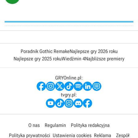
zaskoczenia w całej tej krwawej historii. Nie licząc kilku bugów to
ocena 6/10 jest raczej uczciwa.
Poradnik Gothic Remake
Najlepsze gry 2026 roku
Najlepsze gry 2025 roku
Wiedźmin 4
Najbliższe premiery
GRYOnline.pl:
tvgry.pl:
O nas
Regulamin
Polityka redakcyjna
Polityka prywatności
Ustawienia cookies
Reklama
Zespół