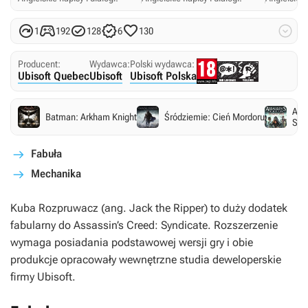






1
192
128
6
130
Producent:
Wydawca:
Polski wydawca:
Ubisoft Quebec
Ubisoft
Ubisoft Polska
Ass
Batman: Arkham Knight
Śródziemie: Cień Mordoru
Syn
Fabuła
Mechanika
Kuba Rozpruwacz
(ang.
Jack the Ripper
) to duży dodatek
fabularny do
Assassin’s Creed: Syndicate
. Rozszerzenie
wymaga posiadania podstawowej wersji gry i obie
produkcje opracowały wewnętrzne studia deweloperskie
firmy Ubisoft.