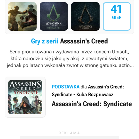
41
GIER
Gry z serii
Assassin's Creed
Seria produkowana i wydawana przez koncern Ubisoft,
która narodziła się jako gry akcji z otwartymi światem,
jednak po latach wykonała zwrot w stronę gatunku action
RPG. Cykl zadebiutował w 2007 roku grą
Assassin's Creed
.
Za twórców marki uznawani są Patrice Désilets, Jade
Raymond oraz Corey May.
PODSTAWKA
dla
Assassin's Creed:
Syndicate - Kuba Rozpruwacz
Assassin's Creed: Syndicate