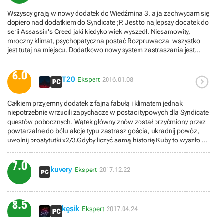
dwie/trzy danego typu – nie nużąJak nie miałem większych
Wszyscy grają w nowy dodatek do Wiedźmina 3, a ja zachwycam się
problemów w podstawce to tu błędy pojawiały się, a i grę mi
dopiero nad dodatkiem do Syndicate ;P. Jest to najlepszy dodatek do
wywaliło nie raz.Dodatek dla mnie słaby bo naprawde zawiodłem się
serii Assassin's Creed jaki kiedykolwiek wyszedł. Niesamowity,
finałem, a i może mam już dość tego monotonnego Londynu
mroczny klimat, psychopatyczna postać Rozpruwacza, wszystko
jest tutaj na miejscu. Dodatkowo nowy system zastraszania jest
bardzo "przyjemny" i bardzo bym się cieszył, gdyby pojawił się w
następnych częściach w bardziej rozbudowanej wersji (fabularnie
6.0

można to wyjaśnić - jest to typ walki hinduskich asasynów). A
T20
Ekspert
2016.01.08
zakończenie mi się podobało i się z lekka wzruszyłem ;) Ogólnie
bardzo polecam.
Całkiem przyjemny dodatek z fajną fabułą i klimatem jednak
niepotrzebnie wrzucili zapychacze w postaci typowych dla Syndicate
questów pobocznych. Wątek główny znów został przyćmiony przez
powtarzalne do bólu akcje typu zastrasz gościa, ukradnij powóz,
uwolnij prostytutki x2/3.Gdyby liczyć samą historię Kuby to wyszło by
chyba z 2-3 godziny samego grania.Ogólnie uważam, że całą tą
sekwencję powinni wrzucić jako wspomnienie, do którego wchodzi
7.0
się z terenu Londynu, bo załączanie gry z menu głównego było dość
kuvery
Ekspert
2017.12.22
irytujące i nie wspomnę jeszcze o zaginionych
umiejętnościach.Zdobyte ciężką grą skille gdzieś przepadły i gra się
zupełnie na czysto. Rozumiem 20 lat minęło, ale żeby stracić
8.5
umiejętność znikania tak ważną dla Eve to już wyszło trochę słabo.
kęsik
Ekspert
2017.04.24
Rozczarowała mnie końcówka gdzie w zasadzie nie było żadnego