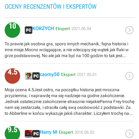
OCENY RECENZENTÓW I EKSPERTÓW
10

KORZYCH
Ekspert
2021.06.04
To prawie jak osobna gra, sporo innych mechanik, fajna historia i
inne misje.Mocno wciągające, a nie wleczący się wątek jak flaki w
grze podstawowej. No ale jak ma być na 100 godzin to tak jest...
4.5

czorny50
Ekspert
2021.05.01
Moja ocena 4.5Jest ostro, na początku historia jest mroczna
przyziemna, i naprawdę ma się nadzieje na godne zakończenie.
Jednak ostatecznie zakończenie strasznie niejakiePanna Frey trochę
nam się zestarzała, i straciła całą swą osobowość z podstawki. Za
to Abberline w końcu wykazuje jakiś charakter. Liczyłem trochę na
jakiś epizod w Indii, ale dalej mamy ten szary nudny Londyn. Na
szczęście tylko dwie dzielnice, choć dalej są wypełnione nowymi
9.5

znajdzkiami. Misji pobocznych jest znaczenie mnie i starają się być
Harry M
Ekspert
2016.06.02
oryginalne wykorzystując nowe mechaniki , a jako że są tylko