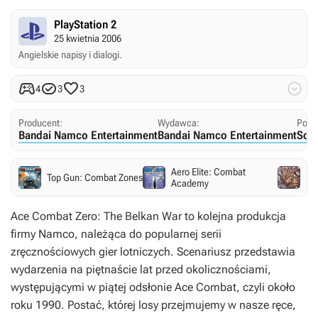
PlayStation 2
25 kwietnia 2006
Angielskie napisy i dialogi.




4
3
3
Producent:
Wydawca:
Pols
Bandai Namco Entertainment
Bandai Namco Entertainment
Sony
Aero Elite: Combat
Top Gun: Combat Zones
Dea
Academy
Ace Combat Zero: The Belkan War
to kolejna produkcja
firmy Namco, należąca do popularnej serii
zręcznościowych gier lotniczych. Scenariusz przedstawia
wydarzenia na piętnaście lat przed okolicznościami,
występującymi w piątej odsłonie
Ace Combat
, czyli około
roku 1990. Postać, której losy przejmujemy w nasze ręce,