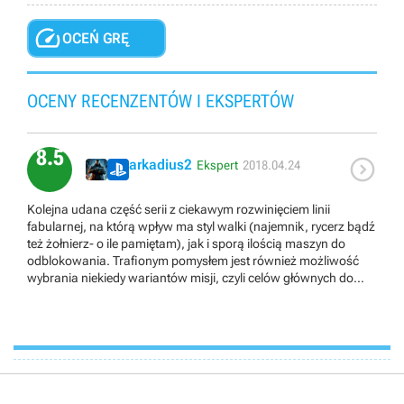

OCEŃ GRĘ
OCENY RECENZENTÓW I EKSPERTÓW
8.5

arkadius2
Ekspert
2018.04.24
Kolejna udana część serii z ciekawym rozwinięciem linii
fabularnej, na którą wpływ ma styl walki (najemnik, rycerz bądź
też żołnierz- o ile pamiętam), jak i sporą ilością maszyn do
odblokowania. Trafionym pomysłem jest również możliwość
wybrania niekiedy wariantów misji, czyli celów głównych do
zniszczenia. Jedyny zarzut z mojej strony to ostatnia misja,
wiem że seria AC to nie symulatory, ale moim zdaniem z ost.
misją trochę przesadzili ^^