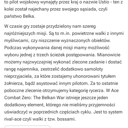
to pilot wojskowy wynajęty przez kraj o nazwie Ustio - ten z
kolei został najechany przez swojego sąsiada, czyli
państwo Belka.
W czasie gry zostaje przydzielony nam szereg
najróżniejszych misji. Są to m.in. powietrzne walki z innymi
myśliwcami, czy niszczenie wyznaczonych obiektów.
Podczas wykonywania danej misji mamy możliwość
wyboru jednej z trzech ścieżek postępowania. Mianowicie
możemy najzwyczajniej wykonać zlecone zadanie i dostać
rangę najemnika, zestrzelić dodatkowo samoloty
nieprzyjaciela, za które zostajemy uhonorowani tytułem
żołnierza, bądź asystować innym pilotom. Za to ostatnie
poboczne zlecenie otrzymujemy kategorię rycerza. W
Ace
Combat Zero: The Belkan War
istnieje jeszcze jeden
dodatkowy element, którego nie mieliśmy przyjemności
uświadczyć w poprzednich częściach cyklu. Jest to system
rival-ace czyli walki z tzw. bossami.