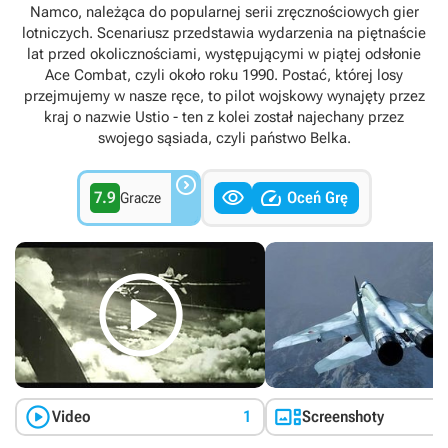
Namco, należąca do popularnej serii zręcznościowych gier
lotniczych. Scenariusz przedstawia wydarzenia na piętnaście
lat przed okolicznościami, występującymi w piątej odsłonie
Ace Combat, czyli około roku 1990. Postać, której losy
przejmujemy w nasze ręce, to pilot wojskowy wynajęty przez
kraj o nazwie Ustio - ten z kolei został najechany przez
swojego sąsiada, czyli państwo Belka.



7.9
Oceń Grę
Gracze



Video
1
Screenshoty