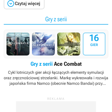

Czytaj więcej
Gry z serii
16
GIER
Gry z serii
Ace Combat
Cykl lotniczych gier akcji łączących elementy symulacji
oraz zręcznościowej strzelanki. Markę wykreowała i rozwija
japońska firma Namco (obecnie Namco Bandai) przy
wsparciu deweloperskim studiów Arsys Software, Access
Games i Project Aces.