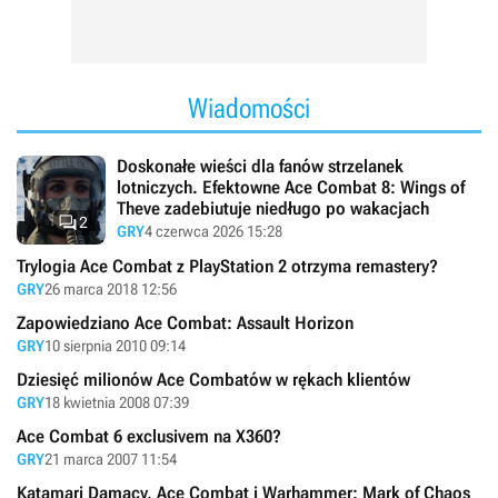
Wiadomości
Doskonałe wieści dla fanów strzelanek
lotniczych. Efektowne Ace Combat 8: Wings of
Theve zadebiutuje niedługo po wakacjach

2
GRY
4 czerwca 2026 15:28
Trylogia Ace Combat z PlayStation 2 otrzyma remastery?
GRY
26 marca 2018 12:56
Zapowiedziano Ace Combat: Assault Horizon
GRY
10 sierpnia 2010 09:14
Dziesięć milionów Ace Combatów w rękach klientów
GRY
18 kwietnia 2008 07:39
Ace Combat 6 exclusivem na X360?
GRY
21 marca 2007 11:54
Katamari Damacy, Ace Combat i Warhammer: Mark of Chaos