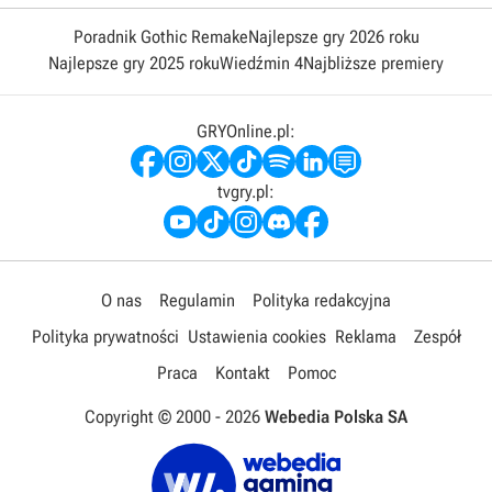
Poradnik Gothic Remake
Najlepsze gry 2026 roku
Najlepsze gry 2025 roku
Wiedźmin 4
Najbliższe premiery
GRYOnline.pl:
tvgry.pl:
O nas
Regulamin
Polityka redakcyjna
Polityka prywatności
Ustawienia cookies
Reklama
Zespół
Praca
Kontakt
Pomoc
Copyright © 2000 -
2026
Webedia Polska SA