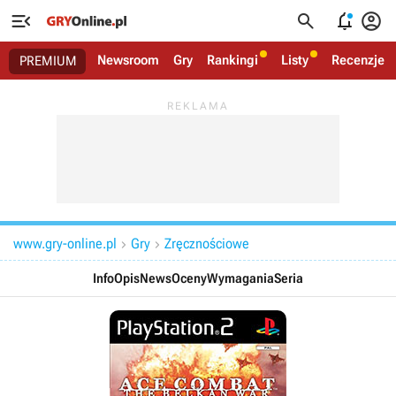




Newsroom
Gry
Rankingi
Listy
Recenzje
PREMIUM
www.gry-online.pl
Gry
Zręcznościowe


Info
Opis
News
Oceny
Wymagania
Seria