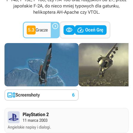
japońskie F-2A, do nieco mniej typowych dla gatunku,
helikoptera AH-Apache czy VTOL.



5.3
Oceń Grę
Gracze

Screenshoty
6
PlayStation 2
11 marca 2003
Angielskie napisy i dialogi.