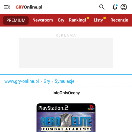




Newsroom
Gry
Rankingi
Listy
Recenzje
PREMIUM
www.gry-online.pl
Gry
Symulacje


Info
Opis
Oceny