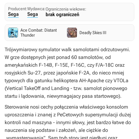
Producent:
Wydawca:
Ograniczenia wiekowe:
Sega
Sega
brak ograniczeń
Ace Combat: Distant
Deadly Skies III
Thunder
Trójwymiarowy symulator walk samolotami odrzutowymi.
W grze dostępnych jest ponad 60 samolotów, od
amerykańskich F-14B, F-15E, F-16C, czy F/A-18C oraz
rosyjskich Su-27, przez japońskie F-2A, do nieco mniej
typowych dla gatunku helikoptera AH-Apache czy VTOLa
(Vertical TakeOff and Landing - tzw. samolot pionowego
startu i lądowania, niewymagajacy pasa startowego).
Sterowanie nosi cechy połączenia właściwego konsolom
uproszczenia i znanej z PeCetowych supersymulacji dużej
kontroli nad maszyna - innymi słowy, jest bardzo łatwe do
nauczenia się podstaw i założeń, ale ciężkie do
„wymasterowania”. Sam tryb story jest niedługi oraz