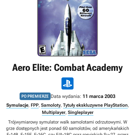
Aero Elite: Combat Academy
Data wydania:
11 marca 2003
PO PREMIERZE
Symulacje
,
FPP
,
Samoloty
,
Tytuły ekskluzywne PlayStation
,
Multiplayer
,
Singleplayer
Trójwymiarowy symulator walk samolotami odrzutowymi. W
grze dostępnych jest ponad 60 samolotów, od amerykańskich
F-14B, F-15E, F-16C, czy F/A-18C oraz rosyjskich Su-27, przez