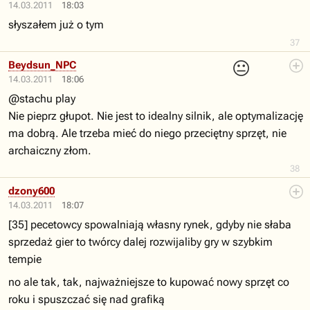
14.03.2011
18:03
słyszałem już o tym
37
😐
Beydsun_NPC
14.03.2011
18:06
@stachu play
Nie pieprz głupot. Nie jest to idealny silnik, ale optymalizację
ma dobrą. Ale trzeba mieć do niego przeciętny sprzęt, nie
archaiczny złom.
38
dzony600
14.03.2011
18:07
[35] pecetowcy spowalniają własny rynek, gdyby nie słaba
sprzedaż gier to twórcy dalej rozwijaliby gry w szybkim
tempie
no ale tak, tak, najważniejsze to kupować nowy sprzęt co
roku i spuszczać się nad grafiką