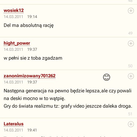
48
wosiek12
14.03.2011
19:14
Del ma absolutną rację
49
hight_power
14.03.2011
19:37
w pełni sie z toba zgadzam
50
😊
zanonimizowany701262
14.03.2011
19:37
Następna generacja na pewno będzie lepsza,ale czy powali
na deski mocno w to wątpię.
Gry do świata realizmu tz: grafy video jeszcze daleka droga.
51
Lateralus
14.03.2011
19:41