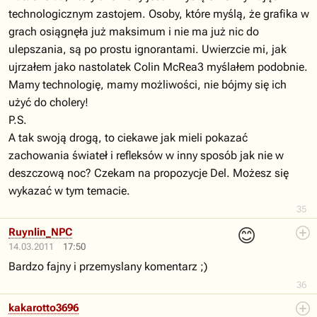
technologicznym zastojem. Osoby, które myślą, że grafika w
grach osiągnęła już maksimum i nie ma już nic do
ulepszania, są po prostu ignorantami. Uwierzcie mi, jak
ujrzałem jako nastolatek Colin McRea3 myślałem podobnie.
Mamy technologię, mamy możliwości, nie bójmy się ich
użyć do cholery!
P.S.
A tak swoją drogą, to ciekawe jak mieli pokazać
zachowania świateł i refleksów w inny sposób jak nie w
deszczową noc? Czekam na propozycje Del. Możesz się
wykazać w tym temacie.
35
😊
Ruynlin_NPC
14.03.2011
17:50
Bardzo fajny i przemyslany komentarz ;)
36
kakarotto3696