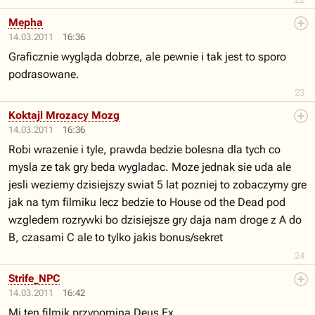
Mepha
14.03.2011
16:36
Graficznie wygląda dobrze, ale pewnie i tak jest to sporo
podrasowane.
23
Koktajl Mrozacy Mozg
14.03.2011
16:36
Robi wrazenie i tyle, prawda bedzie bolesna dla tych co
mysla ze tak gry beda wygladac. Moze jednak sie uda ale
jesli weziemy dzisiejszy swiat 5 lat pozniej to zobaczymy gre
jak na tym filmiku lecz bedzie to House od the Dead pod
wzgledem rozrywki bo dzisiejsze gry daja nam droge z A do
B, czasami C ale to tylko jakis bonus/sekret
24
Strife_NPC
14.03.2011
16:42
Mi ten filmik przypomina Deus Ex.