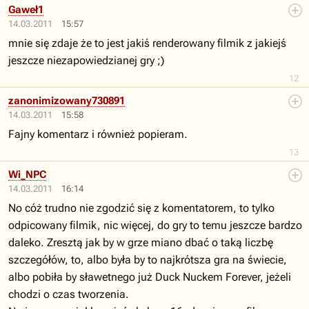
Gaweł1
14.03.2011
15:57
mnie się zdaje że to jest jakiś renderowany filmik z jakiejś
jeszcze niezapowiedzianej gry ;)
12
zanonimizowany730891
14.03.2011
15:58
Fajny komentarz i również popieram.
13
Wi_NPC
14.03.2011
16:14
No cóż trudno nie zgodzić się z komentatorem, to tylko
odpicowany filmik, nic więcej, do gry to temu jeszcze bardzo
daleko. Zresztą jak by w grze miano dbać o taką liczbę
szczegółów, to, albo była by to najkrótsza gra na świecie,
albo pobiła by sławetnego już Duck Nuckem Forever, jeżeli
chodzi o czas tworzenia.