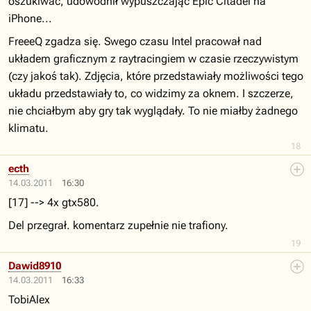
oszukiwać, udowodnił wypuszczając Epic Citadel na
iPhone...
FreeeQ zgadza się. Swego czasu Intel pracował nad
układem graficznym z raytracingiem w czasie rzeczywistym
(czy jakoś tak). Zdjęcia, które przedstawiały możliwości tego
układu przedstawiały to, co widzimy za oknem. I szczerze,
nie chciałbym aby gry tak wyglądały. To nie miałby żadnego
klimatu.
18
ecth
14.03.2011
16:30
[17] --> 4x gtx580.
Del przegrał. komentarz zupełnie nie trafiony.
19
Dawid8910
14.03.2011
16:33
TobiAlex