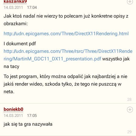
kaszanka9
14.03.2011
17:04
Jak ktoś nadal nie wierzy to polecam już konkretne opisy z
obrazkami:
http://udn.epicgames.com/Three/DirectX11Rendering.html
I dokument pdf
http://udn.epicgames.com/Three/rsrc/Three/DirectX11Rende
ring/MartinM_GDC11_DX11_presentation.pdf
wszystko jak
na tacy
To jest program, który można odpalić jak najbardziej a nie
jakiś render wideo, szkoda tylko, że tego nie puszczą w
neta.
28
boniekb0
14.03.2011
17:05
jak się ta gra nazywała
29