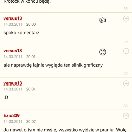
Krotock w końcu będą.
55
👍
versus13
14.03.2011
20:00
spoko komentarz
56
😊
versus13
14.03.2011
20:01
ale naprawdę fajnie wygląda ten silnik graficzny
57
versus13
14.03.2011
20:01
:D
58
Ezio339
14.03.2011
20:07
Ja nawet o tym nie myślę, wszystko wyjdzie w praniu. Wolę