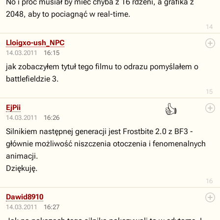
No i proc musiał by mieć chyba z 16 rdzeni, a grafika z
2048, aby to pociagnąć w real-time.
14
Lloigxo-ush_NPC
14.03.2011
16:15
jak zobaczyłem tytuł tego filmu to odrazu pomyślałem o
battlefieldzie 3.
15
👍
EjPii
14.03.2011
16:26
Silnikiem następnej generacji jest Frostbite 2.0 z BF3 -
głównie możliwość niszczenia otoczenia i fenomenalnych
animacji.
Dziękuję.
16
Dawid8910
14.03.2011
16:27