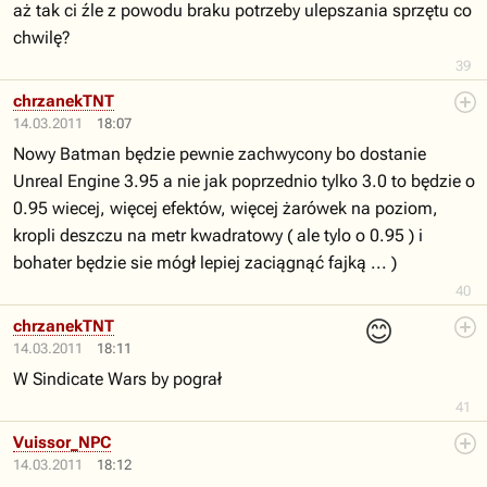
aż tak ci źle z powodu braku potrzeby ulepszania sprzętu co
chwilę?
39
chrzanekTNT
14.03.2011
18:07
Nowy Batman będzie pewnie zachwycony bo dostanie
Unreal Engine 3.95 a nie jak poprzednio tylko 3.0 to będzie o
0.95 wiecej, więcej efektów, więcej żarówek na poziom,
kropli deszczu na metr kwadratowy ( ale tylo o 0.95 ) i
bohater będzie sie mógł lepiej zaciągnąć fajką ... )
40
😊
chrzanekTNT
14.03.2011
18:11
W Sindicate Wars by pograł
41
Vuissor_NPC
14.03.2011
18:12