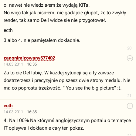
o, nawet nie wiedziałem że wydają KITa.
No więc tak jak pisałem, nie gadajcie głupot, że to zwykły
render, tak samo Dell widze sie nie przygotował.
ecth
3 albo 4. nie pamiętałem dokładnie.
20
zanonimizowany577402
14.03.2011
16:35
Za to cię Del lubię. W kazdej sytuacji są a ty zawsze
dostrzerzesz i precyzyjnie opiszesz dwie strony medalu. Nie
ma co poprostu trzeźwość. " You see the big picture" :).
21
ecth
14.03.2011
16:35
4. Na 100% Na którymś anglojęzycznym portalu o tematyce
IT opisywali dokładnie cały ten pokaz.
22