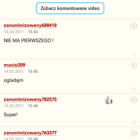
Zobacz komentowane video
zanonimizowany688418
14.03.2011
15:43
NIE MA PIERWSZEGO !
1
macio209
14.03.2011
15:45
ogladąm
2
👍
zanonimizowany782575
14.03.2011
15:46
Super!
3
zanonimizowany763377
14.03.2011
15:48