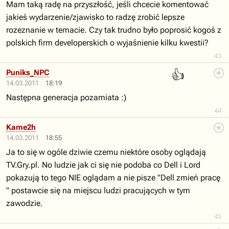
Mam taką radę na przyszłość, jeśli chcecie komentować
jakieś wydarzenie/zjawisko to radzę zrobić lepsze
rozeznanie w temacie. Czy tak trudno było poprosić kogoś z
polskich firm developerskich o wyjaśnienie kilku kwestii?
43
👍
Puniks_NPC
14.03.2011
18:19
Następna generacja pozamiata :)
44
Kame2h
14.03.2011
18:55
Ja to się w ogóle dziwie czemu niektóre osoby oglądają
TV.Gry.pl. No ludzie jak ci się nie podoba co Dell i Lord
pokazują to tego NIE oglądam a nie pisze "Dell zmień pracę
" postawcie się na miejscu ludzi pracujących w tym
zawodzie.
45