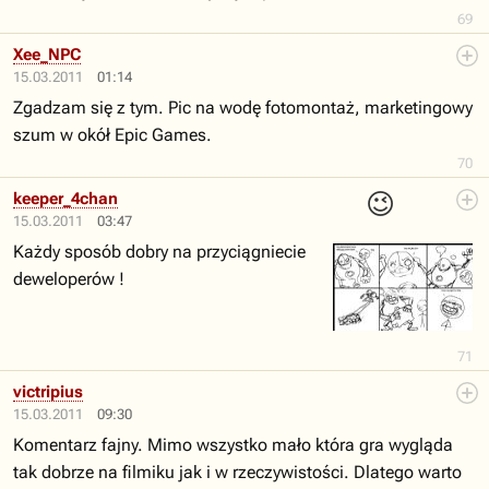
69
Xee_NPC
15.03.2011
01:14
Zgadzam się z tym. Pic na wodę fotomontaż, marketingowy
szum w okół Epic Games.
70
😉
keeper_4chan
15.03.2011
03:47
Każdy sposób dobry na przyciągniecie
deweloperów !
71
victripius
15.03.2011
09:30
Komentarz fajny. Mimo wszystko mało która gra wygląda
tak dobrze na filmiku jak i w rzeczywistości. Dlatego warto