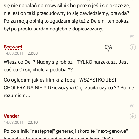
się nie napalać na nowy silnik bo potem jeśli się okaże że,
nie jest on taki przecudowny to się zawiedziemy, prawda?
Po za moją opinią to zgadzam się też z Delem, ten pokaz
był po prostu bardzo dogłębnie dopieszczany.
59
👎
Seeward
14.03.2011
20:08
Wiesz co Del ? Nudny się robisz - TYLKO narzekasz. Jest
coś co Ci się cholera podoba ??
Co oglądam jakieś filmiki z Tobą - WSZYSTKO JEST
CHOLERA NA NIE !! Dziewczyna Cię rzuciła czy co ?? Bo nie
rozumiem...
60
Vender
14.03.2011
20:10
Po co silnik "następnej" generacji skoro te "next-genowe"
konsole z trudnością radzą sobie z silnikami "tej" i