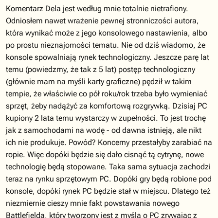
Komentarz Dela jest według mnie totalnie nietrafiony.
Odniosłem nawet wrażenie pewnej stronniczości autora,
która wynikać może z jego konsolowego nastawienia, albo
po prostu nieznajomości tematu. Nie od dziś wiadomo, że
konsole spowalniają rynek technologiczny. Jeszcze parę lat
temu (powiedzmy, że tak z 5 lat) postęp technologiczny
(głównie mam na myśli karty graficzne) pędził w takim
tempie, że właściwie co pół roku/rok trzeba było wymieniać
sprzęt, żeby nadążyć za komfortową rozgrywką. Dzisiaj PC
kupiony 2 lata temu wystarczy w zupełności. To jest trochę
jak z samochodami na wodę - od dawna istnieją, ale nikt
ich nie produkuje. Powód? Koncerny przestałyby zarabiać na
ropie. Więc dopóki będzie się dało cisnąć tą cytrynę, nowe
technologię będą stopowane. Taka sama sytuacja zachodzi
teraz na rynku sprzętowym PC. Dopóki gry będą robione pod
konsole, dopóki rynek PC będzie stał w miejscu. Dlatego też
niezmiernie cieszy mnie fakt powstawania nowego
Battlefielda, który tworzony jest z myślą o PC zrywając z