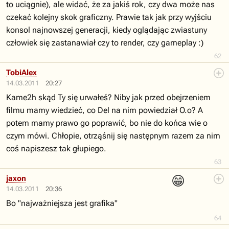
to uciągnie), ale widać, że za jakiś rok, czy dwa może nas
czekać kolejny skok graficzny. Prawie tak jak przy wyjściu
konsol najnowszej generacji, kiedy oglądając zwiastuny
człowiek się zastanawiał czy to render, czy gameplay :)
62
TobiAlex
14.03.2011
20:27
Kame2h skąd Ty się urwałeś? Niby jak przed obejrzeniem
filmu mamy wiedzieć, co Del na nim powiedział O.o? A
potem mamy prawo go poprawić, bo nie do końca wie o
czym mówi. Chłopie, otrząśnij się następnym razem za nim
coś napiszesz tak głupiego.
63
😁
jaxon
14.03.2011
20:36
Bo "najważniejsza jest grafika"
64