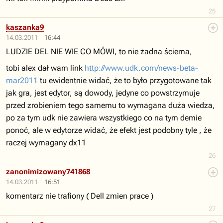
25
kaszanka9
14.03.2011
16:44
LUDZIE DEL NIE WIE CO MÓWI, to nie żadna ściema,
tobi alex dał wam link
http://www.udk.com/news-beta-
mar2011
tu ewidentnie widać, że to było przygotowane tak
jak gra, jest edytor, są dowody, jedyne co powstrzymuje
przed zrobieniem tego samemu to wymagana duża wiedza,
po za tym udk nie zawiera wszystkiego co na tym demie
ponoć, ale w edytorze widać, że efekt jest podobny tyle , że
raczej wymagany dx11
26
zanonimizowany741868
14.03.2011
16:51
komentarz nie trafiony ( Dell zmien prace )
27