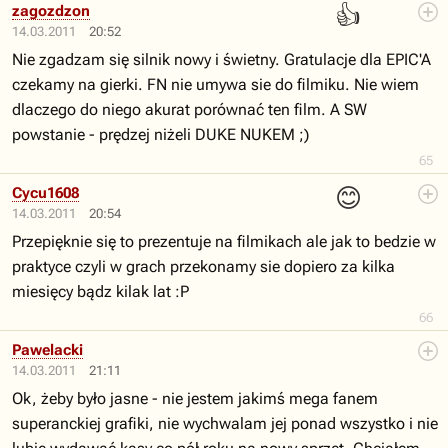
👍
zagozdzon
14.03.2011
20:52
Nie zgadzam się silnik nowy i świetny. Gratulacje dla EPIC'A
czekamy na gierki. FN nie umywa sie do filmiku. Nie wiem
dlaczego do niego akurat porównać ten film. A SW
powstanie - prędzej niżeli DUKE NUKEM ;)
65
😊
Cycu1608
14.03.2011
20:54
Przepięknie się to prezentuje na filmikach ale jak to bedzie w
praktyce czyli w grach przekonamy sie dopiero za kilka
miesięcy bądz kilak lat :P
66
Pawelacki
14.03.2011
21:11
Ok, żeby było jasne - nie jestem jakimś mega fanem
superanckiej grafiki, nie wychwalam jej ponad wszystko i nie