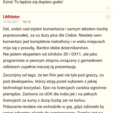
Extra! To będzie się dopiero grało!
42
Likfidator
14.03.2011
18:15
Del, widać nad stylem komentarza i samym tekstem trochę
popracowałeś, za co duży plus dla Ciebie. Niestety sam
komentarz jest kompletnie nietrafiony i w wielu miejscach
mija się z prawdą. Bardzo słabe dziennikarstwo.
Nie jestem ekspertem od silników 3D i DX11, ale jako
programista w pewnym stopniu związany z gamedevem
odbieram zupełnie inaczej tą prezentację.
Zacznijmy od tego, że ten film jest nie tyle pod graczy, co
pod developerów, którzy stoją przed wyborem z jakiej
technologii korzystać. Epic na licencjach zarabia ogromne
pieniądze. Zarówno za UDK dla Indie jak i na pełnych
licencjach za sumy z dużą liczbą zer na końcu.
Pokazanie rendera nie wchodziło w grę, gdyż odniosło by
wręcz odwrotny skutek do zamierzanego. Demko jest na