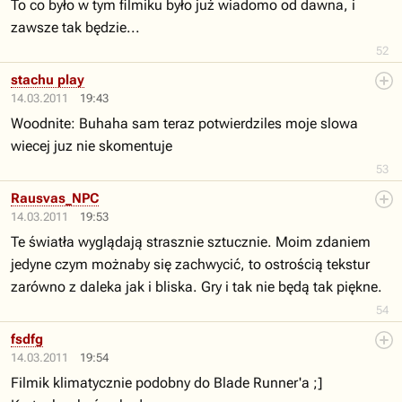
To co było w tym filmiku było już wiadomo od dawna, i
zawsze tak będzie...
52
stachu play
14.03.2011
19:43
Woodnite: Buhaha sam teraz potwierdziles moje slowa
wiecej juz nie skomentuje
53
Rausvas_NPC
14.03.2011
19:53
Te światła wyglądają strasznie sztucznie. Moim zdaniem
jedyne czym możnaby się zachwycić, to ostrością tekstur
zarówno z daleka jak i bliska. Gry i tak nie będą tak piękne.
54
fsdfg
14.03.2011
19:54
Filmik klimatycznie podobny do Blade Runner'a ;]