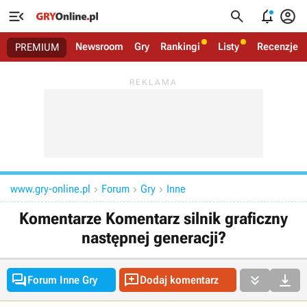




Newsroom
Gry
Rankingi
Listy
Recenzje
PREMIUM
www.gry-online.pl
Forum
Gry
Inne



Komentarze Komentarz silnik graficzny
następnej generacji?




Forum Inne Gry
Dodaj komentarz