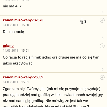
nie ma 4 :<
4
👍
zanonimizowany782575
14.03.2011
15:50
Del ma racię
5
oriano
14.03.2011
15:51
Co racja to racja filmik jedno gra drugie nie ma co się tym
jakoś ekscytować.
6
zanonimizowany726339
14.03.2011
15:51
Zgadzam się! Twórcy gier (tak mi się przynajmniej wydaje)
pracują bardziej nad grafiką w kilku zwiastunach swojej gry
niż nad samą jej grafiką. Nie mówię, że jest tak we
wszystkich produkcjach. Na przykład taki Shogun 2.