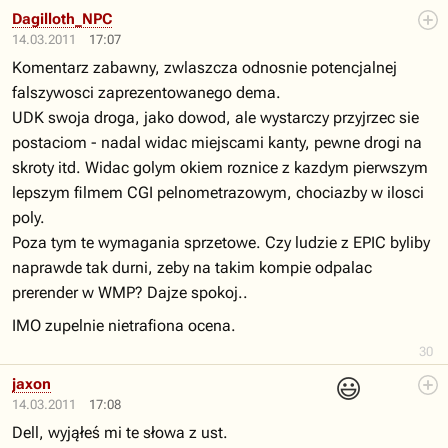
Dagilloth_NPC
14.03.2011
17:07
Komentarz zabawny, zwlaszcza odnosnie potencjalnej
falszywosci zaprezentowanego dema.
UDK swoja droga, jako dowod, ale wystarczy przyjrzec sie
postaciom - nadal widac miejscami kanty, pewne drogi na
skroty itd. Widac golym okiem roznice z kazdym pierwszym
lepszym filmem CGI pelnometrazowym, chociazby w ilosci
poly.
Poza tym te wymagania sprzetowe. Czy ludzie z EPIC byliby
naprawde tak durni, zeby na takim kompie odpalac
prerender w WMP? Dajze spokoj..
IMO zupelnie nietrafiona ocena.
30
😃
jaxon
14.03.2011
17:08
Dell, wyjąłeś mi te słowa z ust.