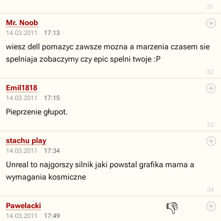
31
Mr. Noob
14.03.2011
17:13
wiesz dell pomazyc zawsze mozna a marzenia czasem sie
spelniaja zobaczymy czy epic spelni twoje :P
32
Emil1818
14.03.2011
17:15
Pieprzenie głupot.
33
stachu play
14.03.2011
17:34
Unreal to najgorszy silnik jaki powstal grafika marna a
wymagania kosmiczne
34
👎
Pawelacki
14.03.2011
17:49