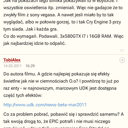
Jak na pokazach tego silnika pokazywali to w edytorze. I
wszystkie oswietlenia itp. zmieniali. Więc nie gadajcie że to
zwykły film z sony vegasa. A nawet jesli miało by to tak
wyglądać, albo w połowie gorzej, to i tak Cry Engine 3 przy
tym siada. Jak i każda gra.
Co do wymagań. Podawali. 3x580GTX I7 i 16GB RAM. Więc
jak najbardziej idzie to odpalić.
17
TobiAlex
14.03.2011
16:29
Do autora filmu. A gdzie najlepiej pokazuje się efekty
świetlne jak nie w ciemnościach O.o? I powtórzę to już po
raz enty - w najnowszym, marcowym UDK jest dostępna
część tych efektów:
http://www.udk.com/news-beta-mar2011
Co za problem pobrać, pobawić się i sprawdzić samemu? A
tak swoją drogą to, że EPIC potrafi i nie musi niczego