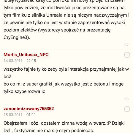
lubię wydawać kasy co pół roku na nowy sprzęt. Chciałem
tylko powiedzieć, że możliwości jakie prezentowane są na
tym filmiku z silnika Unreala nie są niczym nadzwyczajnym i
że pewnie nie tylko on jest w stanie zaprezentować wysoki
poziom efektów (wystarczy spojrzeć na prezentację
CryEngine3).
67
Mortis_Unitusax_NPC
14.03.2011
22:15
wszystko fajnie tylko zeby byla interakcja przynajmniej jak w
bc2
bo co mi z super grafiki jak wszystko jest z betonu i moge
tylko szybe rozwalic
68
zanonimizowany755352
15.03.2011
01:11
Obejrzałem i cóż, dostałem zimna wodą w twarz.:P Dzięki
Dell, faktycznie nie ma się czym podniecać.