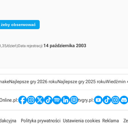
, żeby obserwować
14 października 2003
0,35/dzień)
Data rejestracji:
emake
Najlepsze gry 2026 roku
Najlepsze gry 2025 roku
Wiedźmin 
nline.pl:
tvgry.pl:
edakcyjna
Polityka prywatności
Ustawienia cookies
Reklama
Ze