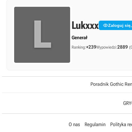
L
Lukxxx

Zaloguj się
Generał
+239
2889
Ranking:
Wypowiedzi:
(
Poradnik Gothic R
GRYO
O nas
Regulamin
Polityka r