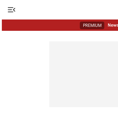

New
PREMIUM