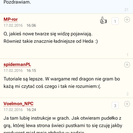
Pozdrawiam.
21
👍
MP-ror
1
17.02.2016
16:06
O, jakieś nowe twarze się widzę pojawiają.
Również takie znacznie ładniejsze od Heda :)
1
spidermanPL
17.02.2016
16:15
Tutoriale są lepsze. W wargame red dragon nie gram bo
każą mi czytać coś czego i tak nie rozumiem:(.
2
Voelmon_NPC
3
17.02.2016
16:24
Ja tam lubię instrukcje w grach. Jak otwieram pudełko z
grą, której lewa strona świeci pustkami to się czuję jakby
producent miał mnie głęboko w zadzie.