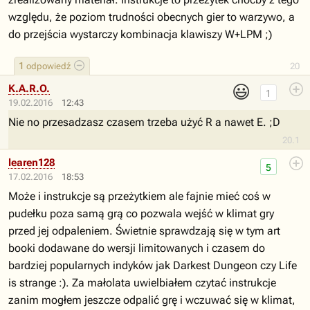
względu, że poziom trudności obecnych gier to warzywo, a
do przejścia wystarczy kombinacja klawiszy W+LPM ;)
1
odpowiedź
20
😃
K.A.R.O.
1
19.02.2016
12:43
Nie no przesadzasz czasem trzeba użyć R a nawet E. ;D
20.1
learen128
5
17.02.2016
18:53
Może i instrukcje są przeżytkiem ale fajnie mieć coś w
pudełku poza samą grą co pozwala wejść w klimat gry
przed jej odpaleniem. Świetnie sprawdzają się w tym art
booki dodawane do wersji limitowanych i czasem do
bardziej popularnych indyków jak Darkest Dungeon czy Life
is strange :). Za małolata uwielbiałem czytać instrukcje
zanim mogłem jeszcze odpalić grę i wczuwać się w klimat,