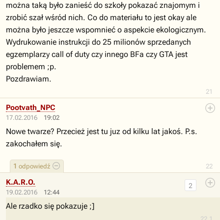
można taką było zanieść do szkoły pokazać znajomym i
zrobić szał wśród nich. Co do materiału to jest okay ale
można było jeszcze wspomnieć o aspekcie ekologicznym.
Wydrukowanie instrukcji do 25 milionów sprzedanych
egzemplarzy call of duty czy innego BFa czy GTA jest
problemem ;p.
Pozdrawiam.
21
Pootvath_NPC
17.02.2016
19:02
Nowe twarze? Przecież jest tu juz od kilku lat jakoś. P.s.
zakochałem się.
1
odpowiedź
22
K.A.R.O.
2
19.02.2016
12:44
Ale rzadko się pokazuje ;]
22.1