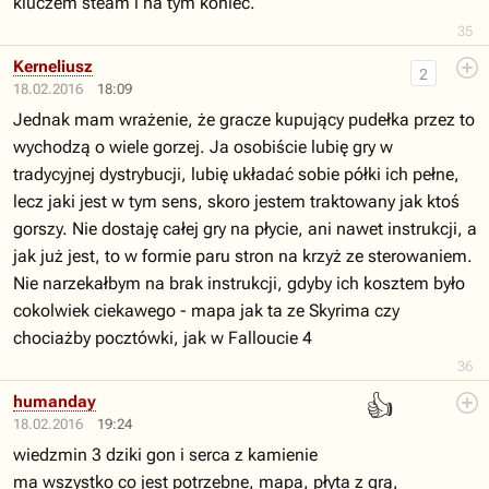
kluczem steam i na tym koniec.
35
Kerneliusz
2
18.02.2016
18:09
Jednak mam wrażenie, że gracze kupujący pudełka przez to
wychodzą o wiele gorzej. Ja osobiście lubię gry w
tradycyjnej dystrybucji, lubię układać sobie półki ich pełne,
lecz jaki jest w tym sens, skoro jestem traktowany jak ktoś
gorszy. Nie dostaję całej gry na płycie, ani nawet instrukcji, a
jak już jest, to w formie paru stron na krzyż ze sterowaniem.
Nie narzekałbym na brak instrukcji, gdyby ich kosztem było
cokolwiek ciekawego - mapa jak ta ze Skyrima czy
chociażby pocztówki, jak w Falloucie 4
36
👍
humanday
18.02.2016
19:24
wiedzmin 3 dziki gon i serca z kamienie
ma wszystko co jest potrzebne, mapa, płyta z grą,