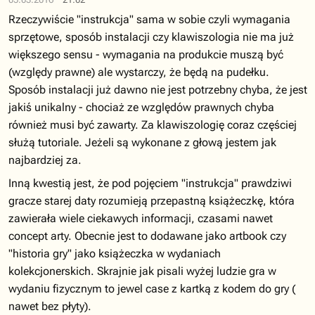
Rzeczywiście "instrukcja" sama w sobie czyli wymagania
sprzętowe, sposób instalacji czy klawiszologia nie ma już
większego sensu - wymagania na produkcie muszą być
(względy prawne) ale wystarczy, że będą na pudełku.
Sposób instalacji już dawno nie jest potrzebny chyba, że jest
jakiś unikalny - chociaż ze względów prawnych chyba
również musi być zawarty. Za klawiszologię coraz częściej
służą tutoriale. Jeżeli są wykonane z głową jestem jak
najbardziej za.
Inną kwestią jest, że pod pojęciem "instrukcja" prawdziwi
gracze starej daty rozumieją przepastną książeczkę, która
zawierała wiele ciekawych informacji, czasami nawet
concept arty. Obecnie jest to dodawane jako artbook czy
"historia gry" jako książeczka w wydaniach
kolekcjonerskich. Skrajnie jak pisali wyżej ludzie gra w
wydaniu fizycznym to jewel case z kartką z kodem do gry (
nawet bez płyty).