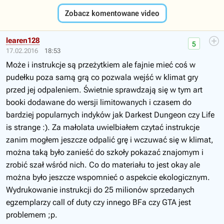
Zobacz komentowane video
learen128
5
17.02.2016
18:53
Może i instrukcje są przeżytkiem ale fajnie mieć coś w
pudełku poza samą grą co pozwala wejść w klimat gry
przed jej odpaleniem. Świetnie sprawdzają się w tym art
booki dodawane do wersji limitowanych i czasem do
bardziej popularnych indyków jak Darkest Dungeon czy Life
is strange :). Za małolata uwielbiałem czytać instrukcje
zanim mogłem jeszcze odpalić grę i wczuwać się w klimat,
można taką było zanieść do szkoły pokazać znajomym i
zrobić szał wśród nich. Co do materiału to jest okay ale
można było jeszcze wspomnieć o aspekcie ekologicznym.
Wydrukowanie instrukcji do 25 milionów sprzedanych
egzemplarzy call of duty czy innego BFa czy GTA jest
problemem ;p.