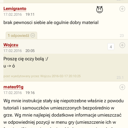
😈
Lemigranto
17.02.2016
19:11
brak pewnosci siebie ale ogulnie dobry material
1
odpowiedź
23
Wojczu
4
17.02.2016
20:05
Proszę cię oczy bolą :/
u -> ó
post wyedytowany przez Wojczu 2016-02-17 20:10:25
23.1
mateo91g
17.02.2016
19:16
Wg mnie instrukcje stały się niepotrzebne właśnie z powodu
tutoriali i samouczków umieszczonych bezpośrednio w
grze. Wg mnie najlepiej dodatkowe informacje umieszczać
w odpowiedniej pozycji w menu gry (umieszczenie ich w