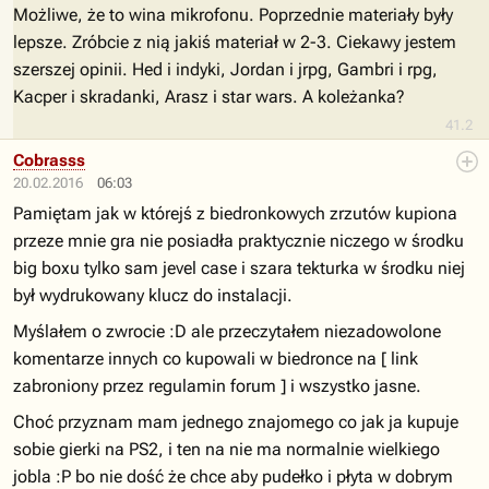
Możliwe, że to wina mikrofonu. Poprzednie materiały były
lepsze. Zróbcie z nią jakiś materiał w 2-3. Ciekawy jestem
szerszej opinii. Hed i indyki, Jordan i jrpg, Gambri i rpg,
Kacper i skradanki, Arasz i star wars. A koleżanka?
41.2
Cobrasss
20.02.2016
06:03
Pamiętam jak w którejś z biedronkowych zrzutów kupiona
przeze mnie gra nie posiadła praktycznie niczego w środku
big boxu tylko sam jevel case i szara tekturka w środku niej
był wydrukowany klucz do instalacji.
Myślałem o zwrocie :D ale przeczytałem niezadowolone
komentarze innych co kupowali w biedronce na [ link
zabroniony przez regulamin forum ] i wszystko jasne.
Choć przyznam mam jednego znajomego co jak ja kupuje
sobie gierki na PS2, i ten na nie ma normalnie wielkiego
jobla :P bo nie dość że chce aby pudełko i płyta w dobrym