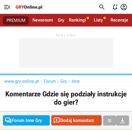




Newsroom
Gry
Rankingi
Listy
Recenzje
PREMIUM
www.gry-online.pl
Forum
Gry
Inne



Komentarze Gdzie się podziały instrukcje
do gier?




Forum Inne Gry
Dodaj komentarz