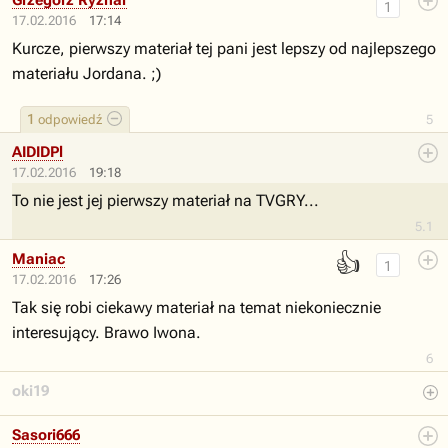
Grzegorz Ryznar
1
17.02.2016
17:14
Kurcze, pierwszy materiał tej pani jest lepszy od najlepszego
materiału Jordana. ;)
1
odpowiedź
5
AIDIDPl
17.02.2016
19:18
To nie jest jej pierwszy materiał na TVGRY...
5.1
👍
Maniac
1
17.02.2016
17:26
Tak się robi ciekawy materiał na temat niekoniecznie
interesujący. Brawo Iwona.
6
oki19
Sasori666