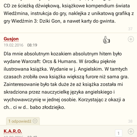
CD ze ścieżką dźwiękową, książkowe kompendium świata
Wiedźmina, instrukcja do gry, naklejka z unikatową grafiką z
gry Wiedźmin 3: Dziki Gon, a nawet karty do gwinta.
37
👍
Gusjon
19.02.2016
08:19
Dla mnie absolutnym kozakiem absolutnym hitem było
wydane Warcraft: Orcs & Humans. W środku pięknie
ilustrowana książka. Wydanie w j. Angielskim. W tamtych
czasach zrobiła owa książka większą furore niż sama gra.
Zainteresowanie było tak duże że aż książka została mi
skradziona przez nauczycielkę języka angielskiego i
wychowawczynię w jednej osobie. Korzystając z okazji a
ch.. ci w d.. babo złodziejko.
1
odpowiedź
38
K.A.R.O.
1