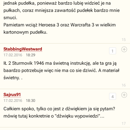
jednak pudełka, ponieważ bardzo lubię widzieć je na
pułkach, coraz mniejsza zawartość pudełek bardzo mnie
smuci.
Pamietam wciąż Heroesa 3 oraz Warcrafta 3 w wielkim
kartonowym pudełku.
15
StabbingWestward
1
17.02.2016
18:29
IŁ 2 Sturmovik 1946 ma świetną instrukcję, ale ta gra ją
baardzo potrzebuje więc nie ma co sie dziwić. A materiał
świetny. .
16
Sajrus91
4
17.02.2016
18:30
Całkiem spoko, tylko co jest z dźwiękiem ja się pytam?
mówię tutaj konkretnie o "dźwięku wypowiedzi"...
17