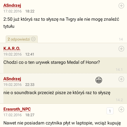
ASndrzej
17.02.2016
18:22
2:50 już któryś raz to słyszę na Tvgry ale nie mogę znaleźć
tytułu
2
odpowiedzi
14
K.A.R.O.
19.02.2016
12:41
Chodzi co o ten urywek starego Medal of Honor?
14.1
😁
ASndrzej
19.02.2016
22:33
nie o soundtrack przecież pisze ze któryś raz to słyszę
14.2
Erasroth_NPC
1
17.02.2016
18:27
Nawet nie posiadam czytnika płyt w laptopie, wciąż kupuję