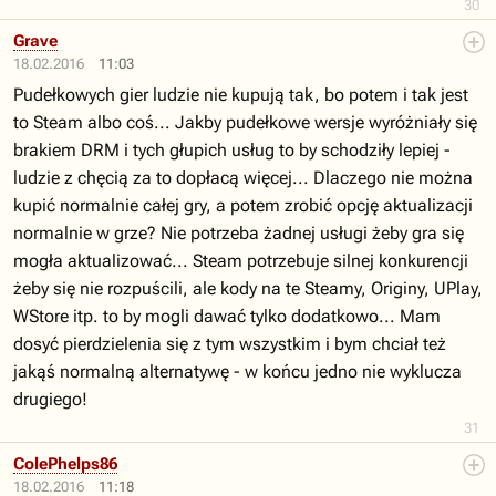
30
Grave
18.02.2016
11:03
Pudełkowych gier ludzie nie kupują tak, bo potem i tak jest
to Steam albo coś... Jakby pudełkowe wersje wyróżniały się
brakiem DRM i tych głupich usług to by schodziły lepiej -
ludzie z chęcią za to dopłacą więcej... Dlaczego nie można
kupić normalnie całej gry, a potem zrobić opcję aktualizacji
normalnie w grze? Nie potrzeba żadnej usługi żeby gra się
mogła aktualizować... Steam potrzebuje silnej konkurencji
żeby się nie rozpuścili, ale kody na te Steamy, Originy, UPlay,
WStore itp. to by mogli dawać tylko dodatkowo... Mam
dosyć pierdzielenia się z tym wszystkim i bym chciał też
jakąś normalną alternatywę - w końcu jedno nie wyklucza
drugiego!
31
ColePhelps86
18.02.2016
11:18