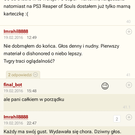
natomiast na PS3 Reaper of Souls dostałem już tylko marną
karteczkę :(
40
Imrahil8888
19.02.2016
12:49
Nie dobrnąłem do końca. Głos denny i nudny. Pierwszy
materiał o dishonored o niebo lepszy.
Tvgry traci oglądalność?
2
odpowiedzi
41
😉
final_bot
19.02.2016
15:48
ale pani całkiem w porządku
41.1
Imrahil8888
2
19.02.2016
22:47
Każdy ma swój gust. Wydawała się chora. Dziwny głos.