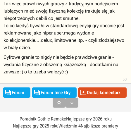
Tak więc prawdziwych graczy z tradycyjnym podejściem
lubiących mieć swoją fizyczną kolekcję traktuje się jak
niepotrzebnych debili co jest smutne.
To co kiedyś bywało w standardowej edycji gry obecnie jest
reklamowane jako hiper,uber,mega wydanie
kolekcjonerskie....delux,limitowane itp. - czyli złodziejstwo
w biały dzień.
Cyfrowe granie to nigdy nie będzie prawdziwe granie -
wydania fizyczne z obszerną książeczką i dodatkami na
zawsze :) o to trzeba walczyć :)
50



Forum
Forum Inne Gry
Dodaj komentarz


Poradnik Gothic Remake
Najlepsze gry 2026 roku
Najlepsze gry 2025 roku
Wiedźmin 4
Najbliższe premiery