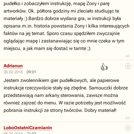
pudełko i zobaczyłem instrukcję, mapę Zony i parę
artworków. Ok. półtora godziny mi zleciało studiując te
materiały :) Bardzo dobrze wydana gra, w instrukcji była
opisana m.in. historia powstania Zony i kilka interesujących
faktów na jej temat. Sporo czasu spędziłem zwyczajnie
oglądając mapę i zastanawiając się co mnie czeka w tym
miejscu, a jak mam się dostać w tamte ;)
48
👍
Adrianun
26.02.2016
09:01
Jestem zwolennikiem gier pudełkowych, ale papierowe
instrukcje rzeczywiście stały się zbędne. Samouczki dobrze
przedstawiają nam arkany sterowania, zawsze można
również zajrzeć do menu. W razie potrzeby jest możliwość
pobrania instrukcji ze strony twórców. Dobry materiał!
49
LoboOstatniCzarnianin
05.03.2016
21:02