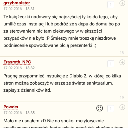
grzybmaister
1
17.02.2016
18:31
Te książeczki nadawały się najczęściej tylko do tego, aby
umilić czas instalacji lub podróż ze sklepu do domu bo po
za sterowaniem nic tam ciekawego w większości
przypadków nie było :P Śmieszy mnie troszkę niezdrowe
podniecenie spowodowane płcią prezenterki :)
18
Erasroth_NPC
1
17.02.2016
18:32
Pragnę przypomnieć instrukcje z Diablo 2, w której co kilka
stron można zobaczyć wiersze ze świata sanktuarium,
zapisy z dzienników itd.
19
😉
Powder
1
17.02.2016
18:35
Mało nie usnąłem xD Nie no spoko, merytorycznie
zrealizowany materiał. Instrukcje to przeżytek choćby z tego