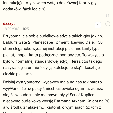
instrukcją) który zawiera wstęp do głównej fabuły gry i
dodatków. f#ck logic :C
34
dzzzyt
1
18.02.2016
16:51
Przypomnijcie sobie pudełkowe edycje takich gier jak np.
Baldur's Gate 2, Planescape Torment, Icewind Dale. 150
stron elegancko wydanej instrukcji plus inne fanty typu
plakat, mapa, karta podręcznej pomocy etc. To wszystko
było w normalnej standardowej edycji, teraz coś takiego
nazywa się szumnie "edycją kolekcjonerską" i kosztuje
ciężkie pieniądze.
Dzisiaj dystrybutorzy i wydawcy mają na nas tak bardzo
wyj**ane, że aż pusty śmiech człowieka ogarnia. Zdarza
się, że w pudełku nie ma nawet płyty! Serio! Kupiłem
niedawno pudełkową wersję Batmana Arkham Knight na PC
a w środku znalazłem... kartonik o wymiarach 5x7cm z