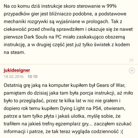
Na co komu dziś instrukcje skoro sterowanie w 99%
przypadków gier jest bliźniaczo podobne, a podstawowe
mechaniki rozgrywki są wyjaśniane w prologach. Tak z
ciekawość przed chwilą sprawdziłem i okazuje się że nawet
pierwsze Dark Souls na PC miało zaskakująco obszerną
instrukcję, a w drugiej część jest już tylko świstek z kodem
na steam.
29
jukidesigner
18.02.2016
10:10
Ostatnią grę jaką na komputer kupiłem był Gears of War,
pamiętam do dzisiaj jaka tam była porcja instrukcji, aż miło
było to przeglądać, przez te kilka lat w nic nie grałem i
dopiero rok temu kupiłem Dying Light na PS4, otwieram,
patrze a tam tylko płyta i jakaś ulotka, myślę sobie, że
trafiłem na jakieś trefny egzemplarz gry... zacząłem szukać
informacji i patrze, że tak teraz wygląda codzienność :(