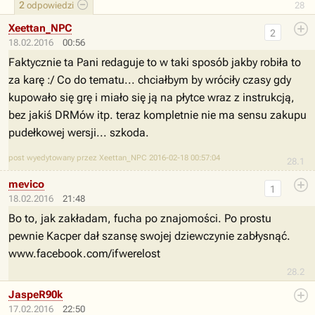
2
odpowiedzi
28
Xeettan_NPC
2
18.02.2016
00:56
Faktycznie ta Pani redaguje to w taki sposób jakby robiła to
za karę :/ Co do tematu... chciałbym by wróciły czasy gdy
kupowało się grę i miało się ją na płytce wraz z instrukcją,
bez jakiś DRMów itp. teraz kompletnie nie ma sensu zakupu
pudełkowej wersji... szkoda.
post wyedytowany przez Xeettan_NPC 2016-02-18 00:57:04
28.1
mevico
1
18.02.2016
21:48
Bo to, jak zakładam, fucha po znajomości. Po prostu
pewnie Kacper dał szansę swojej dziewczynie zabłysnąć.
www.facebook.com/ifwerelost
28.2
JaspeR90k
17.02.2016
22:50