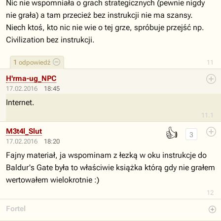
Nic nie wspomniała o grach strategicznych (pewnie nigdy
nie grała) a tam przecież bez instrukcji nie ma szansy.
Niech ktoś, kto nic nie wie o tej grze, spróbuje przejść np.
Civilization bez instrukcji.
1
odpowiedź
11
H'rma-ug_NPC
17.02.2016
18:45
Internet.
11.1
👍
M3t4l_Slut
3
17.02.2016
18:20
Fajny materiał, ja wspominam z łezką w oku instrukcje do
Baldur's Gate była to właściwie książka którą gdy nie grałem
wertowałem wielokrotnie :)
12
Fortel