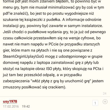
formie pdf jest moim zdaniem błędem, to powinno być w
menu gry, bym nie musiał minimalizować gry by coś w tym
pdf'ie znaleźć), bo jest to po prostu wygodniejsze niż
szukanie tej książeczki z pudełka. A informacje odnośnie
instalacji gry, powinny być zawarte w samym instalatorze.
Jeśli chodzi o pudełkowe wydania gry, to ja już od pewnego
czasu całkowicie przestawiłem się na wersje cyfrowe, bo
nawet nie mam napędu w PCcie (w przypadku starszych
gier, które mam na płytach i nie są one powiązane z
Steam\Orgin\Uplay\GoG mogę z udostępnionego w grupie
domowej napędu z laptopa zainstalować grę z płyty lub
stożyć na laptopie obraz ISO płyty, który skopiuję na PCta i
już tam bez przeszkód odpalę, a w przypadku
zabezpieczenia "włóż płytę z grą by uruchomić grę" jestem
zmuszony posiłkować się crackiem).
24
usy1978
1
17.02.2016
19:42