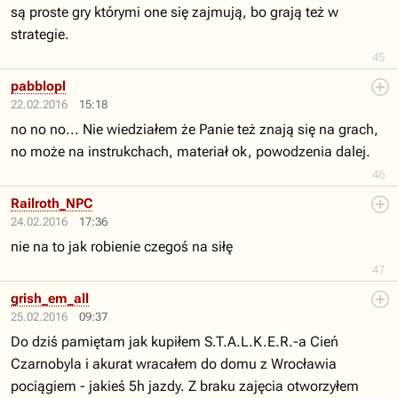
są proste gry którymi one się zajmują, bo grają też w
strategie.
45
pabblopl
22.02.2016
15:18
no no no... Nie wiedziałem że Panie też znają się na grach,
no może na instrukchach, materiał ok, powodzenia dalej.
46
Railroth_NPC
24.02.2016
17:36
nie na to jak robienie czegoś na siłę
47
grish_em_all
25.02.2016
09:37
Do dziś pamiętam jak kupiłem S.T.A.L.K.E.R.-a Cień
Czarnobyla i akurat wracałem do domu z Wrocławia
pociągiem - jakieś 5h jazdy. Z braku zajęcia otworzyłem