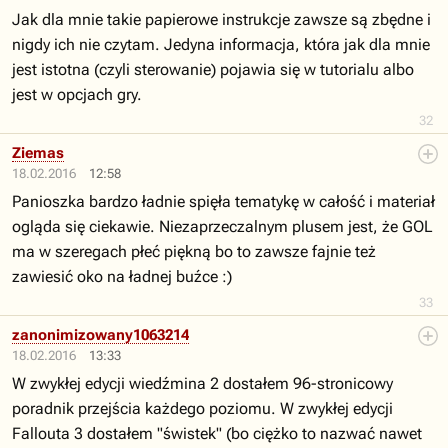
Jak dla mnie takie papierowe instrukcje zawsze są zbędne i
nigdy ich nie czytam. Jedyna informacja, która jak dla mnie
jest istotna (czyli sterowanie) pojawia się w tutorialu albo
jest w opcjach gry.
32
Ziemas
18.02.2016
12:58
Panioszka bardzo ładnie spięła tematykę w całość i materiał
ogląda się ciekawie. Niezaprzeczalnym plusem jest, że GOL
ma w szeregach płeć piękną bo to zawsze fajnie też
zawiesić oko na ładnej buźce :)
33
zanonimizowany1063214
18.02.2016
13:33
W zwykłej edycji wiedźmina 2 dostałem 96-stronicowy
poradnik przejścia każdego poziomu. W zwykłej edycji
Fallouta 3 dostałem "świstek" (bo ciężko to nazwać nawet