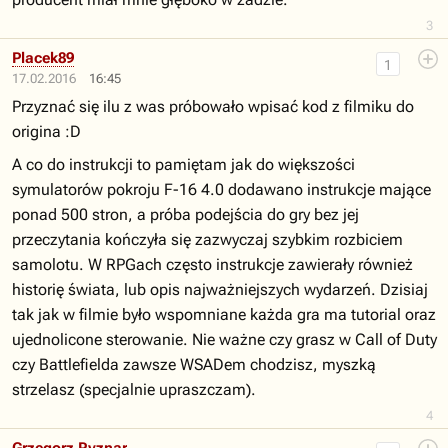
3
Placek89
1
17.02.2016
16:45
Przyznać się ilu z was próbowało wpisać kod z filmiku do
origina :D
A co do instrukcji to pamiętam jak do większości
symulatorów pokroju F-16 4.0 dodawano instrukcje mające
ponad 500 stron, a próba podejścia do gry bez jej
przeczytania kończyła się zazwyczaj szybkim rozbiciem
samolotu. W RPGach często instrukcje zawierały również
historię świata, lub opis najważniejszych wydarzeń. Dzisiaj
tak jak w filmie było wspomniane każda gra ma tutorial oraz
ujednolicone sterowanie. Nie ważne czy grasz w Call of Duty
czy Battlefielda zawsze WSADem chodzisz, myszką
strzelasz (specjalnie upraszczam).
4