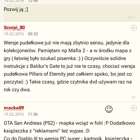
19.02.2016
12:48
Pozwij ją ;]
38.1
Scorpi_80
19.02.2016
09:33
Wersje pudełkowe już nie mają zbytnio sensu, jedynie dla
kolekcjonerów. Pamiętam np Mafia 2 - a w środku mapa z
gry ( łatwiej było szukać pisemka :) ) Oczywiście solidne
instrukcje z Baldur's Gate to już nie te czasy, chociaż wersja
pudełkowa Pillars of Eternity jest całkiem spoko, bo jest co
poczytać :) Takie czasy, gdzie czytnika dvd używam raz na
rok czy dwa.
39
😉
macka89
19.02.2016
11:56
GTA San Andreas (PS2) - mapka wciąż w folii :P Dodatkowo
książeczka z "reklamami" też wypas :D
Co do Diablo III to wersja PC super - kartonik, książeczka -