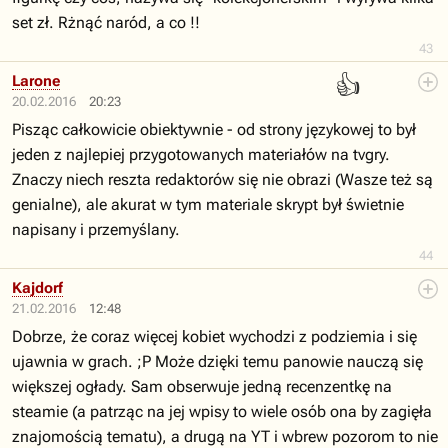
set zł. Rżnąć naród, a co !!
43
👍
Larone
20.02.2016
20:23
Pisząc całkowicie obiektywnie - od strony językowej to był
jeden z najlepiej przygotowanych materiałów na tvgry.
Znaczy niech reszta redaktorów się nie obrazi (Wasze też są
genialne), ale akurat w tym materiale skrypt był świetnie
napisany i przemyślany.
44
Kajdorf
21.02.2016
12:48
Dobrze, że coraz więcej kobiet wychodzi z podziemia i się
ujawnia w grach. ;P Może dzięki temu panowie nauczą się
większej ogłady. Sam obserwuje jedną recenzentkę na
steamie (a patrząc na jej wpisy to wiele osób ona by zagięła
znajomością tematu), a drugą na YT i wbrew pozorom to nie