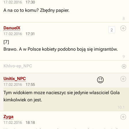
17.02.2016
17:30
A na co to komu? Zbędny papier.
8
DanuelX
2
17.02.2016
17:31
[7]
Brawo. A w Polsce kobiety podobno boją się imigrantów.
9
Khlvo-ep_NPC
😉
Unitix_NPC
17.02.2016
17:55
Tym widokiem moze nacieszyc sie jedynie wlasciciel Gola
kimkolwiek on jest.
10.1
Zyga
17.02.2016
18:18