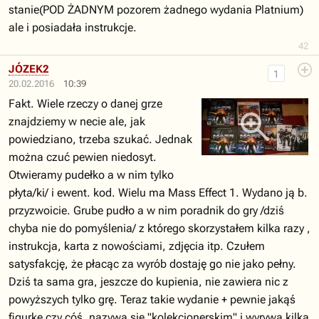
stanie(POD ŻADNYM pozorem żadnego wydania Platnium)
ale i posiadała instrukcje.
42
JÓZEK2
1
20.02.2016
10:39
Fakt. Wiele rzeczy o danej grze
znajdziemy w necie ale, jak
powiedziano, trzeba szukać. Jednak
można czuć pewien niedosyt.
Otwieramy pudełko a w nim tylko
płyta/ki/ i ewent. kod. Wielu ma Mass Effect 1. Wydano ją b.
przyzwoicie. Grube pudło a w nim poradnik do gry /dziś
chyba nie do pomyślenia/ z którego skorzystałem kilka razy ,
instrukcja, karta z nowościami, zdjęcia itp. Czułem
satysfakcję, że płacąc za wyrób dostaję go nie jako pełny.
Dziś ta sama gra, jeszcze do kupienia, nie zawiera nic z
powyższych tylko grę. Teraz takie wydanie + pewnie jakąś
figurkę czy cóś, nazywa się "kolekcjonerskim" i wyrywa kilka