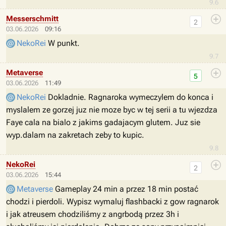
9.6
Messerschmitt
2
03.06.2026
09:16
NekoRei
W punkt.
9.7
Metaverse
5
03.06.2026
11:49
NekoRei
Dokladnie. Ragnaroka wymeczylem do konca i
myslalem ze gorzej juz nie moze byc w tej serii a tu wjezdza
Faye cala na bialo z jakims gadajacym glutem. Juz sie
wyp.dalam na zakretach zeby to kupic.
9.8
NekoRei
2
03.06.2026
15:44
Metaverse
Gameplay 24 min a przez 18 min postać
chodzi i pierdoli. Wypisz wymaluj flashbacki z gow ragnarok
i jak atreusem chodziliśmy z angrbodą przez 3h i