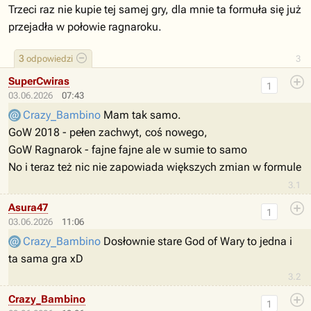
Trzeci raz nie kupie tej samej gry, dla mnie ta formuła się już
przejadła w połowie ragnaroku.
3
odpowiedzi
3
SuperCwiras
1
03.06.2026
07:43
Crazy_Bambino
Mam tak samo.
GoW 2018 - pełen zachwyt, coś nowego,
GoW Ragnarok - fajne fajne ale w sumie to samo
No i teraz też nic nie zapowiada większych zmian w formule
3.1
Asura47
1
03.06.2026
11:06
Crazy_Bambino
Dosłownie stare God of Wary to jedna i
ta sama gra xD
3.2
Crazy_Bambino
1