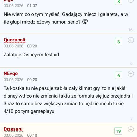
8
03.06.2026
01:07
Nie wiem co o tym myśleć. Gadający miecz i galareta, a w
🤦
tle głupi młodzieżowy humor, serio?
16
Quezacolt
6
03.06.2026
00:20
Zalatuje Disneyem fest xd
6
NEvqo
6
03.06.2026
00:20
Ta kostka tu nie pasuje zabiła cały klimat gry, to nie jakiś
disney wtf co nie zmienia faktu ze formuła się już przejadła i
3 raz to samo bez większyn zmian to będzie mehh takie
4/10 po tym gameplayu
7
Drzesaru
19
03.06.2026
00:10