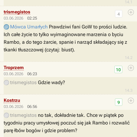
14.1
trismegistos
4
03.06.2026
02:25
Mówca Umarłych
Prawdziwi fani GoW to prości ludzie.
Ich całe życie to tylko wyimaginowane marzenia o byciu
Rambo, a do tego żarcie, spanie i narząd składający się z
tkanki tłuszczowej (czytaj: biust).
14.2
Troprzem
10
03.06.2026
06:23
trismegistos
Gdzie wady?
14.3
Kostrzu
9
03.06.2026
06:56
trismegistos
no tak, dokładnie tak. Chce w piątek po
tygodniu pracy umysłowej poczuć się jak Rambo i rozwalić
parę łbów bogów i gdzie problem?