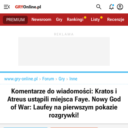




Newsroom
Gry
Rankingi
Listy
Recenzje
PREMIUM
www.gry-online.pl
Forum
Gry
Inne



Komentarze do wiadomości: Kratos i
Atreus ustąpili miejsca Faye. Nowy God
of War: Laufey na pierwszym pokazie
rozgrywki!