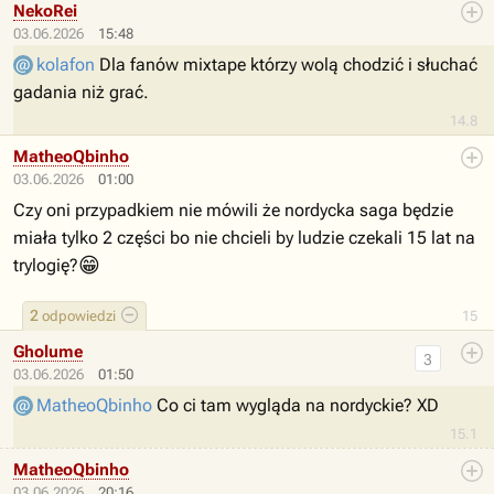
NekoRei
03.06.2026
15:48
kolafon
Dla fanów mixtape którzy wolą chodzić i słuchać
gadania niż grać.
14.8
MatheoQbinho
03.06.2026
01:00
Czy oni przypadkiem nie mówili że nordycka saga będzie
miała tylko 2 części bo nie chcieli by ludzie czekali 15 lat na
😁
trylogię?
2
odpowiedzi
15
Gholume
3
03.06.2026
01:50
MatheoQbinho
Co ci tam wygląda na nordyckie? XD
15.1
MatheoQbinho
03.06.2026
20:16