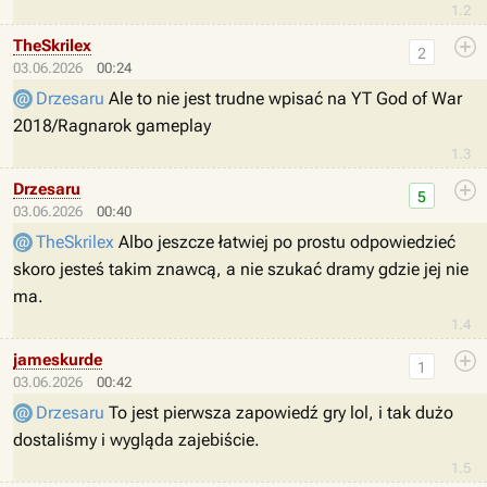
1.2
TheSkrilex
2
03.06.2026
00:24
Drzesaru
Ale to nie jest trudne wpisać na YT God of War
2018/Ragnarok gameplay
1.3
Drzesaru
5
03.06.2026
00:40
TheSkrilex
Albo jeszcze łatwiej po prostu odpowiedzieć
skoro jesteś takim znawcą, a nie szukać dramy gdzie jej nie
ma.
1.4
jameskurde
1
03.06.2026
00:42
Drzesaru
To jest pierwsza zapowiedź gry lol, i tak dużo
dostaliśmy i wygląda zajebiście.
1.5