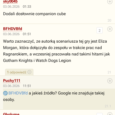
sky0045
03.06.2026
01:33
Dodali dosłownie companion cube
20
BFHDVBfd
2
03.06.2026
01:51
Warto zaznaczyć, ze autorką scenariusza tej gry jest Eliza
Morgan, która dołączyła do zespołu w trakcie prac nad
Ragnarokiem, a wczesniej pracowała nad takimi hitami jak
Gotham Knights i Watch Dogs Legion
1
odpowiedź
21
Puchy111
03.06.2026
11:51
BFHDVBfd
a jakieś źródło? Google nie znajduje takiej
osoby.
21.1
Gholume