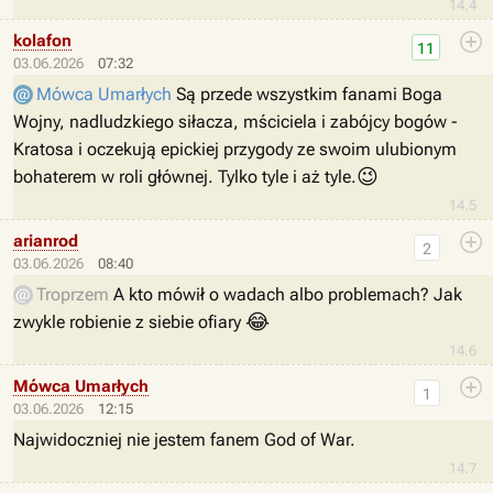
14.4
kolafon
11
03.06.2026
07:32
Mówca Umarłych
Są przede wszystkim fanami Boga
Wojny, nadludzkiego siłacza, mściciela i zabójcy bogów -
Kratosa i oczekują epickiej przygody ze swoim ulubionym
😉
bohaterem w roli głównej. Tylko tyle i aż tyle.
14.5
arianrod
2
03.06.2026
08:40
Troprzem
A kto mówił o wadach albo problemach? Jak
😂
zwykle robienie z siebie ofiary
14.6
Mówca Umarłych
1
03.06.2026
12:15
Najwidoczniej nie jestem fanem God of War.
14.7