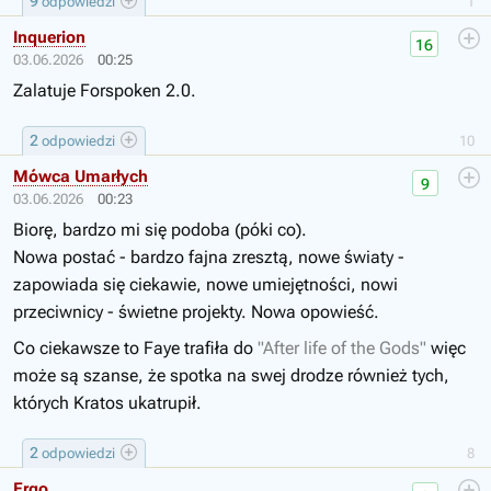
9
odpowiedzi
1
Inquerion
16
03.06.2026
00:25
Zalatuje Forspoken 2.0.
2
odpowiedzi
10
Mówca Umarłych
9
03.06.2026
00:23
Biorę, bardzo mi się podoba (póki co).
Nowa postać - bardzo fajna zresztą, nowe światy -
zapowiada się ciekawie, nowe umiejętności, nowi
przeciwnicy - świetne projekty. Nowa opowieść.
Co ciekawsze to Faye trafiła do
"After life of the Gods"
więc
może są szanse, że spotka na swej drodze również tych,
których Kratos ukatrupił.
2
odpowiedzi
8
Ergo