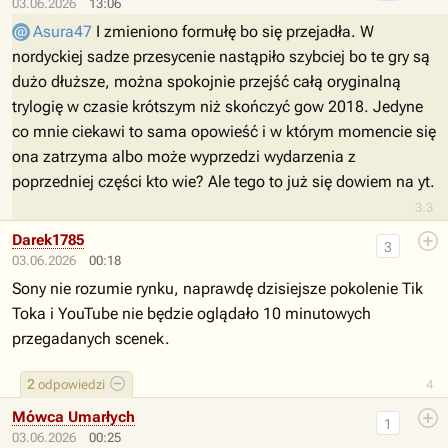
03.06.2026
13:06
Asura47
I zmieniono formułę bo się przejadła. W
nordyckiej sadze przesycenie nastąpiło szybciej bo te gry są
dużo dłuższe, można spokojnie przejść całą oryginalną
trylogię w czasie krótszym niż skończyć gow 2018. Jedyne
co mnie ciekawi to sama opowieść i w którym momencie się
ona zatrzyma albo może wyprzedzi wydarzenia z
poprzedniej części kto wie? Ale tego to już się dowiem na yt.
3.3
Darek1785
3
03.06.2026
00:18
Sony nie rozumie rynku, naprawdę dzisiejsze pokolenie Tik
Toka i YouTube nie będzie oglądało 10 minutowych
przegadanych scenek.
2
odpowiedzi
4
Mówca Umarłych
1
03.06.2026
00:25