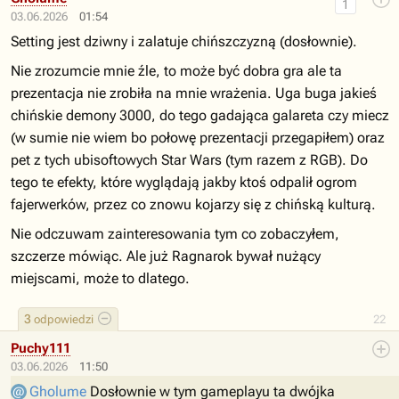
1
03.06.2026
01:54
Setting jest dziwny i zalatuje chińszczyzną (dosłownie).
Nie zrozumcie mnie źle, to może być dobra gra ale ta
prezentacja nie zrobiła na mnie wrażenia. Uga buga jakieś
chińskie demony 3000, do tego gadająca galareta czy miecz
(w sumie nie wiem bo połowę prezentacji przegapiłem) oraz
pet z tych ubisoftowych Star Wars (tym razem z RGB). Do
tego te efekty, które wyglądają jakby ktoś odpalił ogrom
fajerwerków, przez co znowu kojarzy się z chińską kulturą.
Nie odczuwam zainteresowania tym co zobaczyłem,
szczerze mówiąc. Ale już Ragnarok bywał nużący
miejscami, może to dlatego.
3
odpowiedzi
22
Puchy111
03.06.2026
11:50
Gholume
Dosłownie w tym gameplayu ta dwójka