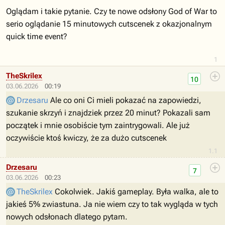
Oglądam i takie pytanie. Czy te nowe odsłony God of War to
serio oglądanie 15 minutowych cutscenek z okazjonalnym
quick time event?
1
TheSkrilex
10
03.06.2026
00:19
Drzesaru
Ale co oni Ci mieli pokazać na zapowiedzi,
szukanie skrzyń i znajdziek przez 20 minut? Pokazali sam
początek i mnie osobiście tym zaintrygowali. Ale już
oczywiście ktoś kwiczy, że za dużo cutscenek
1.1
Drzesaru
7
03.06.2026
00:23
TheSkrilex
Cokolwiek. Jakiś gameplay. Była walka, ale to
jakieś 5% zwiastuna. Ja nie wiem czy to tak wygląda w tych
nowych odsłonach dlatego pytam.