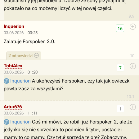
słuchaliśmy jej pierdolenia. Dobrze ze sony przynajmniej
pokazało na co możemy liczyć w tej nowej części.
9.9
Inquerion
16
03.06.2026
00:25
Zalatuje Forspoken 2.0.
2
odpowiedzi
10
TobiAlex
7
03.06.2026
01:20
Inquerion
A ukończyłeś Forspoken, czy tak jak owieczki
powtarzasz za wszystkimi?
10.1
Artur676
1
03.06.2026
11:11
Inquerion
Coś mi mówi, że robili już Forspoken 2, ale że
jedynka się nie sprzedała to podmienili tytuł, postacie i
mamy to co mamy. Czy tytuł sprzeda tę grę? Zobaczymy.