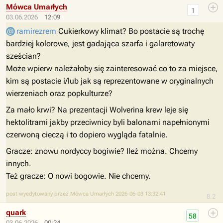
Mówca Umarłych
1
03.06.2026
12:09
ramirezrem
Cukierkowy klimat? Bo postacie są trochę
bardziej kolorowe, jest gadająca szarfa i galaretowaty
sześcian?
Może wpierw należałoby się zainteresować co to za miejsce,
kim są postacie i/lub jak są reprezentowane w oryginalnych
wierzeniach oraz popkulturze?
Za mało krwi? Na prezentacji Wolverina krew leje się
hektolitrami jakby przeciwnicy byli balonami napełnionymi
czerwoną cieczą i to dopiero wygląda fatalnie.
Gracze: znowu nordyccy bogiwie? Ileż można. Chcemy
innych.
Też gracze: O nowi bogowie. Nie chcemy.
post wyedytowany przez Mówca Umarłych 2026-06-03 13:32:41
8.2
quark
58
03.06.2026
00:24