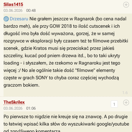
Silas1415
03.06.2026
00:48
Drzesaru
Nie grałem jeszcze w Ragnarok (bo cena nadal
bardzo meh), ale przy GOW 2018 to ilość cutscenek i ich
długość imo była dość wyważona, gorzej, że w samej
rozgrywce w eksploracji były czasem też te filmowe przebitki
scenek, gdzie Kratos musi się przeciskać przez jakieś
szczeliny, kucać pod pniem drzewa itd., bo to taki ukryty
loading - i słyszałem, że rzekomo w Ragnaroku jest tego
więcej :/ No ale ogólnie takie dość "filmowe" elementy
częste w grach SONY to chyba coraz częściej wychodzą
graczom bokiem.
1.6
TheSkrilex
1
03.06.2026
01:06
Po pierwsze to nigdzie nie kreuje się na znawcę. A po drugie
to łatwiej wpisać kilka słów do wyszukiwarki google/youtube
od zgryźliwego komentarza