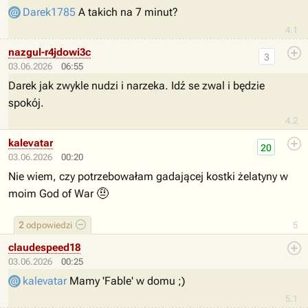
Darek1785
A takich na 7 minut?
4.1
nazgul-r4jdowi3c
3
03.06.2026
06:55
Darek jak zwykle nudzi i narzeka. Idź se zwal i będzie
spokój.
4.2
kalevatar
20
03.06.2026
00:20
Nie wiem, czy potrzebowałam gadającej kostki żelatyny w
🤨
moim God of War
2
odpowiedzi
5
claudespeed18
03.06.2026
00:25
kalevatar
Mamy 'Fable' w domu ;)
5.1