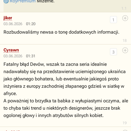
RoyPremium
Mizerne.
1.1
jiker
1
03.06.2026
01:20
Rozbudowaliśmy newsa o tonę dodatkowych informacji.
18
Cyrawn
3
03.06.2026
01:31
Fatalny błąd Devów, wszak ta zacna seria idealnie
nadawałaby się na przedstawienie uciemiężonego ukraińca
jako głównego bohatera, lub ewentualnie jakiegoś proto
inżyniera z europy zachodniej złapanego gdzieś w siatkę w
afryce.
A poważniej to brzydka ta babka z wyłupiastymi oczyma, ale
to chyba taki trend u niektórych designerów, jeszcze brak
ogolonej głowy i innych atrybutów silnych kobiet.
19