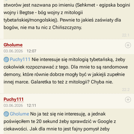
stworów jest nazwana po imieniu (Sehkmet - egipska bogini
wojny i Begtse - bóg wojny z mitologii
tybetańskiej/mongolskiej). Pewnie to jakieś zaświaty dla
bogów, nie ma tu nic z Chińszczyzny.
22.1
Gholume
03.06.2026
12:07
Puchy111
Nie interesuje się mitologią tybetańską, żeby
cokolwiek rozpoznawać z tego. Dla mnie to są randomowe
demony, które równie dobrze mogły być w jakiejś zupełnie
innej marce. Galaretka to też z mitologii? Chyba nie.
22.2
Puchy111
03.06.2026
12:11
Gholume
No ja też się nie interesuję, a jednak
poświęciłem te 20 sekund żeby sprawdzić w Google z
ciekawości. Jak dla mnie to jest fajny pomysł żeby