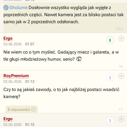
Gholume
Dosłownie wszystko wygląda jak wyjęte z
poprzednich części. Nawet kamera jest za blisko postaci tak
samo jak w 2 poprzednich odsłonach.
15.2
Ergo
8
03.06.2026
01:07
Nie wiem co o tym myśleć. Gadający miecz i galareta, a w
🤦
tle głupi młodzieżowy humor, serio?
16
RoyPremium
3
03.06.2026
01:13
Czy to są jakieś zawody, o to jak najbliżej postaci wsadzić
kamerę?
2
odpowiedzi
17
Ergo
3
03.06.2026
01:15