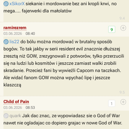
xSikorX
siekanie i mordowanie bez ani kropli krwi, no
mega.... fajerwerki dla małolatów
9.4
ramirezrem
9
03.06.2026
08:40
lis22
do bólu można mordować w brutalny sposób
bogów. To tak jakby w serii resident evil znacznie dłuższej
zresztą niż GOW, zrezygnowali z potworów, tylko przerzucili
się na ludzi lub kosmitów i jeszcze zamiast walki zrobili
skradanie. Przecież fani by wywieźli Capcom na taczkach.
Ale widać fanom GOW można wpychać lipę i jeszcze
klaszczą
9.5
Child of Pain
1
03.06.2026
08:53
quark
Jak dac znac, ze wypowiadasz sie o God of War
nawet nie ogladajac co dopiero grajac w nowe God of War.