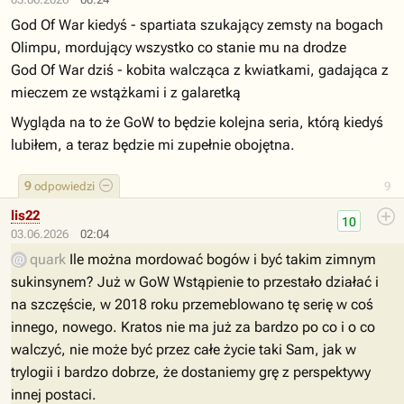
God Of War kiedyś - spartiata szukający zemsty na bogach
Olimpu, mordujący wszystko co stanie mu na drodze
God Of War dziś - kobita walcząca z kwiatkami, gadająca z
mieczem ze wstążkami i z galaretką
Wygląda na to że GoW to będzie kolejna seria, którą kiedyś
lubiłem, a teraz będzie mi zupełnie obojętna.
9
odpowiedzi
9
lis22
10
03.06.2026
02:04
quark
Ile można mordować bogów i być takim zimnym
sukinsynem? Już w GoW Wstąpienie to przestało działać i
na szczęście, w 2018 roku przemeblowano tę serię w coś
innego, nowego. Kratos nie ma już za bardzo po co i o co
walczyć, nie może być przez całe życie taki Sam, jak w
trylogii i bardzo dobrze, że dostaniemy grę z perspektywy
innej postaci.