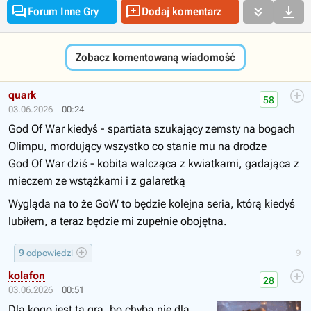




Forum Inne Gry
Dodaj komentarz
Zobacz komentowaną wiadomość
quark
58
03.06.2026
00:24
God Of War kiedyś - spartiata szukający zemsty na bogach
Olimpu, mordujący wszystko co stanie mu na drodze
God Of War dziś - kobita walcząca z kwiatkami, gadająca z
mieczem ze wstążkami i z galaretką
Wygląda na to że GoW to będzie kolejna seria, którą kiedyś
lubiłem, a teraz będzie mi zupełnie obojętna.
9
odpowiedzi
9
kolafon
28
03.06.2026
00:51
Dla kogo jest ta gra, bo chyba nie dla