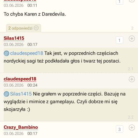
1
03.06.2026
00:11
To chyba Karen z Daredevila.
2
odpowiedzi
2
Silas1415
1
03.06.2026
00:17
claudespeed18
Tak jest, w poprzednich częściach
nordyckiej sagi też podkładała głos i twarz tej postaci.
2.1
claudespeed18
03.06.2026
00:24
Silas1415
Nie grałem w poprzednie części. Bazuję na
wyglądzie i mimice z gameplayu. Czyli dobrze mi się
skojarzyła :)
2.2
Crazy_Bambino
3
03.06.2026
00:17