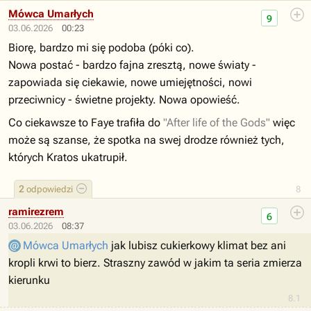
Mówca Umarłych
9
03.06.2026
00:23
Biorę, bardzo mi się podoba (póki co).
Nowa postać - bardzo fajna zresztą, nowe światy -
zapowiada się ciekawie, nowe umiejętności, nowi
przeciwnicy - świetne projekty. Nowa opowieść.
Co ciekawsze to Faye trafiła do
"After life of the Gods"
więc
może są szanse, że spotka na swej drodze również tych,
których Kratos ukatrupił.
2
odpowiedzi
8
ramirezrem
6
03.06.2026
08:37
Mówca Umarłych
jak lubisz cukierkowy klimat bez ani
kropli krwi to bierz. Straszny zawód w jakim ta seria zmierza
kierunku
8.1