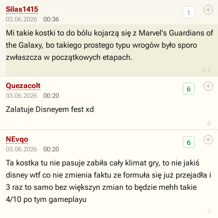
Silas1415
1
03.06.2026
00:36
Mi takie kostki to do bólu kojarzą się z Marvel's Guardians of
the Galaxy, bo takiego prostego typu wrogów było sporo
zwłaszcza w początkowych etapach.
5.2
Quezacolt
6
03.06.2026
00:20
Zalatuje Disneyem fest xd
6
NEvqo
6
03.06.2026
00:20
Ta kostka tu nie pasuje zabiła cały klimat gry, to nie jakiś
disney wtf co nie zmienia faktu ze formuła się już przejadła i
3 raz to samo bez większyn zmian to będzie mehh takie
4/10 po tym gameplayu
7