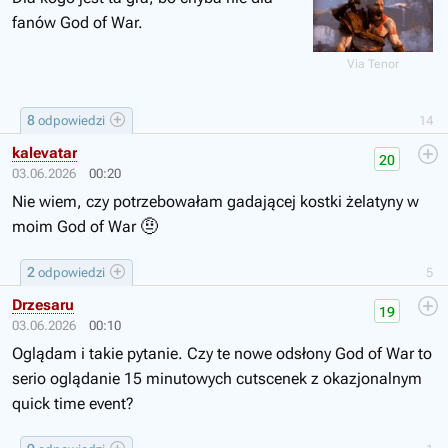
fanów God of War.
Via Tenor
8
odpowiedzi
14
kalevatar
20
03.06.2026
00:20
Nie wiem, czy potrzebowałam gadającej kostki żelatyny w
🤨
moim God of War
2
odpowiedzi
5
Drzesaru
19
03.06.2026
00:10
Oglądam i takie pytanie. Czy te nowe odsłony God of War to
serio oglądanie 15 minutowych cutscenek z okazjonalnym
quick time event?