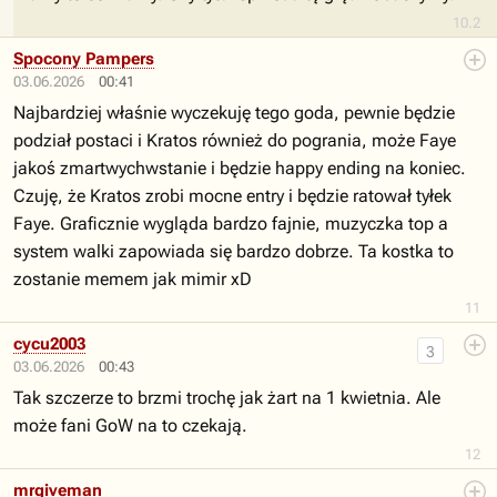
10.2
Spocony Pampers
03.06.2026
00:41
Najbardziej właśnie wyczekuję tego goda, pewnie będzie
podział postaci i Kratos również do pogrania, może Faye
jakoś zmartwychwstanie i będzie happy ending na koniec.
Czuję, że Kratos zrobi mocne entry i będzie ratował tyłek
Faye. Graficznie wygląda bardzo fajnie, muzyczka top a
system walki zapowiada się bardzo dobrze. Ta kostka to
zostanie memem jak mimir xD
11
cycu2003
3
03.06.2026
00:43
Tak szczerze to brzmi trochę jak żart na 1 kwietnia. Ale
może fani GoW na to czekają.
12
mrgiveman