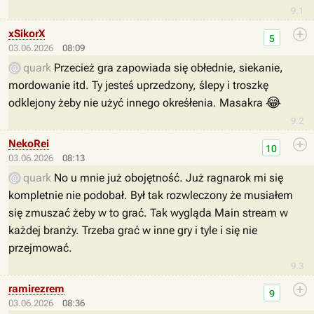
9.1
xSikorX
5
03.06.2026
08:09
quark
Przecież gra zapowiada się obłednie, siekanie,
mordowanie itd. Ty jesteś uprzedzony, ślepy i troszkę
😂
odklejony żeby nie użyć innego okreśłenia. Masakra
9.2
NekoRei
10
03.06.2026
08:13
quark
No u mnie już obojętność. Już ragnarok mi się
kompletnie nie podobał. Był tak rozwleczony że musiałem
się zmuszać żeby w to grać. Tak wygląda Main stream w
każdej branży. Trzeba grać w inne gry i tyle i się nie
przejmować.
9.3
ramirezrem
9
03.06.2026
08:36