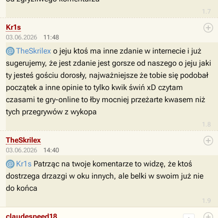
1.7
Kr1s
03.06.2026
11:48
TheSkrilex
o jeju ktoś ma inne zdanie w internecie i już
sugerujemy, że jest zdanie jest gorsze od naszego o jeju jaki
ty jesteś gościu dorosły, najważniejsze że tobie się podobał
początek a inne opinie to tylko kwik świń xD czytam
czasami te gry-online to łby mocniej przeżarte kwasem niż
tych przegrywów z wykopa
1.8
TheSkrilex
03.06.2026
14:40
Kr1s
Patrząc na twoje komentarze to widzę, że ktoś
dostrzega drzazgi w oku innych, ale belki w swoim już nie
do końca
1.9
claudespeed18