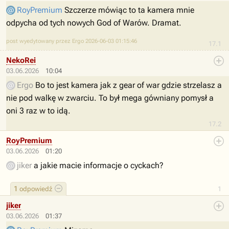
RoyPremium
Szczerze mówiąc to ta kamera mnie
odpycha od tych nowych God of Warów. Dramat.
post wyedytowany przez Ergo 2026-06-03 01:15:46
17.1
NekoRei
03.06.2026
10:04
Ergo
Bo to jest kamera jak z gear of war gdzie strzelasz a
nie pod walkę w zwarciu. To był mega gówniany pomysł a
oni 3 raz w to idą.
17.2
RoyPremium
03.06.2026
01:20
jiker
a jakie macie informacje o cyckach?
1
odpowiedź
1
jiker
03.06.2026
01:37