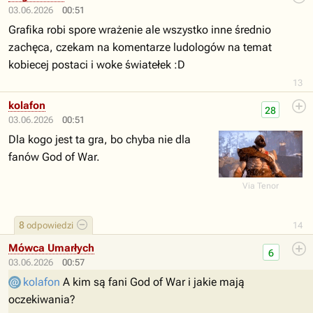
03.06.2026
00:51
Grafika robi spore wrażenie ale wszystko inne średnio
zachęca, czekam na komentarze ludologów na temat
kobiecej postaci i woke światełek :D
13
kolafon
28
03.06.2026
00:51
Dla kogo jest ta gra, bo chyba nie dla
fanów God of War.
Via Tenor
8
odpowiedzi
14
Mówca Umarłych
6
03.06.2026
00:57
kolafon
A kim są fani God of War i jakie mają
oczekiwania?