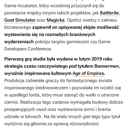
Game Incubator, który wcześniej przyczynił się do
powstania między innymi takich projektów, jak
Battlerite
,
Goat Simulator
oraz
Magicka
. Oprócz wiedzy z zakresu
biznesowego
zapewnił on opisywanej ekipie możliwość
wystawiania się na rozmaitych branżowych
wydarzeniach
pokroju targów gamescom czy Game
Developers Conference.
Pierwszą grą studia była wydana w lutym 2019 roku
strategia czasu rzeczywistego pod tytułem
Bannermen
,
wyraźnie inspirowana kultowym
Age of Empires
.
Produkcja zabierała graczy do fantastycznego świata
inspirowanego średniowieczem i pozwalała im wcielić się
w upadłego lorda, który musi stanąć do walki o utracone
ziemie. Realizacja tego zadania wymagała budowy dobrze
prosperujących osad oraz wystawiania armii i brania
udziału w bitwach. Na tle wielu innych gier tego typu tytuł
wyróżnia się głównie za sprawą różnorodności