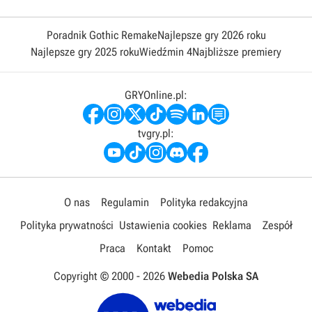
Poradnik Gothic Remake
Najlepsze gry 2026 roku
Najlepsze gry 2025 roku
Wiedźmin 4
Najbliższe premiery
GRYOnline.pl:
tvgry.pl:
O nas
Regulamin
Polityka redakcyjna
Polityka prywatności
Ustawienia cookies
Reklama
Zespół
Praca
Kontakt
Pomoc
Copyright © 2000 -
2026
Webedia Polska SA