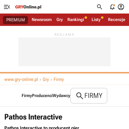




Newsroom
Gry
Rankingi
Listy
Recenzje
PREMIUM
www.gry-online.pl
Gry
Firmy



FIRMY
Firmy
Producenci
Wydawcy
Pathos Interactive
Pathos Interactive to producent gier.