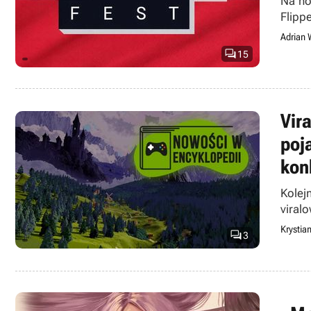
Na no
Flippe
Adrian 

15
Vir
poj
kon
Kolej
viral
Krystia

3