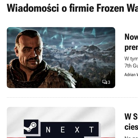
Wiadomości o firmie Frozen W
Now
pre
W tym
7th G
Adrian 

3
W S
cie