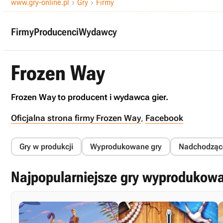
www.gry-online.pl
Gry
Firmy


Firmy
Producenci
Wydawcy
Frozen Way
Frozen Way to producent i wydawca gier.
Oficjalna strona firmy Frozen Way
,
Facebook
Gry w produkcji
Wyprodukowane gry
Nadchodząc
Najpopularniejsze gry wyprodukow