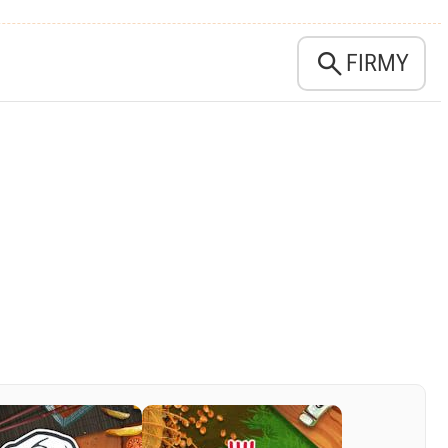

FIRMY