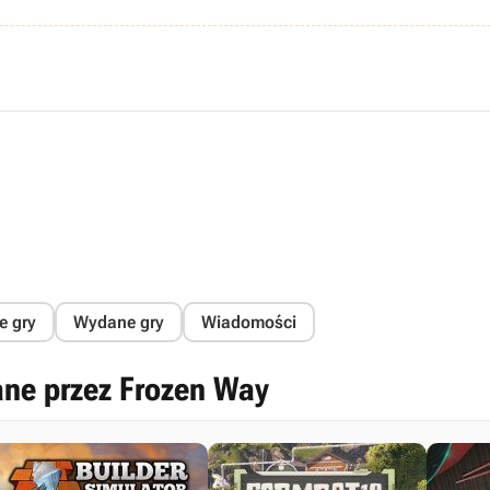
e gry
Wydane gry
Wiadomości
ane przez Frozen Way