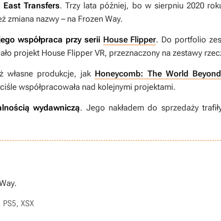
 East Transfers
. Trzy lata później, bo w sierpniu 2020 ro
ież zmiana nazwy – na Frozen Way.
jego współpraca przy serii
House Flipper
. Do portfolio ze
ało projekt
House Flipper VR
, przeznaczony na zestawy rzecz
ż własne produkcje, jak
Honeycomb: The World Beyond
ściśle współpracowała nad kolejnymi projektami.
łalnością wydawniczą
. Jego nakładem do sprzedaży trafi
 Way.
C, PS5, XSX