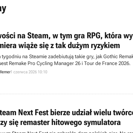
ay
ości na Steam, w tym gra RPG, która wyw
miera wiąże się z tak dużym ryzykiem
 tygodniu na Steamie zadebiutują takie gry, jak Gothic Rema
uest Remake Pro Cycling Manager 26 i Tour de France 2026.
Werner
1 czerwca 2026 10:10
team Next Fest bierze udział wielu twór
szy się remaster hitowego symulatora