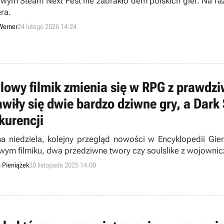
wym Steam Next Fest nie zabrakło dem polskich gier. Na r
ra.
Werner
24 lutego 2026 14:24
alowy filmik zmienia się w RPG z prawdz
awiły się dwie bardzo dziwne gry, a Dark 
kurencji
na niedziela, kolejny przegląd nowości w Encyklopedii Gie
owym filmiku, dwa przedziwne twory czy soulslike z wojownic
n Pieniążek
30 listopada 2025 14:00