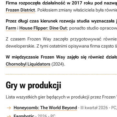
Firma rozpoczęła działalność w 2017 roku pod nazwą
Frozen District
. Pokłosiem zmiany właściciela była równ
Przez długi czas kierunek rozwoju studia wyznaczała 
Farm
i
House Flipper: Dine Out
; ponadto studio opracow
Z czasem Frozen Way zaczęło przygotowywać równie
deweloperskie. Z tymi ostatnimi opisywana firma często 
W międzyczasie Frozen Way zajęło się również dzia
Chornobyl Liquidators
(2024).
Gry w produkcji
Lista wszystkich gier będących w produkcji przez Frozen
Honeycomb: The World Beyond
- III kwartał 2026 - P
Farmbotic
- 2026 - PC