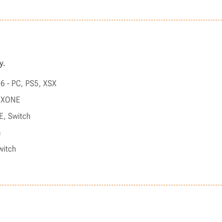
y.
6 - PC, PS5, XSX
, XONE
E, Switch
h
witch