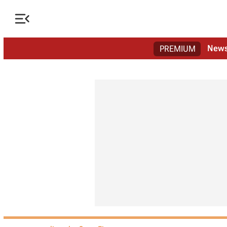

New
PREMIUM