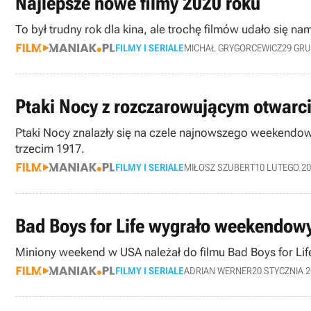
Najlepsze nowe filmy 2020 roku
To był trudny rok dla kina, ale trochę filmów udało się n
FILMY I SERIALE
MICHAŁ GRYGORCEWICZ
29 GRU
Ptaki Nocy z rozczarowującym otwarc
Ptaki Nocy znalazły się na czele najnowszego weekendoweg
trzecim 1917.
FILMY I SERIALE
MIŁOSZ SZUBERT
10 LUTEGO 2
Bad Boys for Life wygrało weekendowy
FILMY I SERIALE
ADRIAN WERNER
20 STYCZNIA 