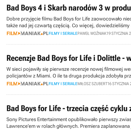
Bad Boys 4 i Skarb narodów 3 w produ
Dobre przyjęcie filmu Bad Boys for Life zaowocowało nie
także nad jej czwartą częścią. Co więcej, dowiedzieliśmy
FILMY I SERIALE
PAWEŁ WOŹNIAK
19 STYCZNIA 
Recenzje Bad Boys for Life i Dolittle -
W sieci pojawiły się pierwsze recenzje nowej filmowej wer
policjantów z Miami. O ile ta druga produkcja zdobyła prz
FILMY I SERIALE
MIŁOSZ SZUBERT
16 STYCZNIA 
Bad Boys for Life - trzecia część cykl
Sony Pictures Entertainment opublikowało pierwszy zwiast
Lawrence'em w rolach głównych. Premiera zaplanowana j