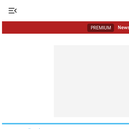

New
PREMIUM