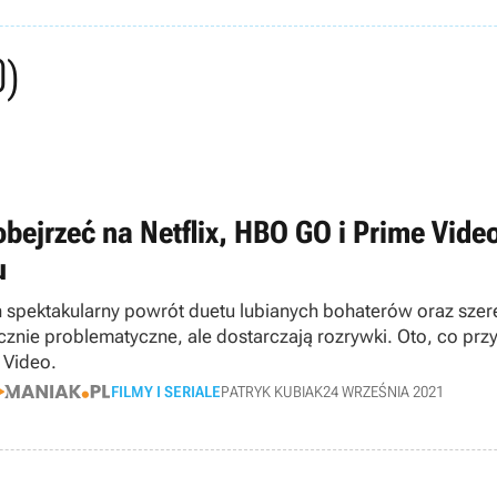
0)
obejrzeć na Netflix, HBO GO i Prime Vid
u
 spektakularny powrót duetu lubianych bohaterów oraz szere
cznie problematyczne, ale dostarczają rozrywki. Oto, co pr
 Video.
FILMY I SERIALE
PATRYK KUBIAK
24 WRZEŚNIA 2021