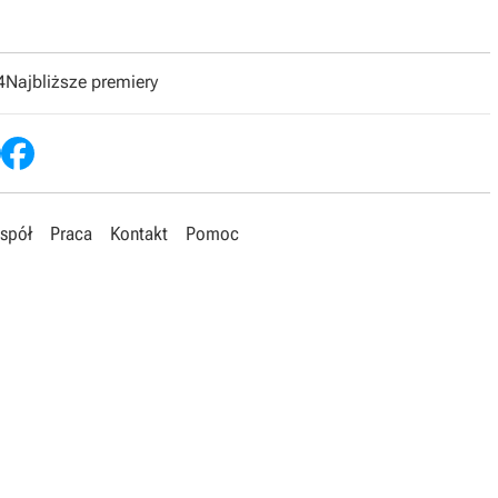
4
Najbliższe premiery
spół
Praca
Kontakt
Pomoc