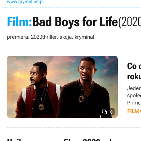
www.gry-online.pl
Film:
Bad Boys for Life
(202
premiera: 2020
thriller, akcja, kryminał
Co 
rok
Jeden
społe
Prime

10