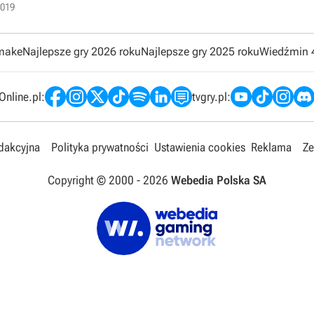
2019
emake
Najlepsze gry 2026 roku
Najlepsze gry 2025 roku
Wiedźmin 
nline.pl:
tvgry.pl:
edakcyjna
Polityka prywatności
Ustawienia cookies
Reklama
Ze
Copyright © 2000 -
2026
Webedia Polska SA