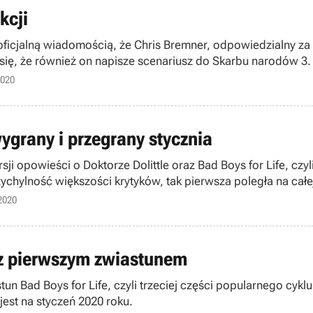
kcji
oficjalną wiadomością, że Chris Bremner, odpowiedzialny za 
 się, że również on napisze scenariusz do Skarbu narodów 3.
2020
 wygrany i przegrany stycznia
sji opowieści o Doktorze Dolittle oraz Bad Boys for Life, cz
ychylność większości krytyków, tak pierwsza poległa na całej 
2020
u z pierwszym zwiastunem
un Bad Boys for Life, czyli trzeciej części popularnego cyk
est na styczeń 2020 roku.