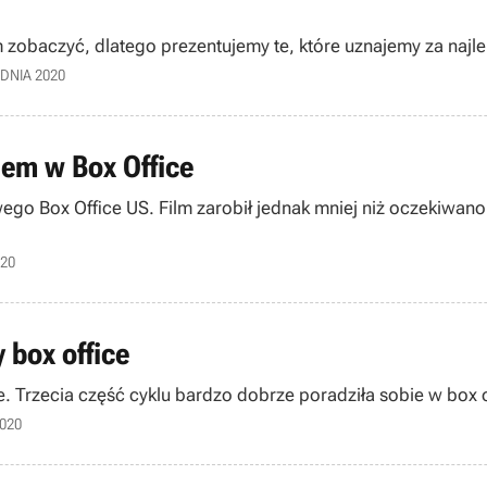
am zobaczyć, dlatego prezentujemy te, które uznajemy za najl
DNIA 2020
iem w Box Office
o Box Office US. Film zarobił jednak mniej niż oczekiwano. 
020
 box office
Miniony weekend w USA należał do filmu Bad Boys for Life. Trzecia część cyklu bardzo do
2020