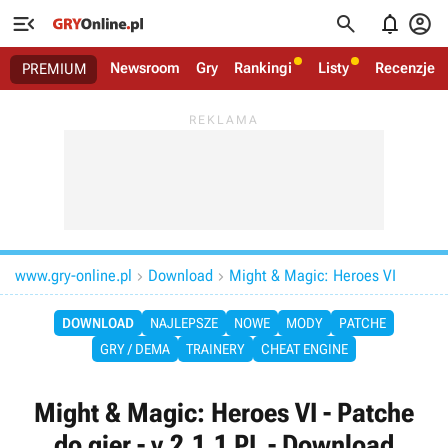




Newsroom
Gry
Rankingi
Listy
Recenzje
PREMIUM
www.gry-online.pl
Download
Might & Magic: Heroes VI


DOWNLOAD
NAJLEPSZE
NOWE
MODY
PATCHE
GRY / DEMA
TRAINERY
CHEAT ENGINE
Might & Magic: Heroes VI - Patche
do gier - v.2.1.1 PL - Download