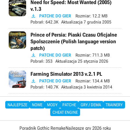
Need for Speed: Most Wanted (2005)
v.1.3

PATCHE DO GIER
Rozmiar:
12.2 MB
Pobrań:
642.3K
Aktualizacja
7 grudnia 2005
Prince of Persia: Piaski Czasu Oficjalne
Spolszczenie (Polish language version
patch)

PATCHE DO GIER
Rozmiar:
711.3 MB
Pobrań:
353
Aktualizacja
25 stycznia 2026
Farming Simulator 2013 v.2.1 PL

PATCHE DO GIER
Rozmiar:
134.4 MB
Pobrań:
140.7K
Aktualizacja
3 kwietnia 2014
NAJLEPSZE
NOWE
MODY
PATCHE
GRY / DEMA
TRAINERY
CHEAT ENGINE
Poradnik Gothic Remake
Najlepsze gry 2026 roku