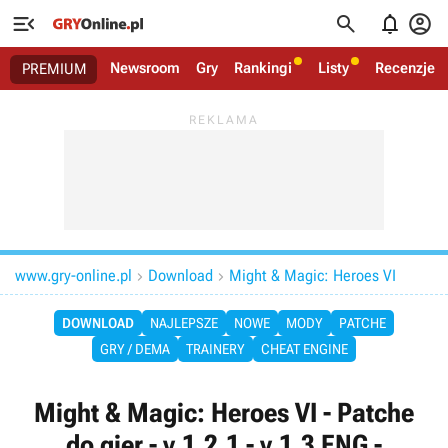




Newsroom
Gry
Rankingi
Listy
Recenzje
PREMIUM
www.gry-online.pl
Download
Might & Magic: Heroes VI


DOWNLOAD
NAJLEPSZE
NOWE
MODY
PATCHE
GRY / DEMA
TRAINERY
CHEAT ENGINE
Might & Magic: Heroes VI - Patche
do gier - v.1.2.1 - v.1.3 ENG -