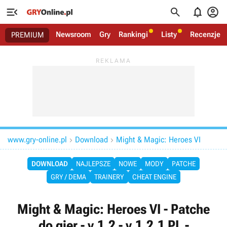




Newsroom
Gry
Rankingi
Listy
Recenzje
PREMIUM
www.gry-online.pl
Download
Might & Magic: Heroes VI


DOWNLOAD
NAJLEPSZE
NOWE
MODY
PATCHE
GRY / DEMA
TRAINERY
CHEAT ENGINE
Might & Magic: Heroes VI - Patche
do gier - v.1.2 - v.1.2.1 PL -