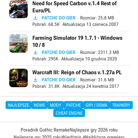
Need for Speed Carbon v.1.4 Rest of
Euro/PL

PATCHE DO GIER
Rozmiar:
25.8 MB
Pobrań:
68.5K
Aktualizacja
13 czerwca 2007
Farming Simulator 19 1.7.1 - Windows
10 / 8

PATCHE DO GIER
Rozmiar:
2311.3 MB
Pobrań:
295K
Aktualizacja
10 grudnia 2020
Warcraft III: Reign of Chaos v.1.27a PL

PATCHE DO GIER
Rozmiar:
31.6 MB
Pobrań:
31.8K
Aktualizacja
24 kwietnia 2017
NAJLEPSZE
NOWE
MODY
PATCHE
GRY / DEMA
TRAINERY
CHEAT ENGINE
Poradnik Gothic Remake
Najlepsze gry 2026 roku
Najlepsze gry 2025 roku
Wiedźmin 4
Najbliższe premiery