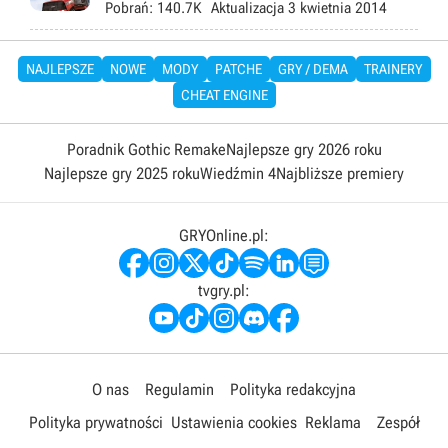
Pobrań:
140.7K
Aktualizacja
3 kwietnia 2014
NAJLEPSZE
NOWE
MODY
PATCHE
GRY / DEMA
TRAINERY
CHEAT ENGINE
Poradnik Gothic Remake
Najlepsze gry 2026 roku
Najlepsze gry 2025 roku
Wiedźmin 4
Najbliższe premiery
GRYOnline.pl:
tvgry.pl:
O nas
Regulamin
Polityka redakcyjna
Polityka prywatności
Ustawienia cookies
Reklama
Zespół