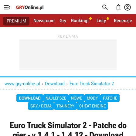




Newsroom
Gry
Rankingi
Listy
Recenzje
PREMIUM
www.gry-online.pl
Download
Euro Truck Simulator 2


DOWNLOAD
NAJLEPSZE
NOWE
MODY
PATCHE
GRY / DEMA
TRAINERY
CHEAT ENGINE
Euro Truck Simulator 2 - Patche do
gier - v.1.4.1 - 1.4.12 - Download