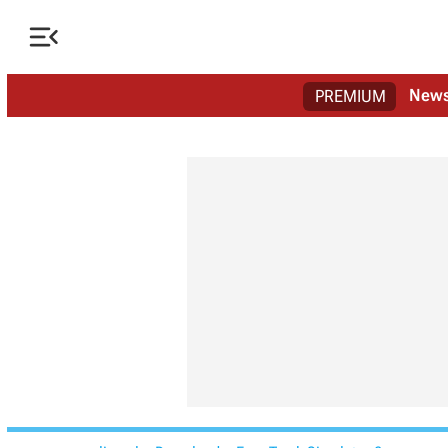

New
PREMIUM