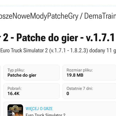
psze
Nowe
Mody
Patche
Gry / Dema
Trai
2 - Patche do gier - v.1.7.
 Euro Truck Simulator 2 (v.1.7.1 - 1.8.2.3) dodany 11 
Typ pliku:
Rozmiar pliku:
Patche do gier
19.8 MB
Pobrań:
Ostatnie 7 dni:
16.4K
0
WIĘCEJ O GRZE
Euro Truck Simulator 2