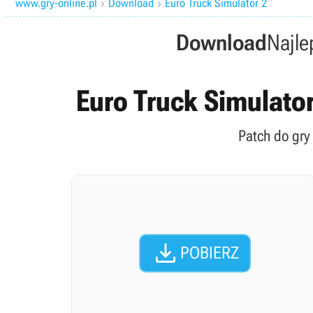
www.gry-online.pl
Download
Euro Truck Simulator 2


Download
Najle
Euro Truck Simulator 
Patch do gry

POBIERZ