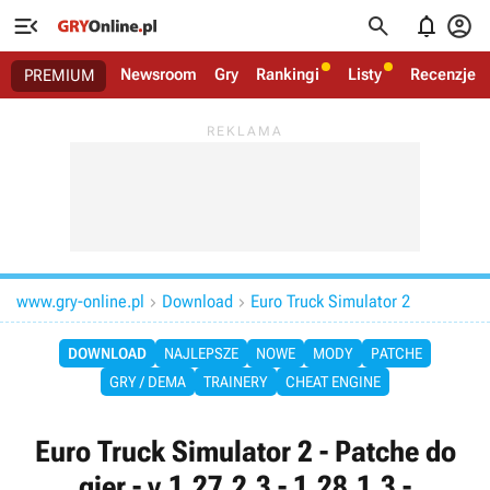




Newsroom
Gry
Rankingi
Listy
Recenzje
PREMIUM
www.gry-online.pl
Download
Euro Truck Simulator 2


DOWNLOAD
NAJLEPSZE
NOWE
MODY
PATCHE
GRY / DEMA
TRAINERY
CHEAT ENGINE
Euro Truck Simulator 2 - Patche do
gier - v.1.27.2.3 - 1.28.1.3 -