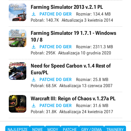
Farming Simulator 2013 v.2.1 PL

PATCHE DO GIER
Rozmiar:
134.4 MB
Pobrań:
140.7K
Aktualizacja
3 kwietnia 2014
Farming Simulator 19 1.7.1 - Windows
10 / 8

PATCHE DO GIER
Rozmiar:
2311.3 MB
Pobrań:
295K
Aktualizacja
10 grudnia 2020
Need for Speed Carbon v.1.4 Rest of
Euro/PL

PATCHE DO GIER
Rozmiar:
25.8 MB
Pobrań:
68.5K
Aktualizacja
13 czerwca 2007
Warcraft III: Reign of Chaos v.1.27a PL

PATCHE DO GIER
Rozmiar:
31.6 MB
Pobrań:
31.8K
Aktualizacja
24 kwietnia 2017
NAJLEPSZE
NOWE
MODY
PATCHE
GRY / DEMA
TRAINERY