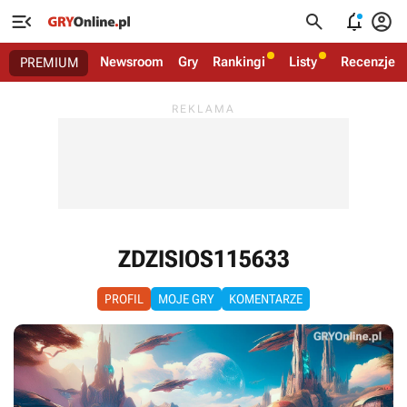




Newsroom
Gry
Rankingi
Listy
Recenzje
PREMIUM
ZDZISIOS115633
PROFIL
MOJE GRY
KOMENTARZE