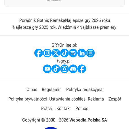
Poradnik Gothic Remake
Najlepsze gry 2026 roku
Najlepsze gry 2025 roku
Wiedźmin 4
Najbliższe premiery
GRYOnline.pl:
tvgry.pl:
O nas
Regulamin
Polityka redakcyjna
Polityka prywatności
Ustawienia cookies
Reklama
Zespół
Praca
Kontakt
Pomoc
Copyright © 2000 -
2026
Webedia Polska SA