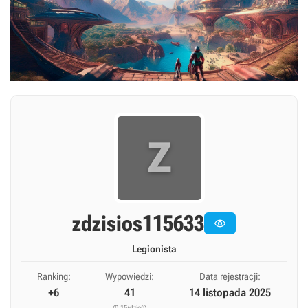
Z
zdzisios115633

Legionista
Ranking:
Wypowiedzi:
Data rejestracji:
+6
41
14 listopada 2025
(0,15/dzień)