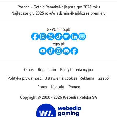
Poradnik Gothic Remake
Najlepsze gry 2026 roku
Najlepsze gry 2025 roku
Wiedźmin 4
Najbliższe premiery
GRYOnline.pl:
tvgry.pl:
O nas
Regulamin
Polityka redakcyjna
Polityka prywatności
Ustawienia cookies
Reklama
Zespół
Praca
Kontakt
Pomoc
Copyright © 2000 -
2026
Webedia Polska SA