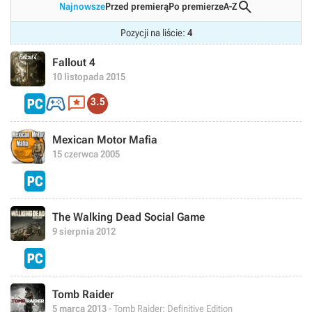

Najnowsze
Przed premierą
Po premierze
A-Z
Pozycji na liście:
4
Fallout 4
10 listopada 2015


3.5
Mexican Motor Mafia
15 czerwca 2005
The Walking Dead Social Game
9 sierpnia 2012
Tomb Raider
5 marca 2013
- Tomb Raider: Definitive Edition