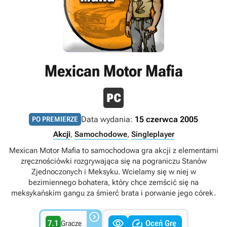
Mexican Motor Mafia
Data wydania:
15 czerwca 2005
PO PREMIERZE
Akcji
,
Samochodowe
,
Singleplayer
Mexican Motor Mafia to samochodowa gra akcji z elementami
zręcznościówki rozgrywająca się na pograniczu Stanów
Zjednoczonych i Meksyku. Wcielamy się w niej w
bezimiennego bohatera, który chce zemścić się na
meksykańskim gangu za śmierć brata i porwanie jego córek.



7.1
Oceń Grę
Gracze