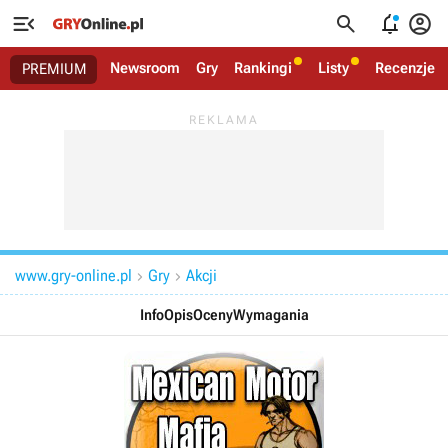




Newsroom
Gry
Rankingi
Listy
Recenzje
PREMIUM
www.gry-online.pl
Gry
Akcji


Info
Opis
Oceny
Wymagania