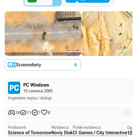

Screenshoty
6
PC Windows
15 czerwca 2005
Angielskie napisy i dialogi.





18
11
1
8
Producent:
Wydawca:
Polski wydawca:
Ogran
Science of Tomorrow
Noviy Disk
CI Games / City Interactive
12+