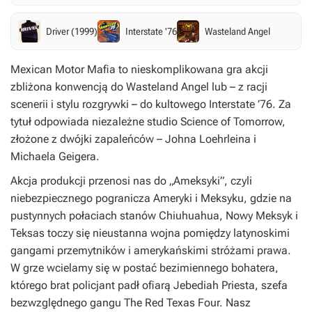
Driver (1999)
Interstate '76
Wasteland Angel
Mexican Motor Mafia
to nieskomplikowana gra akcji
zbliżona konwencją do
Wasteland Angel
lub – z racji
scenerii i stylu rozgrywki – do kultowego
Interstate ’76
. Za
tytuł odpowiada niezależne studio Science of Tomorrow,
złożone z dwójki zapaleńców – Johna Loehrleina i
Michaela Geigera.
Akcja produkcji przenosi nas do „Ameksyki”, czyli
niebezpiecznego pogranicza Ameryki i Meksyku, gdzie na
pustynnych połaciach stanów Chiuhuahua, Nowy Meksyk i
Teksas toczy się nieustanna wojna pomiędzy latynoskimi
gangami przemytników i amerykańskimi stróżami prawa.
W grze wcielamy się w postać bezimiennego bohatera,
którego brat policjant padł ofiarą Jebediah Priesta, szefa
bezwzględnego gangu The Red Texas Four. Nasz