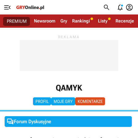




Newsroom
Gry
Rankingi
Listy
Recenzje
PREMIUM
QAMYK
PROFIL
MOJE GRY
KOMENTARZE

Forum Dyskusyjne