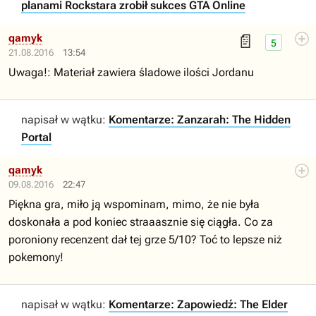
planami Rockstara zrobił sukces GTA Online
📄
qamyk
5
21.08.2016
13:54
Uwaga!: Materiał zawiera śladowe ilości Jordanu
napisał w wątku:
Komentarze: Zanzarah: The Hidden
Portal
qamyk
09.08.2016
22:47
Piękna gra, miło ją wspominam, mimo, że nie była
doskonała a pod koniec straaasznie się ciągła. Co za
poroniony recenzent dał tej grze 5/10? Toć to lepsze niż
pokemony!
napisał w wątku:
Komentarze: Zapowiedź: The Elder