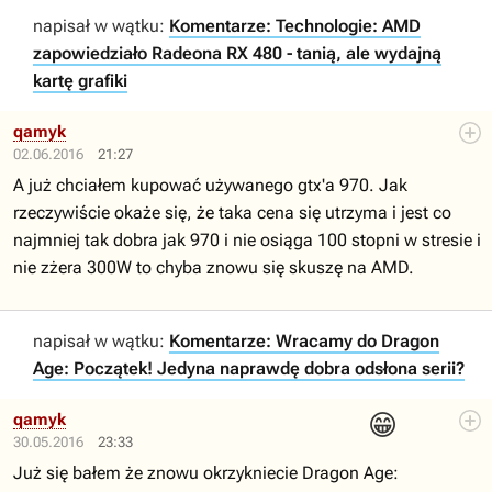
napisał w wątku:
Komentarze: Technologie: AMD
zapowiedziało Radeona RX 480 - tanią, ale wydajną
kartę grafiki
qamyk
02.06.2016
21:27
A już chciałem kupować używanego gtx'a 970. Jak
rzeczywiście okaże się, że taka cena się utrzyma i jest co
najmniej tak dobra jak 970 i nie osiąga 100 stopni w stresie i
nie zżera 300W to chyba znowu się skuszę na AMD.
napisał w wątku:
Komentarze: Wracamy do Dragon
Age: Początek! Jedyna naprawdę dobra odsłona serii?
😁
qamyk
30.05.2016
23:33
Już się bałem że znowu okrzykniecie Dragon Age: