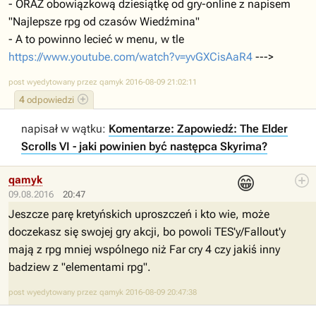
- ORAZ obowiązkową dziesiątkę od gry-online z napisem
"Najlepsze rpg od czasów Wiedźmina"
- A to powinno lecieć w menu, w tle
https://www.youtube.com/watch?v=yvGXCisAaR4
--->
post wyedytowany przez qamyk 2016-08-09 21:02:11
4
odpowiedzi
napisał w wątku:
Komentarze: Zapowiedź: The Elder
Scrolls VI - jaki powinien być następca Skyrima?
😁
qamyk
09.08.2016
20:47
Jeszcze parę kretyńskich uproszczeń i kto wie, może
doczekasz się swojej gry akcji, bo powoli TES'y/Fallout'y
mają z rpg mniej wspólnego niż Far cry 4 czy jakiś inny
badziew z "elementami rpg".
post wyedytowany przez qamyk 2016-08-09 20:47:38