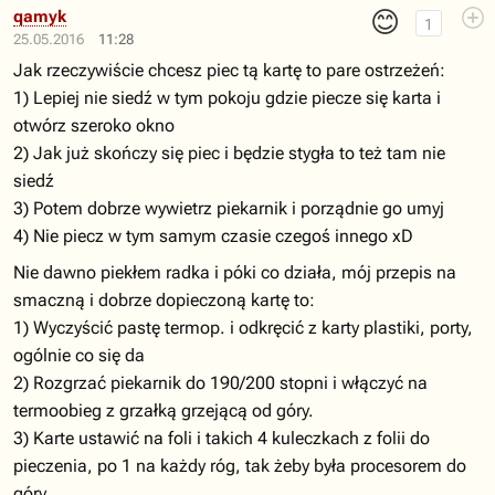
😊
qamyk
1
25.05.2016
11:28
Jak rzeczywiście chcesz piec tą kartę to pare ostrzeżeń:
1) Lepiej nie siedź w tym pokoju gdzie piecze się karta i
otwórz szeroko okno
2) Jak już skończy się piec i będzie stygła to też tam nie
siedź
3) Potem dobrze wywietrz piekarnik i porządnie go umyj
4) Nie piecz w tym samym czasie czegoś innego xD
Nie dawno piekłem radka i póki co działa, mój przepis na
smaczną i dobrze dopieczoną kartę to:
1) Wyczyścić pastę termop. i odkręcić z karty plastiki, porty,
ogólnie co się da
2) Rozgrzać piekarnik do 190/200 stopni i włączyć na
termoobieg z grzałką grzejącą od góry.
3) Karte ustawić na foli i takich 4 kuleczkach z folii do
pieczenia, po 1 na każdy róg, tak żeby była procesorem do
góry.