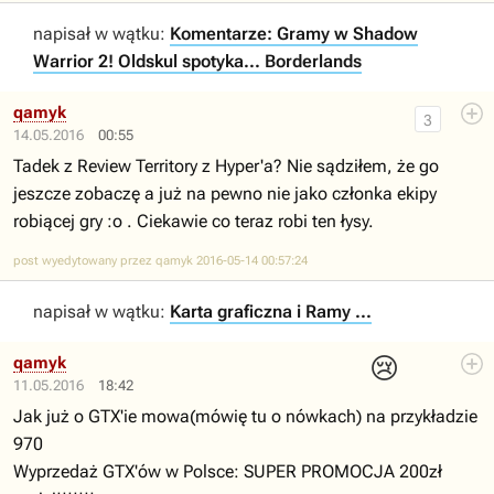
napisał w wątku:
Komentarze: Gramy w Shadow
Warrior 2! Oldskul spotyka... Borderlands
qamyk
3
14.05.2016
00:55
Tadek z Review Territory z Hyper'a? Nie sądziłem, że go
jeszcze zobaczę a już na pewno nie jako członka ekipy
robiącej gry :o . Ciekawie co teraz robi ten łysy.
post wyedytowany przez qamyk 2016-05-14 00:57:24
napisał w wątku:
Karta graficzna i Ramy ...
😢
qamyk
11.05.2016
18:42
Jak już o GTX'ie mowa(mówię tu o nówkach) na przykładzie
970
Wyprzedaż GTX'ów w Polsce: SUPER PROMOCJA 200zł