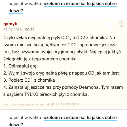
napisał w wątku:
czekam czekaam sa tu jakies dobre
dusze?
qamyk
1
31.07.2016
00:52
Czyli użyłaś oryginalnej płyty CD1, a CD2 z chomika. Na
twoim miejscu ściągnąłbym też CD1 i spróbował jeszcze
raz, bez używania twojej oryginalnej płytki. Najlepiej jakbyś
ściągnęła ją z tego samego chomika.
1. Odinstaluj grę
2. Wyjmij swoją oryginalną płytę z napędu CD jak tam jest
3. Pobierz CD1 z chomika
4. Zainstaluj jeszcze raz przy pomocy Deamona. Tym razem
z użyciem TYLKO pirackich płyt z chomika.
post wyedytowany przez qamyk 2016-07-31 00:58:18
napisał w wątku:
czekam czekaam sa tu jakies dobre
dusze?