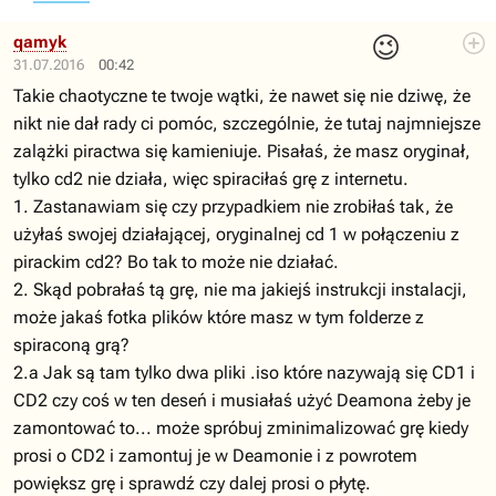
😉
qamyk
31.07.2016
00:42
Takie chaotyczne te twoje wątki, że nawet się nie dziwę, że
nikt nie dał rady ci pomóc, szczególnie, że tutaj najmniejsze
zalążki piractwa się kamieniuje. Pisałaś, że masz oryginał,
tylko cd2 nie działa, więc spiraciłaś grę z internetu.
1. Zastanawiam się czy przypadkiem nie zrobiłaś tak, że
użyłaś swojej działającej, oryginalnej cd 1 w połączeniu z
pirackim cd2? Bo tak to może nie działać.
2. Skąd pobrałaś tą grę, nie ma jakiejś instrukcji instalacji,
może jakaś fotka plików które masz w tym folderze z
spiraconą grą?
2.a Jak są tam tylko dwa pliki .iso które nazywają się CD1 i
CD2 czy coś w ten deseń i musiałaś użyć Deamona żeby je
zamontować to... może spróbuj zminimalizować grę kiedy
prosi o CD2 i zamontuj je w Deamonie i z powrotem
powiększ grę i sprawdź czy dalej prosi o płytę.