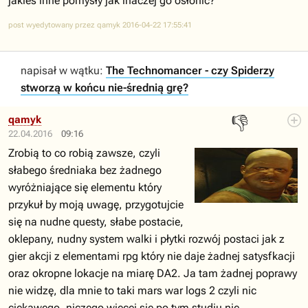
jakieś inne pomysły jak inaczej go osłonić?
post wyedytowany przez qamyk 2016-04-22 17:55:41
napisał w wątku:
The Technomancer - czy Spiderzy
stworzą w końcu nie-średnią grę?
👎
qamyk
22.04.2016
09:16
Zrobią to co robią zawsze, czyli
słabego średniaka bez żadnego
wyróżniające się elementu który
przykuł by moją uwagę, przygotujcie
się na nudne questy, słabe postacie,
oklepany, nudny system walki i płytki rozwój postaci jak z
gier akcji z elementami rpg który nie daje żadnej satysfkacji
oraz okropne lokacje na miarę DA2. Ja tam żadnej poprawy
nie widzę, dla mnie to taki mars war logs 2 czyli nic
ciekawego, niczego więcej się po tym studiu nie