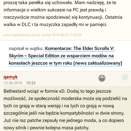
proszę taka perełka się uchowała. Mam nadzieję, że te
informacje o wielkim sukcesie na PC jest prawdą i
rzeczywiście można spodziewać się kontynuacji. Ostatnia
walka w DLC i ta muzyczka zapadły mi w pamięci.
post wyedytowany przez qamyk 2016-06-21 11:22:59
napisał w wątku:
Komentarze: The Elder Scrolls V:
Skyrim – Special Edition ze wsparciem modów na
konsolach jeszcze w tym roku [news zaktualizowany]
😁
qamyk
13.06.2016
10:23
Bethestard wciąż w formie xD. Dodaj to tego jeszcze
możliwość, że społeczność moderska może się podzielić na
tych co grają w starą wersję i na tych co grają w nową
szczególnie jeśli nie będzie kompatybilności w dwie strony.
Już nie raz patche zepsuły nie jednego moda, a co dopiero
nowy silnik i pewnie kolejna masa patchy.