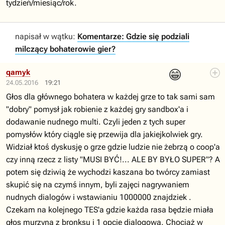
tydzień/miesiąc/rok.
napisał w wątku:
Komentarze: Gdzie się podziali
milczący bohaterowie gier?
😁
qamyk
24.05.2016
19:21
Głos dla głównego bohatera w każdej grze to tak sami sam
"dobry" pomysł jak robienie z każdej gry sandbox'a i
dodawanie nudnego multi. Czyli jeden z tych super
pomysłów który ciągle się przewija dla jakiejkolwiek gry.
Widział ktoś dyskusję o grze gdzie ludzie nie żebrzą o coop'a
czy inną rzecz z listy "MUSI BYĆ!... ALE BY BYŁO SUPER"? A
potem się dziwią że wychodzi kaszana bo twórcy zamiast
skupić się na czymś innym, byli zajęci nagrywaniem
nudnych dialogów i wstawianiu 1000000 znajdziek .
Czekam na kolejnego TES'a gdzie każda rasa będzie miała
głos murzyna z bronksu i 1 opcje dialogową. Chociaż w