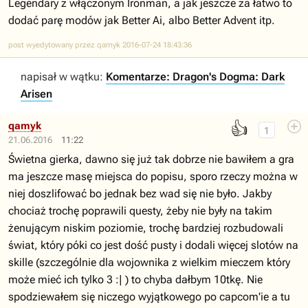
Legendary z włączonym Ironman, a jak jeszcze za łatwo to
dodać parę modów jak Better Ai, albo Better Advent itp.
post wyedytowany przez qamyk 2016-07-24 18:43:36
napisał w wątku:
Komentarze: Dragon's Dogma: Dark
Arisen
👍
qamyk
1
21.06.2016
11:22
Świetna gierka, dawno się już tak dobrze nie bawiłem a gra
ma jeszcze masę miejsca do popisu, sporo rzeczy można w
niej doszlifować bo jednak bez wad się nie było. Jakby
chociaż trochę poprawili questy, żeby nie były na takim
żenującym niskim poziomie, trochę bardziej rozbudowali
świat, który póki co jest dość pusty i dodali więcej slotów na
skille (szczególnie dla wojownika z wielkim mieczem który
może mieć ich tylko 3 :| ) to chyba dałbym 10tkę. Nie
spodziewałem się niczego wyjątkowego po capcom'ie a tu