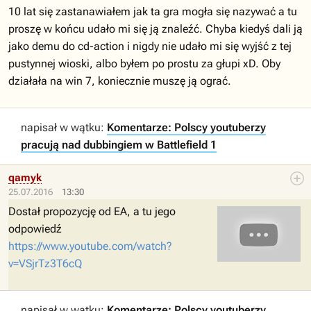
10 lat się zastanawiałem jak ta gra mogła się nazywać a tu
proszę w końcu udało mi się ją znaleźć. Chyba kiedyś dali ją
jako demu do cd-action i nigdy nie udało mi się wyjść z tej
pustynnej wioski, albo byłem po prostu za głupi xD. Oby
działała na win 7, koniecznie muszę ją ograć.
napisał w wątku:
Komentarze: Polscy youtuberzy
pracują nad dubbingiem w Battlefield 1
qamyk
25.07.2016
13:30
Dostał propozycję od EA, a tu jego
odpowiedź
https://www.youtube.com/watch?
v=VSjrTz3T6cQ
napisał w wątku:
Komentarze: Polscy youtuberzy