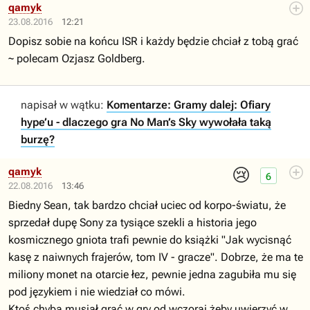
qamyk
23.08.2016
12:21
Dopisz sobie na końcu ISR i każdy będzie chciał z tobą grać
~ polecam Ozjasz Goldberg.
napisał w wątku:
Komentarze: Gramy dalej: Ofiary
hype’u - dlaczego gra No Man’s Sky wywołała taką
burzę?
😢
qamyk
6
22.08.2016
13:46
Biedny Sean, tak bardzo chciał uciec od korpo-światu, że
sprzedał dupę Sony za tysiące szekli a historia jego
kosmicznego gniota trafi pewnie do książki "Jak wycisnąć
kasę z naiwnych frajerów, tom IV - gracze". Dobrze, że ma te
miliony monet na otarcie łez, pewnie jedna zagubiła mu się
pod językiem i nie wiedział co mówi.
Ktoś chyba musiał grać w gry od wczoraj żeby uwierzyć w