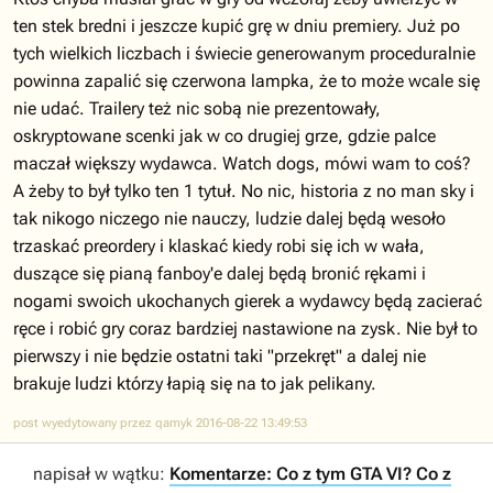
ten stek bredni i jeszcze kupić grę w dniu premiery. Już po
tych wielkich liczbach i świecie generowanym proceduralnie
powinna zapalić się czerwona lampka, że to może wcale się
nie udać. Trailery też nic sobą nie prezentowały,
oskryptowane scenki jak w co drugiej grze, gdzie palce
maczał większy wydawca. Watch dogs, mówi wam to coś?
A żeby to był tylko ten 1 tytuł. No nic, historia z no man sky i
tak nikogo niczego nie nauczy, ludzie dalej będą wesoło
trzaskać preordery i klaskać kiedy robi się ich w wała,
duszące się pianą fanboy'e dalej będą bronić rękami i
nogami swoich ukochanych gierek a wydawcy będą zacierać
ręce i robić gry coraz bardziej nastawione na zysk. Nie był to
pierwszy i nie będzie ostatni taki "przekręt" a dalej nie
brakuje ludzi którzy łapią się na to jak pelikany.
post wyedytowany przez qamyk 2016-08-22 13:49:53
napisał w wątku:
Komentarze: Co z tym GTA VI? Co z