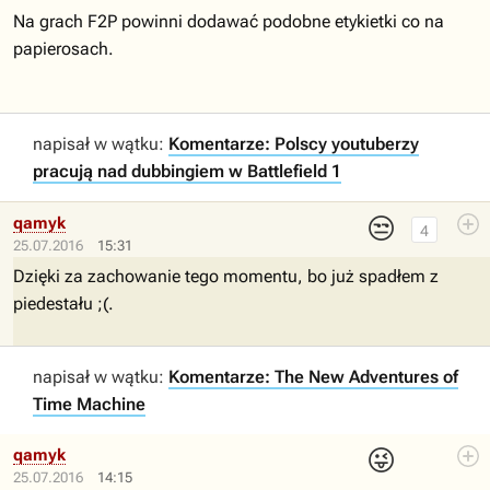
Na grach F2P powinni dodawać podobne etykietki co na
papierosach.
napisał w wątku:
Komentarze: Polscy youtuberzy
pracują nad dubbingiem w Battlefield 1
😒
qamyk
4
25.07.2016
15:31
Dzięki za zachowanie tego momentu, bo już spadłem z
piedestału ;(.
napisał w wątku:
Komentarze: The New Adventures of
Time Machine
😜
qamyk
25.07.2016
14:15