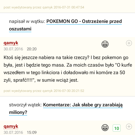
post wyedytowany przez qamyk 2016-07-31 00:47:54
napisał w wątku:
POKEMON GO - Ostrzeżenie przed
oszustami
😁
qamyk
30.07.2016
20:20
Ktoś się jeszcze nabiera na takie rzeczy? I bez pokemon go
była, jest i będzie tego masa. Za moich czasów było "O kurfe
wszedłem w tego linkciora i doładowało mi komóre za 50
zyli, sprafć!!!!", w sumie wciąż jest.
post wyedytowany przez qamyk 2016-07-30 20:21:52
stworzył wątek:
Komentarze: Jak słabe gry zarabiają
miliony?
😁
qamyk
10
30.07.2016
15:09