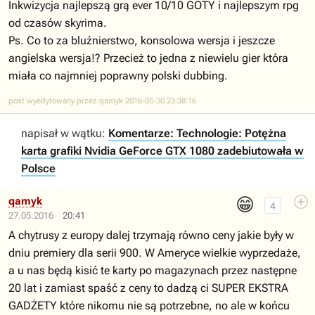
Inkwizycja najlepszą grą ever 10/10 GOTY i najlepszym rpg
od czasów skyrima.
Ps. Co to za bluźnierstwo, konsolowa wersja i jeszcze
angielska wersja!? Przecież to jedna z niewielu gier która
miała co najmniej poprawny polski dubbing.
post wyedytowany przez qamyk 2016-05-30 23:38:16
napisał w wątku:
Komentarze: Technologie: Potężna
karta grafiki Nvidia GeForce GTX 1080 zadebiutowała w
Polsce
😁
qamyk
4
27.05.2016
20:41
A chytrusy z europy dalej trzymają równo ceny jakie były w
dniu premiery dla serii 900. W Ameryce wielkie wyprzedaże,
a u nas będą kisić te karty po magazynach przez następne
20 lat i zamiast spaść z ceny to dadzą ci SUPER EKSTRA
GADŻETY które nikomu nie są potrzebne, no ale w końcu