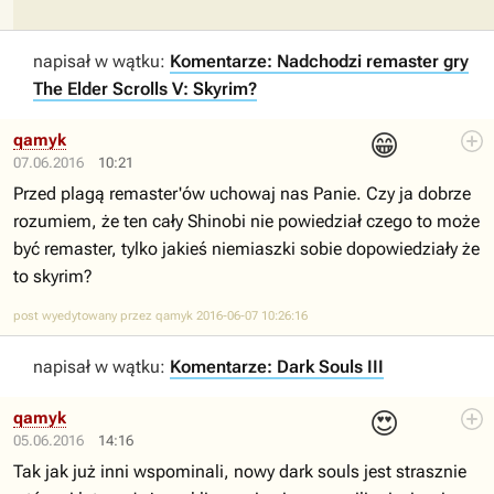
napisał w wątku:
Komentarze: Nadchodzi remaster gry
The Elder Scrolls V: Skyrim?
😁
qamyk
07.06.2016
10:21
Przed plagą remaster'ów uchowaj nas Panie. Czy ja dobrze
rozumiem, że ten cały Shinobi nie powiedział czego to może
być remaster, tylko jakieś niemiaszki sobie dopowiedziały że
to skyrim?
post wyedytowany przez qamyk 2016-06-07 10:26:16
napisał w wątku:
Komentarze: Dark Souls III
😍
qamyk
05.06.2016
14:16
Tak jak już inni wspominali, nowy dark souls jest strasznie