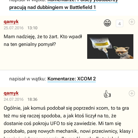
pracują nad dubbingiem w Battlefield 1
😁
qamyk
4
25.07.2016
13:10
Mam nadzieję, że to żart. Kto wpadł
na ten genialny pomysł?
napisał w wątku:
Komentarze: XCOM 2
👍
qamyk
24.07.2016
18:36
Ogólnie, jak komuś podobał się poprzedni xcom, to ta gra
też mu się raczej spodoba, a jak ktoś liczył na to, że
dostanie coś pokroju UFO to się zawiedzie. Mi tam się
podobało, parę nowych mechanik, nowi przeciwnicy, klasy i