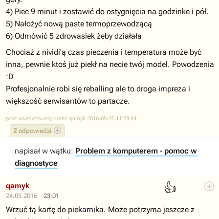
4) Piec 9 minut i zostawić do ostygnięcia na godzinke i pół.
5) Nałożyć nową paste termoprzewodzącą
6) Odmówić 5 zdrowasiek żeby działała
Chociaż z nividi'ą czas pieczenia i temperatura może być
inna, pewnie ktoś już piekł na necie twój model. Powodzenia
:D
Profesjonalnie robi się reballing ale to droga impreza i
większość serwisantów to partacze.
post wyedytowany przez qamyk 2016-05-25 11:29:44
2
odpowiedzi
napisał w wątku:
Problem z komputerem - pomoc w
diagnostyce
👍
qamyk
24.05.2016
23:01
Wrzuć tą kartę do piekarnika. Może potrzyma jeszcze z