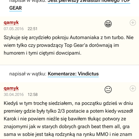
napisał w wątku:
Jest pierwszy zwiastun nowego TOP
GEAR
😁
qamyk
07.05.2016
22:51
Szykuje się arcydzieło pokroju Automaniaka z tvn turbo. Nie
wiem tylko czy prowadzący Top Gear'a dorównają im
humorem i tymi ciętymi dowcipami.
napisał w wątku:
Komentarze: Vindictus
😐
qamyk
30.04.2016
12:58
Kiedyś w tym trochę siedziałem, na początku gdzieś w dniu
premiery gdzie były tylko 2/3 postacie a potem kiedy wszedł
Karok i nie powiem nieźle się bawiłem tłukąc potwory ze
znajomymi jak w starych dobrych grach beat them all, gra
sama w sobie jest taką rodzynką na rynku MMO i nie znam