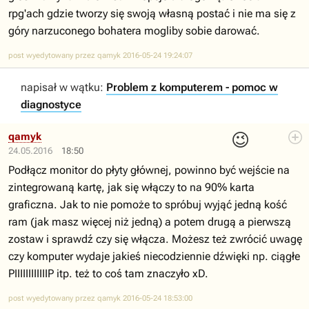
rpg'ach gdzie tworzy się swoją własną postać i nie ma się z
góry narzuconego bohatera mogliby sobie darować.
post wyedytowany przez qamyk 2016-05-24 19:24:07
napisał w wątku:
Problem z komputerem - pomoc w
diagnostyce
😉
qamyk
24.05.2016
18:50
Podłącz monitor do płyty głównej, powinno być wejście na
zintegrowaną kartę, jak się włączy to na 90% karta
graficzna. Jak to nie pomoże to spróbuj wyjąć jedną kość
ram (jak masz więcej niż jedną) a potem drugą a pierwszą
zostaw i sprawdź czy się włącza. Możesz też zwrócić uwagę
czy komputer wydaje jakieś niecodziennie dźwięki np. ciągłe
PIIIIIIIIIIIIP itp. też to coś tam znaczyło xD.
post wyedytowany przez qamyk 2016-05-24 18:53:00