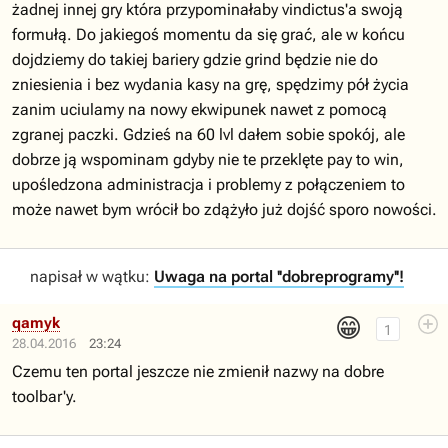
żadnej innej gry która przypominałaby vindictus'a swoją
formułą. Do jakiegoś momentu da się grać, ale w końcu
dojdziemy do takiej bariery gdzie grind będzie nie do
zniesienia i bez wydania kasy na grę, spędzimy pół życia
zanim uciulamy na nowy ekwipunek nawet z pomocą
zgranej paczki. Gdzieś na 60 lvl dałem sobie spokój, ale
dobrze ją wspominam gdyby nie te przeklęte pay to win,
upośledzona administracja i problemy z połączeniem to
może nawet bym wrócił bo zdążyło już dojść sporo nowości.
napisał w wątku:
Uwaga na portal ''dobreprogramy''!
😁
qamyk
1
28.04.2016
23:24
Czemu ten portal jeszcze nie zmienił nazwy na dobre
toolbar'y.