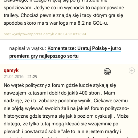
spodziewam. Jedyne co im wychodzi to napompowane
trailery. Chociaż pewnie znajdą się i tacy którym gra się
spodoba skoro mars war logs ma 8.2 na GOL-u.
post wyedytowany przez qamyk 2016-04-22 09:18:34
napisał w wątku:
Komentarze: Uratuj Polskę - jutro
premiera gry najlepszego sortu
😁
qamyk
21.04.2016
21:29
No wątek polityczny z forum gdzie ludzie stykają się
nawzajem kutasami dobił do jakiś 400 stron . Mam
nadzieję, że i tu zobaczę podobny wynik. Ciekawe czemu
nie pójdą wylewać swoich żali na jakieś forum polityczno-
historyczne gdzie trzyma się jakiś poziom dyskusji . Może
dlatego, że tylko tutaj mogą klepać się wzajemnie po
plecach i powtarzać sobie "ale to ja nie jestem mądry i