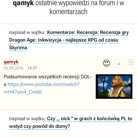
qamyk
ostatnie wypowiedzi na forum i w
komentarzach
napisał w wątku:
Komentarze: Recenzja: Recenzja gry
Dragon Age: Inkwizycja - najlepsze RPG od czasu
Skyrima
😍
qamyk
4
03.09.2016
13:37
Podsumowanie wszystkich recenzji GOL-
a
https://www.youtube.com/watch?
v=H47ow4_Cmk0
napisał w wątku:
Czy ,, nick '' w grach z końcówką PL to
wstyd czy powód do dumy?