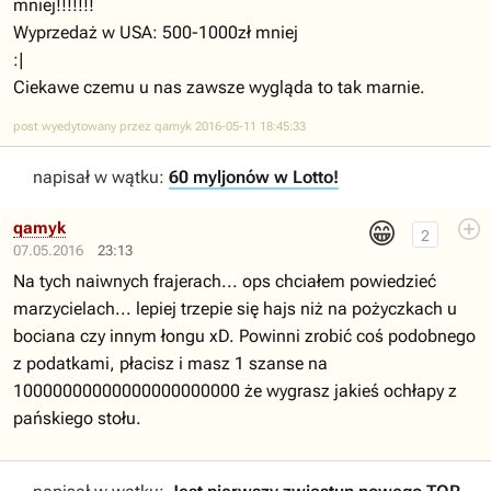
mniej!!!!!!!
Wyprzedaż w USA: 500-1000zł mniej
:|
Ciekawe czemu u nas zawsze wygląda to tak marnie.
post wyedytowany przez qamyk 2016-05-11 18:45:33
napisał w wątku:
60 myljonów w Lotto!
😁
qamyk
2
07.05.2016
23:13
Na tych naiwnych frajerach... ops chciałem powiedzieć
marzycielach... lepiej trzepie się hajs niż na pożyczkach u
bociana czy innym łongu xD. Powinni zrobić coś podobnego
z podatkami, płacisz i masz 1 szanse na
10000000000000000000000 że wygrasz jakieś ochłapy z
pańskiego stołu.