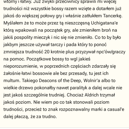
wtórny i łatwy. Już zwykli przeciwnicy sprawili mi więcej
trudności niż wszystkie bossy razem wzięte a dotarłem już
jakoś do większej połowy gry i właśnie zatłukłem Tancerkę.
Myślałem że to może przez tą nieszczęsną Uchigatana'e
którą wpakowali na początek gry, ale zmieniłem broń na
jakiś pospolity mieczyk i nic się nie zmieniło. Co to by było
jakbym jeszcze używał tarczy i pada który to ponoć
zmniejsza trudność 20 krotnie plus przyzywał npc'ów/graczy
na pomoc. Początkowe bossy to wgl jakieś
nieporozumienie, w poprzednich częściach zdarzały się
żałośnie łatwi bossowie ale bez przesady, tu jest ich
multum. Takiego Deacons of the Deep, Wolnir'a albo to
wielkie drzewo pokonałby nawet paralityk a dalej wcale nie
jest jakoś szczególnie trudniej. Chociaż Aldrich trzymał
jakoś poziom. Nie wiem po co tak stonowali poziom
trudności, przecież to znak rozpoznawalny marki a casual'e
dalej płaczą, że za trudno.