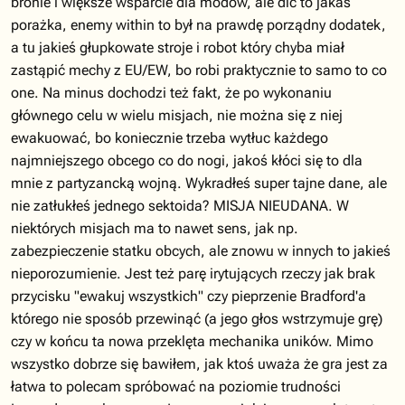
bronie i większe wsparcie dla modów, ale dlc to jakaś
porażka, enemy within to był na prawdę porządny dodatek,
a tu jakieś głupkowate stroje i robot który chyba miał
zastąpić mechy z EU/EW, bo robi praktycznie to samo to co
one. Na minus dochodzi też fakt, że po wykonaniu
głównego celu w wielu misjach, nie można się z niej
ewakuować, bo koniecznie trzeba wytłuc każdego
najmniejszego obcego co do nogi, jakoś kłóci się to dla
mnie z partyzancką wojną. Wykradłeś super tajne dane, ale
nie zatłukłeś jednego sektoida? MISJA NIEUDANA. W
niektórych misjach ma to nawet sens, jak np.
zabezpieczenie statku obcych, ale znowu w innych to jakieś
nieporozumienie. Jest też parę irytujących rzeczy jak brak
przycisku "ewakuj wszystkich" czy pieprzenie Bradford'a
którego nie sposób przewinąć (a jego głos wstrzymuje grę)
czy w końcu ta nowa przeklęta mechanika uników. Mimo
wszystko dobrze się bawiłem, jak ktoś uważa że gra jest za
łatwa to polecam spróbować na poziomie trudności