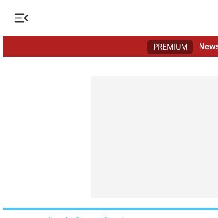

New
PREMIUM