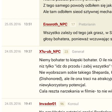
Z tego samego powody odbiłem się jak
Ale tam odbiłem sieod sztywnej mechani
Erasroth_NPC
25.05.2016
13:51
Pretorianin
17
Wszystko zależy od tego jak grasz, w S
głosy bohatera, ponieważ wczuwając s
X'lu-ub_NPC
24.05.2016
19:37
Generał
23
Niemy bohater to kiepski bohater. O ile 
niz tylko "idz do przodu i zabij wszystko
Nie wyobrazam sobie takiego Sheparda, H
(Dishonored), ale ile ona traci na atrakc
niewykorzystany potencjal.
Cala reszta narzekania w filmie- to nie w
Invader01
24.05.2016
19:41
Konsul
96