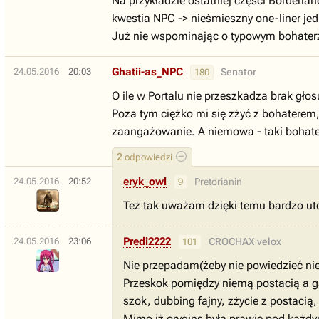
Na przykładzie ostatniej części Borderlan
kwestia NPC -> nieśmieszny one-liner jedn
Już nie wspominając o typowym bohaterze 
Ghatii-as_NPC
24.05.2016
20:03
Senator
180
O ile w Portalu nie przeszkadza brak gło
Poza tym ciężko mi się zżyć z bohaterem,
zaangażowanie. A niemowa - taki bohater 
2
odpowiedzi
eryk_owl
24.05.2016
20:52
Pretorianin
9
Też tak uważam dzięki temu bardzo uto
Predi2222
24.05.2016
23:06
CROCHAX velox
101
Nie przepadam(żeby nie powiedzieć nie
Przeskok pomiędzy niemą postacią a ga
szok, dubbing fajny, zżycie z postacią,
Mimo iż orygins była prawie pod każdy