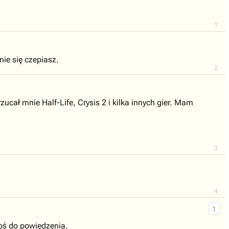
1
ie się czepiasz.
2
ucał mnie Half-Life, Crysis 2 i kilka innych gier. Mam
3
4
1
coś do powiedzenia.