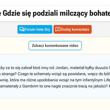
Gdzie się podziali milczący bohat


Forum Inne Gry
Dodaj komentarz
Zobacz komentowane video
kby za to się zabrał ktoś inny niż Jordan, materiał byłby duuuż
e is strange? Czego te schematy wciąż są powielane, wręcz do b
ię, która ma różne upodobania wciąż na tym infantylnym Life 
emateriały z Gambrim to one nagle znacznie tracą na jakości? 