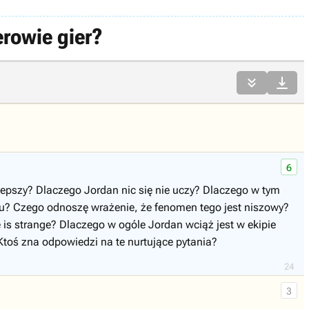
erowie gier?


6
o lepszy? Dlaczego Jordan nic się nie uczy? Dlaczego w tym
ólu? Czego odnoszę wrażenie, że fenomen tego jest niszowy?
is strange? Dlaczego w ogóle Jordan wciąż jest w ekipie
Ktoś zna odpowiedzi na te nurtujące pytania?
24
3