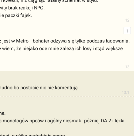
 kwestii, niż ciągnąć fatalny schemat w stylu:
ity brak reakcji NPC.
e paczki fajek.
12
1
eż jest w Metro - bohater odzywa się tylko podczas ładowania.
 wiem, że niejako ode mnie zależą ich losy i stąd większe
13
 nudno bo postacie nic nie komentują
13.1
ne.
o monologów npców i ogólny niesmak, później DA 2 i lekki
taci, dwójka nadrabiała sporo.