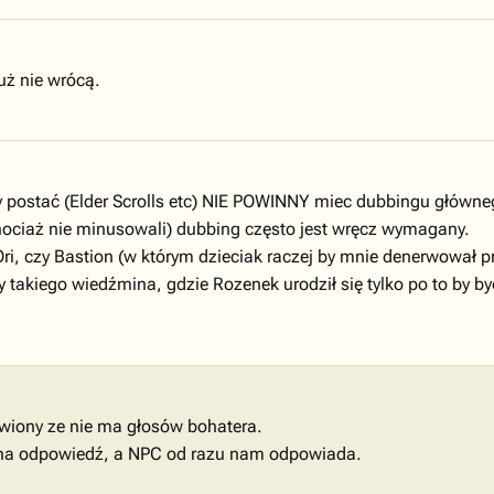
uż nie wrócą.
 postać (Elder Scrolls etc) NIE POWINNY miec dubbingu głównego 
hociaż nie minusowali) dubbing często jest wręcz wymagany.
ri, czy Bastion (w którym dzieciak raczej by mnie denerwował 
takiego wiedźmina, gdzie Rozenek urodził się tylko po to by b
iwiony ze nie ma głosów bohatera.
my na odpowiedź, a NPC od razu nam odpowiada.