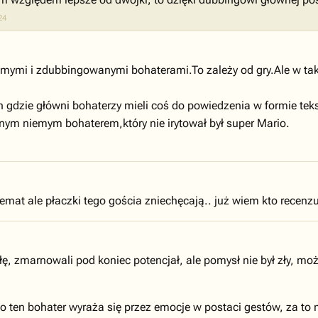
24
mymi i zdubbingowanymi bohaterami.To zależy od gry.Ale w taki
h gdzie główni bohaterzy mieli coś do powiedzenia w formie tek
lnym niemym bohaterem,który nie irytował był super Mario.
emat ale płaczki tego gościa zniechęcają.. już wiem kto recenzuje
, zmarnowali pod koniec potencjał, ale pomysł nie był zły, może
 ten bohater wyraża się przez emocje w postaci gestów, za to