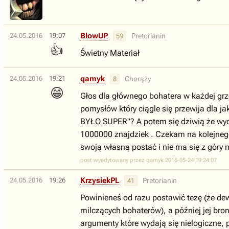
BlowUP
24.05.2016
19:07
Pretorianin
59
👍
Świetny Materiał
qamyk
24.05.2016
19:21
Chorąży
8
😁
Głos dla głównego bohatera w każdej grze
pomysłów który ciągle się przewija dla jak
BYŁO SUPER"? A potem się dziwią że wyc
1000000 znajdziek . Czekam na kolejnego
swoją własną postać i nie ma się z góry
post wyedytowany przez qamyk 2016-05-24 19:24:07
KrzysiekPL
24.05.2016
19:26
Pretorianin
41
Powinieneś od razu postawić tezę (że dew
milczących bohaterów), a później jej bro
argumenty które wydają się nielogiczne,