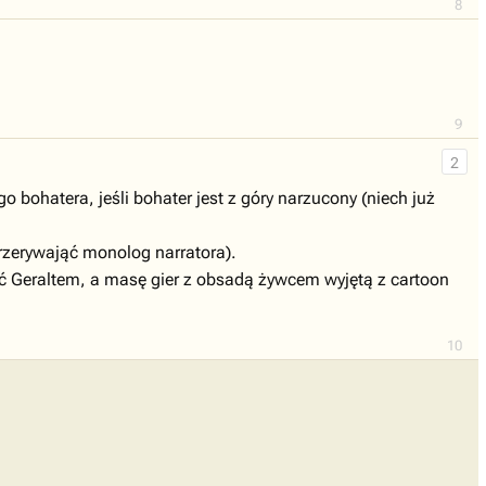
8
9
2
bohatera, jeśli bohater jest z góry narzucony (niech już
przerywająć monolog narratora).
yć Geraltem, a masę gier z obsadą żywcem wyjętą z cartoon
10