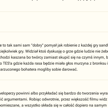
 to tak sami sam "dobry" pomysł jak robienie z każdej gry sand
iejkolwiek gry. Widział ktoś dyskusję o grze gdzie ludzie nie że
hodzi kaszana bo twórcy zamiast skupić się na czymś innym, b
 TES'a gdzie każda rasa będzie miała głos murzyna z bronksu i
 narzuconego bohatera mogliby sobie darować.
eloperzy powinni albo przykładać się bardzo do tworzenia wyra
nić argumentami. Robiąc odwrotnie, przez większość filmu widz 
 pomieszane, a wszystko składa się w całość dopiero na samym