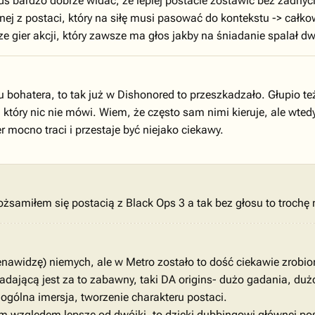
ds bardzo dobrze widać, że lepiej postacie zostawić bez żadnych
ej z postaci, który na siłę musi pasować do kontekstu -> całkow
gier akcji, który zawsze ma głos jakby na śniadanie spalał dwi
su bohatera, to tak już w Dishonored to przeszkadzało. Głupio t
 który nic nie mówi. Wiem, że często sam nimi kieruje, ale wtedy
mocno traci i przestaje być niejako ciekawy.
żsamiłem się postacią z Black Ops 3 a tak bez głosu to trochę
nawidzę) niemych, ale w Metro zostało to dość ciekawie zrobio
dającą jest za to zabawny, taki DA origins- dużo gadania, duż
 ogólna imersja, tworzenie charakteru postaci.
m względem lepsze od dwójki, to dzięki dubbingowi głównej pos