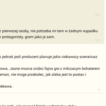
10.1
li z pierwszej osoby, nie potrzeba mi tam w żadnym wypadku
protagonisty, gram jako ja sam.
10.2
 jednak jesli producent planuje jakis ciekawszy scenariusz
slowa. Jasne mozna zrobic fajna gre z milczacym bohaterem
eman, nie moge przebolec, jak slaba jest to postac i
ciekawa.
11