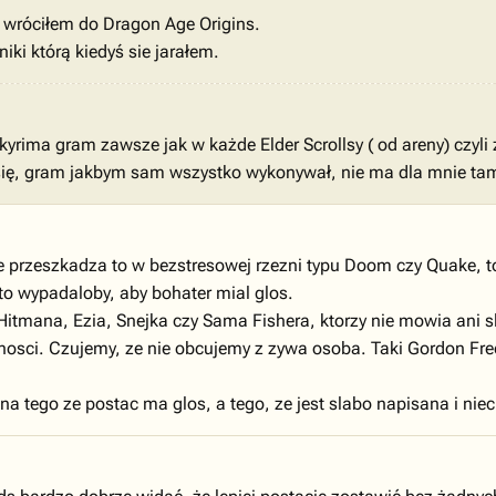
 wróciłem do Dragon Age Origins.
ki którą kiedyś sie jarałem.
kyrima gram zawsze jak w każde Elder Scrollsy ( od areny) czy
ię, gram jakbym sam wszystko wykonywał, nie ma dla mnie tam 
nie przeszkadza to w bezstresowej rzezni typu Doom czy Quake, to
" to wypadaloby, aby bohater mial glos.
itmana, Ezia, Snejka czy Sama Fishera, ktorzy nie mowia ani 
yjnosci. Czujemy, ze nie obcujemy z zywa osoba. Taki Gordon Fre
ina tego ze postac ma glos, a tego, ze jest slabo napisana i nie