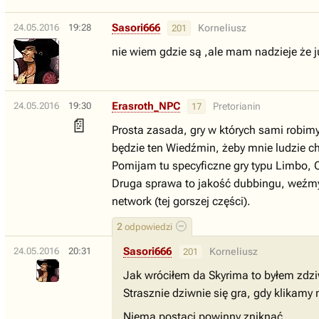
Sasori666
24.05.2016
19:28
Korneliusz
201
nie wiem gdzie są ,ale mam nadzieje że j
Erasroth_NPC
24.05.2016
19:30
Pretorianin
17
📄
Prosta zasada, gry w których sami robimy
będzie ten Wiedźmin, żeby mnie ludzie c
Pomijam tu specyficzne gry typu Limbo, O
Druga sprawa to jakość dubbingu, weźmy 
network (tej gorszej części).
2
odpowiedzi
Sasori666
24.05.2016
20:31
Korneliusz
201
Jak wróciłem da Skyrima to byłem zdz
Strasznie dziwnie się gra, gdy klika
Niema postaci powinny zniknąć.