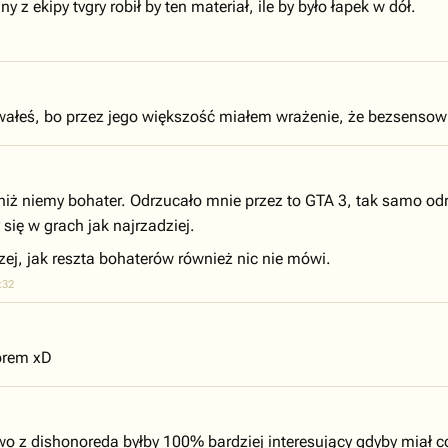
 z ekipy tvgry robił by ten materiał, ile by było łapek w dół.
owałeś, bo przez jego większość miałem wrażenie, że bezsensown
 niż niemy bohater. Odrzucało mnie przez to GTA 3, tak samo odrz
 się w grach jak najrzadziej.
zej, jak reszta bohaterów również nic nie mówi.
:32
torem xD
wo z dishonoreda byłby 100% bardziej interesujący gdyby miał 