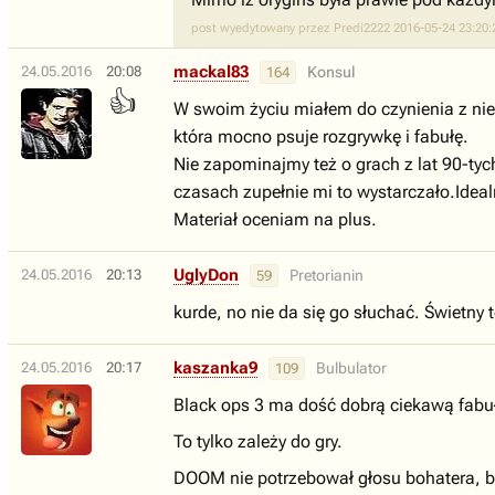
post wyedytowany przez Predi2222 2016-05-24 23:20:
mackal83
24.05.2016
20:08
Konsul
164
👍
W swoim życiu miałem do czynienia z nie
która mocno psuje rozgrywkę i fabułę.
Nie zapominajmy też o grach z lat 90-tyc
czasach zupełnie mi to wystarczało.Idea
Materiał oceniam na plus.
UglyDon
24.05.2016
20:13
Pretorianin
59
kurde, no nie da się go słuchać. Świetny t
kaszanka9
24.05.2016
20:17
Bulbulator
109
Black ops 3 ma dość dobrą ciekawą fabułę
To tylko zależy do gry.
DOOM nie potrzebował głosu bohatera, bo