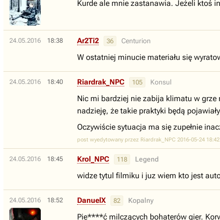
Kurde ale mnie zastanawia. Jeżeli ktoś inny
Ar2Ti2
24.05.2016
18:38
Centurion
36
W ostatniej minucie materiału się wyrat
Riardrak_NPC
24.05.2016
18:40
Konsul
105
Nic mi bardziej nie zabija klimatu w grze
nadzieję, że takie praktyki będą pojawiały
Oczywiście sytuacja ma się zupełnie inac
post wyedytowany przez Riardrak_NPC 2016-05-24 18:42
Krol_NPC
24.05.2016
18:45
Legend
118
widze tytul filmiku i juz wiem kto jest au
DanuelX
24.05.2016
18:52
Kopalny
82
Pie****ć milczących bohaterów gier. Kor