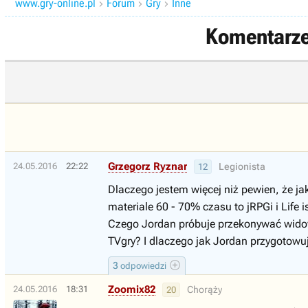
www.gry-online.pl
Forum
Gry
Inne



Komentarze 
Grzegorz Ryznar
24.05.2016
22:22
Legionista
12
Dlaczego jestem więcej niż pewien, że ja
materiale 60 - 70% czasu to jRPGi i Lif
Czego Jordan próbuje przekonywać widown
TVgry? I dlaczego jak Jordan przygotowuj
3
odpowiedzi
Zoomix82
24.05.2016
18:31
Chorąży
20