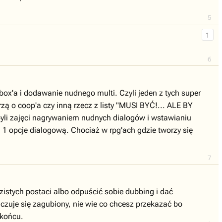
5
1
6
box'a i dodawanie nudnego multi. Czyli jeden z tych super
brzą o coop'a czy inną rzecz z listy "MUSI BYĆ!... ALE BY
yli zajęci nagrywaniem nudnych dialogów i wstawianiu
 1 opcje dialogową. Chociaż w rpg'ach gdzie tworzy się
7
zistych postaci albo odpuścić sobie dubbing i dać
czuje się zagubiony, nie wie co chcesz przekazać bo
 końcu.