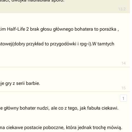
13.2
m Half-Life 2 brak głosu głównego bohatera to porażka ,
stowej(dobry przykład to przygodówki i rpg-i).W tamtych
14
 gry z serii barbie.
15
1
 główny bohater nudzi, ale co z tego, jak fabuła ciekawi.
 ma ciekawe postacie poboczne, która jednak trochę mówią.