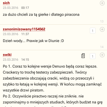
sich
23.03.2016
00:17
za dużo chcieli za tą gierke i dlatego piracona
13
zanonimizowany1154562
1
23.03.2016
11:37
Dzień wody... Prawie jak w Diunie :D
14
📄
swiki
1
23.03.2016
14:15
Po 1. Coraz to kolejne wersje Denuvo będą coraz lepsze.
Crackerzy to trochę testerzy zabezpieczeń. Twórcy
zabezbieczenia obczajają cracki, widzą co przeoczyli i
szybko to łatają w kolejnej wersji. W końcu mogą zamknąć
wszystkie drzwi piratom.
Po 2. Oczywiście piractwo raczej nie zniknie. nie
zapominajmy o mniejszych studiach, których budżet na grę