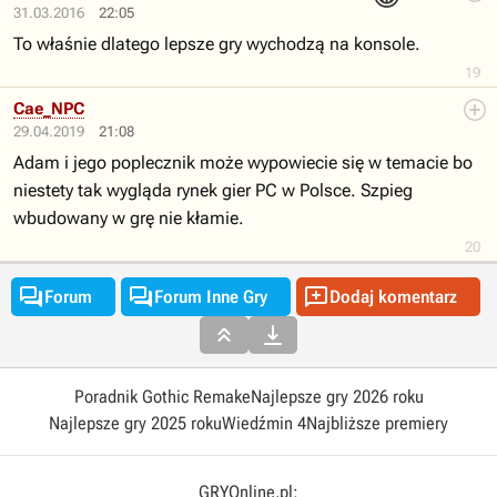
31.03.2016
22:05
To właśnie dlatego lepsze gry wychodzą na konsole.
19
Cae_NPC
29.04.2019
21:08
Adam i jego poplecznik może wypowiecie się w temacie bo
niestety tak wygląda rynek gier PC w Polsce. Szpieg
wbudowany w grę nie kłamie.
20



Forum
Forum Inne Gry
Dodaj komentarz


Poradnik Gothic Remake
Najlepsze gry 2026 roku
Najlepsze gry 2025 roku
Wiedźmin 4
Najbliższe premiery
GRYOnline.pl: