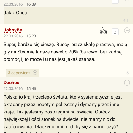
1
22.03.2016
16:39
Jak z Onetu.
4.1
👍
JohnyBe
2
22.03.2016
15:23
Super, bardzo się cieszę. Ruscy, przez skalę piractwa, mają
gry na Steamie tańsze nawet o 70% (bazowo, bez żadnej
promocji) to może i u nas jest jakaś szansa.
3
odpowiedzi
5
Duchos
22.03.2016
15:46
Polska to kraj trzeciego świata, który systematycznie jest
okradany przez nepotym polityczny i dymany przez inne
kraje. Tak jesteśmy postrzegani na świecie. Oprócz
największej ilości stonek na świecie, nie mamy nic do
zaoferowania. Dlaczego inni mieli by się z nami liczyć?