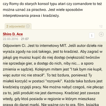
czy Romy do starych konsol typu atari czy comandore to też
można uznać za piractwo. Jest wiele sposobów
interpretowania prawa i kradzieży.
2
odpowiedzi
12
Shiro D. Ace
1
22.03.2016
21:07
Odpowiem Ci. Jest to internetowy MIT. Jeśli autor dzieła nie
wyraża zgody na coś takiego, jest to kradzież. Aby zagrać w
jakąś grę musisz kupić do niej dostęp (większość twórców
nie sprzedaje gier, a dostęp do nich, niby nic... a sporo
zmienia w sądzie). Kolejnym mitem jest "I tak bym nie kupił,
więc autor nic nie stracił". To też bzdura, ponieważ Ty
miałeś korzyść w postaci "rozrywki". Każda taka bzdura jest
kradzieżą czyjejś pracy. Nie można nabyć czegoś, nie płacąc
za to, jeśli produkt nie jest darmowy. Kradzież jest zawsze
wtedy, gdy ktoś posiada w regionie w którym mieszkasz
prawa do danej marki. Nie ważne czy to gra, film, książka