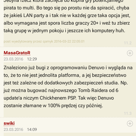
Jedyna rzecz która zachęca do kupna gry potencjalnego
pirata to multi. Bo tego się po prostu nie da spiracić, chyba
że jakieś LAN party a i tak nie w każdej grze taka opcja jest,
albo wymagana jest spora liczba graczy 20+ i weź tu zbierz
taką grupę w jednym pokoju i jeszcze ich komputery huh.
post wyedytowany przez qamyk 2016-03-22 22:05:01
11.2
MasaGratoR
23.03.2016
12:29
Znaleziono już bugi z oprogramowaniu Denuvo i wygląda na
to, że to nie jest jednolita platforma, a jej bezpieczeństwo
jest też zależne od dodatkowych zabezpieczeń studia. Np.
już można bugować najnowszego Tomb Raidera od 6
update'a niczym Chickhenem PSP. Tak więc Denuvo
zostanie złamane w 100% prędzej czy później.
11.3
swiki
23.03.2016
14:09