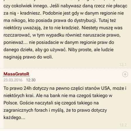
czy cokolwiek innego. Jeśli nabywasz daną rzecz nie płacąc
za nią - kradniesz. Podobnie jest gdy w danym regionie nie
ma nikogo, kto posiada prawa do dystrybucji. Tutaj też
niektórzy uważają, że to nie kradzież. Niestety muszę was
rozczarować, w tym wypadku również naruszacie prawo,
ponieważ... nie posiadacie w danym regionie praw do
danego dzieła, aby go używać. Niby proste, ale ludzie
naginają prawo do woli.
12.1
MasaGratoR
23.03.2016
12:30
To prawo 24h dotyczy na pewno części stanów USA, może i
niektórych krai. Ale na bank nie ma czegoś takiego w
Polsce. Goście naczytali się czegoś takiego na
zagranicznych forach i myślą, że to prawo dotyczy
każdego...
12.2