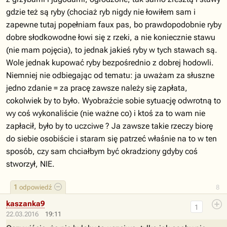
gdzie też są ryby (chociaż ryb nigdy nie łowiłem sam i
zapewne tutaj popełniam faux pas, bo prawdopodobnie ryby
dobre słodkowodne łowi się z rzeki, a nie koniecznie stawu
(nie mam pojęcia), to jednak jakieś ryby w tych stawach są.
Wole jednak kupować ryby bezpośrednio z dobrej hodowli.
Niemniej nie odbiegając od tematu: ja uważam za słuszne
jedno zdanie = za pracę zawsze należy się zapłata,
cokolwiek by to było. Wyobraźcie sobie sytuację odwrotną to
wy coś wykonaliście (nie ważne co) i ktoś za to wam nie
zapłacił, było by to uczciwe ? Ja zawsze takie rzeczy biorę
do siebie osobiście i staram się patrzeć właśnie na to w ten
sposób, czy sam chciałbym być okradziony gdyby coś
stworzył, NIE.
1
odpowiedź
8
kaszanka9
1
22.03.2016
19:11