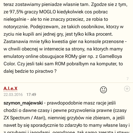
teraz zostawiamy pieniadze wlasnie tam. Zgodze sie z tym,
ze 97,5% graczy MOGLO kiedykolwiek cos pobrac
nielegalnie - ale to nie znaczy przeciez, ze robia to
notorycznie. Podejrzewam, ze takich osobnikow, ktorzy w
zyciu nie kupili ani jednej gry, jest tylko kilka procent.
Zastanawia mnie tylko kwestia gier na konsole przenosne -
w chwili obecnej w internecie sa strony, na ktorych mamy
emulatory online obsugujace ROMy gier np. z GameBoya
Color. Czy jesli taki sam ROM pobralbym na komputer, to
dalej bedzie to piractwo ?
7
😐
A.l.e.X
22.03.2016
17:49
szymon_majewski
- prawdopodobnie masz racje jeśli
chodzi o dawne czasy i pewne przyzwolenia prawne (czasy
ZX Spectrum / Atari), niemniej grzybów nie zbieram, a jeśli
nawet by się sporadycznie to zdarzyło to mamy własne lasy i
z grzybami i jagodami, ogrodzone, tak samo zresztą i stawy