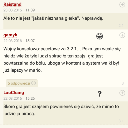
Raistand
23.03.2016
11:39
Ale to nie jest "jakaś nieznana gierka". Naprawdę.
2.1
😁
qamyk
22.03.2016
15:07
Wojny konsolowo-pecetowe za 3 2 1... Poza tym wcale się
nie dziwie że tyle ludzi spiraciło ten szajs, gra jest
powtarzalna do bólu, uboga w kontent a system walki był
już lepszy w mario.
5
odpowiedzi
3
❓
LauChang
22.03.2016
15:26
Skoro gra jest szajsem powinieneś się dziwić, że mimo to
ludzie ja piracą.
3.1