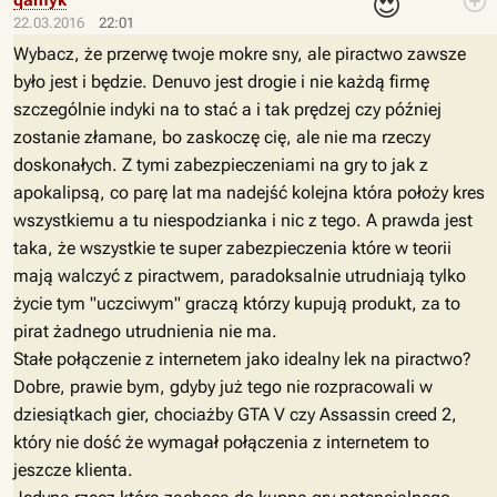
😍
qamyk
22.03.2016
22:01
Wybacz, że przerwę twoje mokre sny, ale piractwo zawsze
było jest i będzie. Denuvo jest drogie i nie każdą firmę
szczególnie indyki na to stać a i tak prędzej czy później
zostanie złamane, bo zaskoczę cię, ale nie ma rzeczy
doskonałych. Z tymi zabezpieczeniami na gry to jak z
apokalipsą, co parę lat ma nadejść kolejna która położy kres
wszystkiemu a tu niespodzianka i nic z tego. A prawda jest
taka, że wszystkie te super zabezpieczenia które w teorii
mają walczyć z piractwem, paradoksalnie utrudniają tylko
życie tym "uczciwym" graczą którzy kupują produkt, za to
pirat żadnego utrudnienia nie ma.
Stałe połączenie z internetem jako idealny lek na piractwo?
Dobre, prawie bym, gdyby już tego nie rozpracowali w
dziesiątkach gier, chociażby GTA V czy Assassin creed 2,
który nie dość że wymagał połączenia z internetem to
jeszcze klienta.