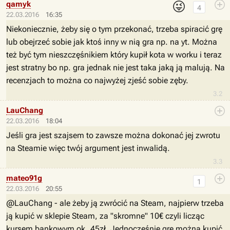
😜
qamyk
4
22.03.2016
16:35
Niekoniecznie, żeby się o tym przekonać, trzeba spiracić grę
lub obejrzeć sobie jak ktoś inny w nią gra np. na yt. Można
też być tym nieszczęśnikiem który kupił kota w worku i teraz
jest stratny bo np. gra jednak nie jest taka jaką ją malują. Na
recenzjach to można co najwyżej zjeść sobie zęby.
3.2
LauChang
22.03.2016
18:04
Jeśli gra jest szajsem to zawsze można dokonać jej zwrotu
na Steamie więc twój argument jest inwalidą.
3.3
mateo91g
1
22.03.2016
20:55
@LauChang - ale żeby ją zwrócić na Steam, najpierw trzeba
ją kupić w sklepie Steam, za "skromne" 10€ czyli licząc
kursem bankowym ok. 45zł. Jednocześnie grę można kupić