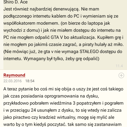
Shiro D. Ace
Jest również najbardziej denerwującą. Nie mam
podłączonego internetu kablem do PC i wymieniam się ze
współlokatorem modemem. (on bierze do laptopa jak
wychodzi z domu) i jak nie miałem dostępu do internetu na
PC nie mogłem odpalić GTA V bo aktualizacja. Kupiłem grę i
nie mogłem po jakimś czasie zagrać, a piraty hulały aż miło.
(Nie mówiąc już, że gta v nie wymaga STAŁEGO dostępu do
internetu. Wymagany był tylko, żeby grę odpalić)
11.4
Raymound
22.03.2016
18:54
A teraz pytanie bo coś mi się obija o uszy że jest coś takiego
jak czas posiadania oprogramowania na dysku,
przykładowo pobrałem wiedźmina 3 popatrzyłem i pograłem
i w przeciągu 24 usunąłem z dysku, to się wtedy nie zalicza
jako piractwo czy kradzież wirtualny, mogę się mylić ale
warto by o tym kiedyś poczytać. tak samo się zastanawiam