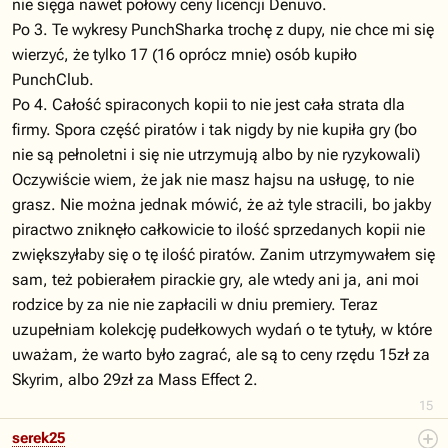
nie sięga nawet połowy ceny licencji Denuvo.
Po 3. Te wykresy PunchSharka trochę z dupy, nie chce mi się
wierzyć, że tylko 17 (16 oprócz mnie) osób kupiło
PunchClub.
Po 4. Całość spiraconych kopii to nie jest cała strata dla
firmy. Spora część piratów i tak nigdy by nie kupiła gry (bo
nie są pełnoletni i się nie utrzymują albo by nie ryzykowali)
Oczywiście wiem, że jak nie masz hajsu na usługę, to nie
grasz. Nie można jednak mówić, że aż tyle stracili, bo jakby
piractwo zniknęło całkowicie to ilość sprzedanych kopii nie
zwiększyłaby się o tę ilość piratów. Zanim utrzymywałem się
sam, też pobierałem pirackie gry, ale wtedy ani ja, ani moi
rodzice by za nie nie zapłacili w dniu premiery. Teraz
uzupełniam kolekcję pudełkowych wydań o te tytuły, w które
uważam, że warto było zagrać, ale są to ceny rzędu 15zł za
Skyrim, albo 29zł za Mass Effect 2.
15
serek25