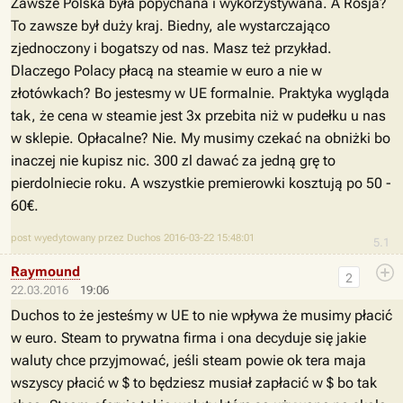
Zawsze Polska była popychana i wykorzystywana. A Rosja?
To zawsze był duży kraj. Biedny, ale wystarczająco
zjednoczony i bogatszy od nas. Masz też przykład.
Dlaczego Polacy płacą na steamie w euro a nie w
złotówkach? Bo jestesmy w UE formalnie. Praktyka wygląda
tak, że cena w steamie jest 3x przebita niż w pudełku u nas
w sklepie. Opłacalne? Nie. My musimy czekać na obniżki bo
inaczej nie kupisz nic. 300 zl dawać za jedną grę to
pierdolniecie roku. A wszystkie premierowki kosztują po 50 -
60€.
post wyedytowany przez Duchos 2016-03-22 15:48:01
5.1
Raymound
2
22.03.2016
19:06
Duchos to że jesteśmy w UE to nie wpływa że musimy płacić
w euro. Steam to prywatna firma i ona decyduje się jakie
waluty chce przyjmować, jeśli steam powie ok tera maja
wszyscy płacić w $ to będziesz musiał zapłacić w $ bo tak