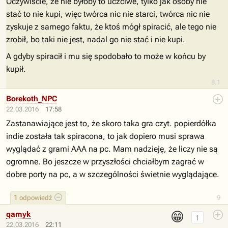
Oczywiście, że nie byłoby to uczciwe, tylko jak osoby nie
stać to nie kupi, więc twórca nic nie starci, twórca nic nie
zyskuje z samego faktu, że ktoś mógł spiracić, ale tego nie
zrobił, bo taki nie jest, nadal go nie stać i nie kupi.
A gdyby spiracił i mu się spodobało to może w końcu by
kupił.
8.1
Borekoth_NPC
22.03.2016
17:58
Zastanawiające jest to, że skoro taka gra czyt. popierdółka
indie została tak spiracona, to jak dopiero musi sprawa
wyglądać z grami AAA na pc. Mam nadzieję, że liczy nie są
ogromne. Bo jeszcze w przyszłości chciałbym zagrać w
dobre porty na pc, a w szczególności świetnie wyglądające.
1
odpowiedź
9
😁
qamyk
1
22.03.2016
22:11