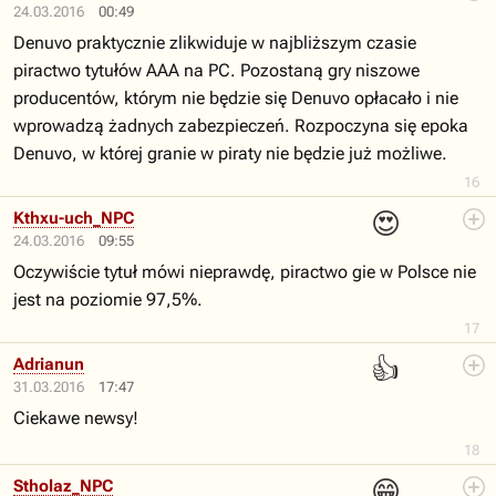
24.03.2016
00:49
Denuvo praktycznie zlikwiduje w najbliższym czasie
piractwo tytułów AAA na PC. Pozostaną gry niszowe
producentów, którym nie będzie się Denuvo opłacało i nie
wprowadzą żadnych zabezpieczeń. Rozpoczyna się epoka
Denuvo, w której granie w piraty nie będzie już możliwe.
16
😍
Kthxu-uch_NPC
24.03.2016
09:55
Oczywiście tytuł mówi nieprawdę, piractwo gie w Polsce nie
jest na poziomie 97,5%.
17
👍
Adrianun
31.03.2016
17:47
Ciekawe newsy!
18
😁
Stholaz_NPC