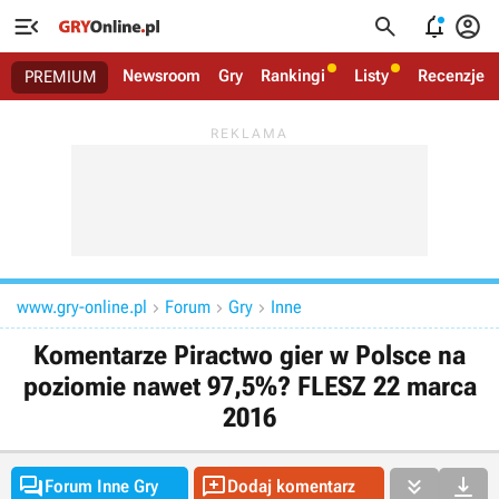




Newsroom
Gry
Rankingi
Listy
Recenzje
PREMIUM
www.gry-online.pl
Forum
Gry
Inne



Komentarze Piractwo gier w Polsce na
poziomie nawet 97,5%? FLESZ 22 marca
2016




Forum Inne Gry
Dodaj komentarz