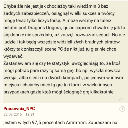
Chyba źle nie jest jak chociażby taki wiedźmin 3 bez
żadnych zabezpieczeń, osiągnął wielki sukces a twórcy
mogę teraz tylko liczyć forsę. A może weźmy na talerz
ostatni port Dragons Dogma, gdzie capcom chwali się jak to
się dobrze nie sprzedało, aż zaczęli rozważać sequel. No ale
ludzie i tak będą wszędzie widzieli złych brudnych piratów
którzy tak zniszczyli scene PC że nikt już tu gier nie chce
wydawać.
Zastanawiam się czy te statystyki uwzględniają to, że ktoś
mógł pobrać pare razy tą samą grę, bo np. wyszła nowsza
wersja, albo siedzi na dwóch kompach, po jednym w innym
miejscu i chciałby mieć tą gre tu i tam i w wielu innych
przypadkach gdzie ktoś mógł ściągnąć grę kilkakrotnie.
9.1
Pracownix_NPC
22.03.2016
18:31
jestem w tych 97,5 procentach Arrrrrrrrrrrr. Zapraszam na