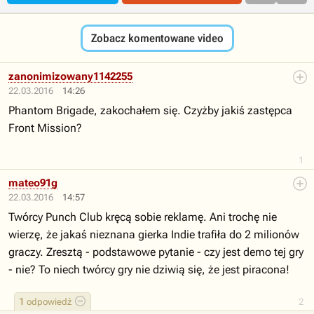
Zobacz komentowane video
zanonimizowany1142255
22.03.2016
14:26
Phantom Brigade, zakochałem się. Czyżby jakiś zastępca
Front Mission?
1
mateo91g
22.03.2016
14:57
Twórcy Punch Club kręcą sobie reklamę. Ani trochę nie
wierzę, że jakaś nieznana gierka Indie trafiła do 2 milionów
graczy. Zresztą - podstawowe pytanie - czy jest demo tej gry
- nie? To niech twórcy gry nie dziwią się, że jest piracona!
1
odpowiedź
2