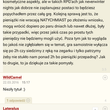
kosmetyczne aspekty, ale w takich RPG'ach jak neverwinter
nights jak dobrze nie zaplanujesz postaci to będziesz
popychadłem przez całą grę. Kolejną sprawą jest to, że
pieniążki nie wracają NATYCHMIAST po złożeniu wniosku,
mogą wrócić dopiero po paru dniach lub nawet dłużej, były
takie przypadki, więc przez jakiś czas po prostu tych
pieniędzy nie będziemy mogli użyć. Poza tym jak to wygląda
bo jakoś nie zgłębiałem się w temat, gra samoistnie wyłącza
się po 2h czy siedzimy z ręką na zegarku i tylko patrzymy
żeby nie stukło nam ponad 2h bo pieniążki przepadną? Jak
to drugie, to ja dziękuje za takie pomysły.
3.5
WildCamel
22.03.2016
15:17
Niezły tytuł :)
1
odpowiedź
4
Lateralus