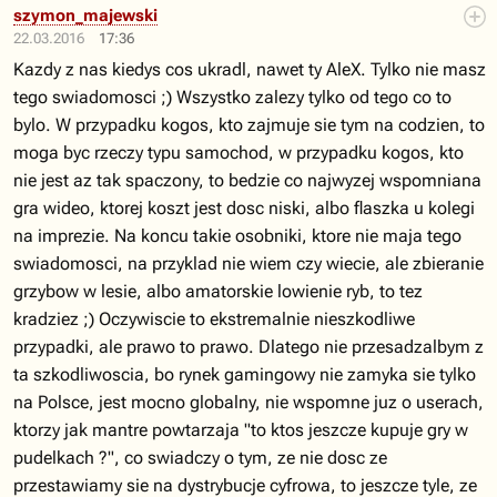
szymon_majewski
22.03.2016
17:36
Kazdy z nas kiedys cos ukradl, nawet ty AleX. Tylko nie masz
tego swiadomosci ;) Wszystko zalezy tylko od tego co to
bylo. W przypadku kogos, kto zajmuje sie tym na codzien, to
moga byc rzeczy typu samochod, w przypadku kogos, kto
nie jest az tak spaczony, to bedzie co najwyzej wspomniana
gra wideo, ktorej koszt jest dosc niski, albo flaszka u kolegi
na imprezie. Na koncu takie osobniki, ktore nie maja tego
swiadomosci, na przyklad nie wiem czy wiecie, ale zbieranie
grzybow w lesie, albo amatorskie lowienie ryb, to tez
kradziez ;) Oczywiscie to ekstremalnie nieszkodliwe
przypadki, ale prawo to prawo. Dlatego nie przesadzalbym z
ta szkodliwoscia, bo rynek gamingowy nie zamyka sie tylko
na Polsce, jest mocno globalny, nie wspomne juz o userach,
ktorzy jak mantre powtarzaja "to ktos jeszcze kupuje gry w
pudelkach ?", co swiadczy o tym, ze nie dosc ze
przestawiamy sie na dystrybucje cyfrowa, to jeszcze tyle, ze