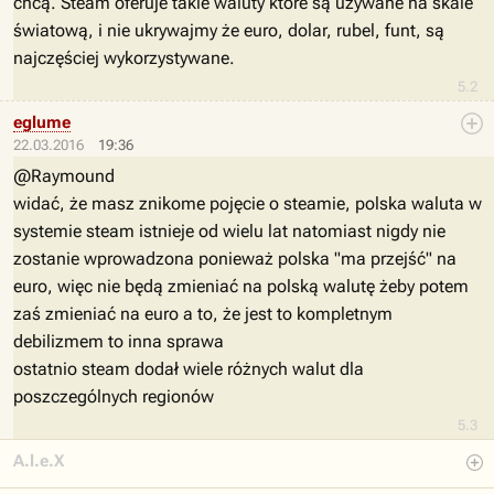
chcą. Steam oferuje takie waluty które są używane na skale
światową, i nie ukrywajmy że euro, dolar, rubel, funt, są
najczęściej wykorzystywane.
5.2
eglume
22.03.2016
19:36
@Raymound
widać, że masz znikome pojęcie o steamie, polska waluta w
systemie steam istnieje od wielu lat natomiast nigdy nie
zostanie wprowadzona ponieważ polska "ma przejść" na
euro, więc nie będą zmieniać na polską walutę żeby potem
zaś zmieniać na euro a to, że jest to kompletnym
debilizmem to inna sprawa
ostatnio steam dodał wiele różnych walut dla
poszczególnych regionów
5.3
A.l.e.X