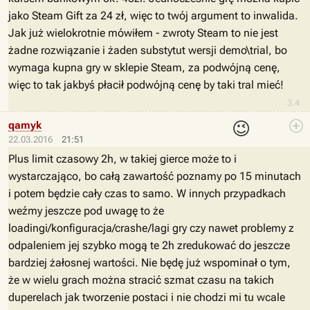
jako Steam Gift za 24 zł, więc to twój argument to inwalida.
Jak już wielokrotnie mówiłem - zwroty Steam to nie jest
żadne rozwiązanie i żaden substytut wersji demo\trial, bo
wymaga kupna gry w sklepie Steam, za podwójną cenę,
więc to tak jakbyś płacił podwójną cenę by taki tral mieć!
3.4
😉
qamyk
22.03.2016
21:51
Plus limit czasowy 2h, w takiej gierce może to i
wystarczająco, bo całą zawartość poznamy po 15 minutach
i potem będzie cały czas to samo. W innych przypadkach
weźmy jeszcze pod uwagę to że
loadingi/konfiguracja/crashe/lagi gry czy nawet problemy z
odpaleniem jej szybko mogą te 2h zredukować do jeszcze
bardziej żałosnej wartości. Nie będę już wspominał o tym,
że w wielu grach można stracić szmat czasu na takich
duperelach jak tworzenie postaci i nie chodzi mi tu wcale