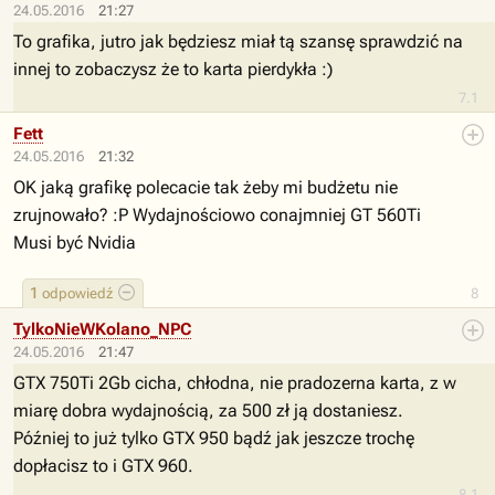
24.05.2016
21:27
To grafika, jutro jak będziesz miał tą szansę sprawdzić na
innej to zobaczysz że to karta pierdykła :)
7.1
Fett
24.05.2016
21:32
OK jaką grafikę polecacie tak żeby mi budżetu nie
zrujnowało? :P Wydajnościowo conajmniej GT 560Ti
Musi być Nvidia
1
odpowiedź
8
TylkoNieWKolano_NPC
24.05.2016
21:47
GTX 750Ti 2Gb cicha, chłodna, nie pradozerna karta, z w
miarę dobra wydajnością, za 500 zł ją dostaniesz.
Później to już tylko GTX 950 bądź jak jeszcze trochę
dopłacisz to i GTX 960.
8.1