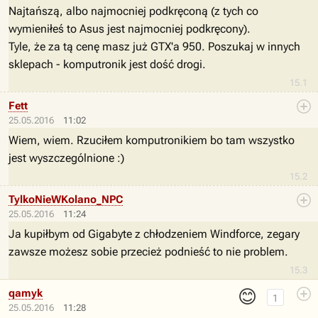
Najtańszą, albo najmocniej podkręconą (z tych co
wymieniłeś to Asus jest najmocniej podkręcony).
Tyle, że za tą cenę masz już GTX'a 950. Poszukaj w innych
sklepach - komputronik jest dość drogi.
15.1
Fett
25.05.2016
11:02
Wiem, wiem. Rzuciłem komputronikiem bo tam wszystko
jest wyszczególnione :)
15.2
TylkoNieWKolano_NPC
25.05.2016
11:24
Ja kupiłbym od Gigabyte z chłodzeniem Windforce, zegary
zawsze możesz sobie przecież podnieść to nie problem.
15.3
😊
qamyk
1
25.05.2016
11:28