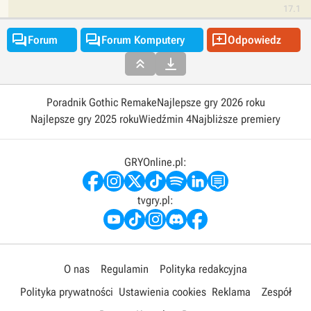
17.1



Forum
Forum Komputery
Odpowiedz


Poradnik Gothic Remake
Najlepsze gry 2026 roku
Najlepsze gry 2025 roku
Wiedźmin 4
Najbliższe premiery
GRYOnline.pl:
tvgry.pl:
O nas
Regulamin
Polityka redakcyjna
Polityka prywatności
Ustawienia cookies
Reklama
Zespół