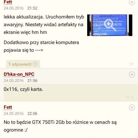
Fett
24.05.2016
21:52
lekka aktualizacja. Uruchomiłem tryb
awaryjny. Niestety widać artefakty na
ekranie więc hm hm
Dodatkowo przy starcie komputera
pojawia się to --->
1
odpowiedź
11
D'hka-on_NPC
24.05.2016
21:56
0x116, czyli karta.
11.1
Fett
24.05.2016
22:06
No to będzie GTX 750Ti 2Gb bo różnice w cenach są
ogromne :/