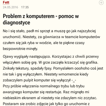
Fett
24.05.2016
17:35
Problem z komputerem - pomoc w
diagnostyce
No i się stało, padł mi sprzęt a muszę go jak najszybciej
uruchomić. Niestety, za gówniarza w teamcie komputerów
czułem się jak ryba w wodzie, ale te piękne czasy
bezpowrotnie minęły.
Ojawy wygląały następująco. Korzystajac z chwili przerwy
włączyłem sobię grę. W grze zaczęła krzaczyć się grafika.
Znikały tekstury, spadały fpsy. Pomyslałem ooohoho coś jest
nie tak i grę wyłączyłem. Niestety wmomencie kiedy
zobaczylem pulpit komputer się wyłączył -_-
Przy próbie włączenia normalnego trybu lub trybu
awaryjnego komputer się restartuje. Raz mignęło mi
niebieskim ekranem al niestety nie zdazylem nic zczytac.
Postaram sie zrobic zdjęcie jak tylko go uruchomie z