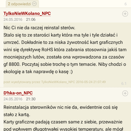
2
odpowiedzi
6
TylkoNieWKolano_NPC
24.05.2016
21:06
Nic Ci nie da raczej reinstal sterów.
Stalo się to ze starości karty która ma tyle i tyle działać i
umrzeć. Dokładnie to za niska żywotność kart graficznych
wini się dyrektywę RoHS która zabrania stosownia jakiś tam
mocniejszych lutów, została ona wprowadzona za czasów
gf 8800. Poczytaj sobie trochę o tym temacie. Niby chodzi o
ekologię a tak naprawdę o kasę :)
post wyedytowany przez TylkoNieWKolano_NPC 2016-05-24 21:07:49
6.1
D'hka-on_NPC
24.05.2016
21:30
Reinstalacja sterowników nic nie da, ewidentnie coś się
stało z kartą.
Karty graficzne padają czasem same z siebie, przeważnie
pod wpływem długotrwałej wysokiej temperatury, ale mógł