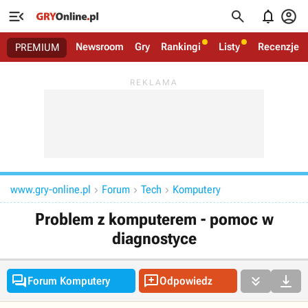




Newsroom
Gry
Rankingi
Listy
Recenzje
PREMIUM
www.gry-online.pl
Forum
Tech
Komputery



Problem z komputerem - pomoc w
diagnostyce




Forum Komputery
Odpowiedz