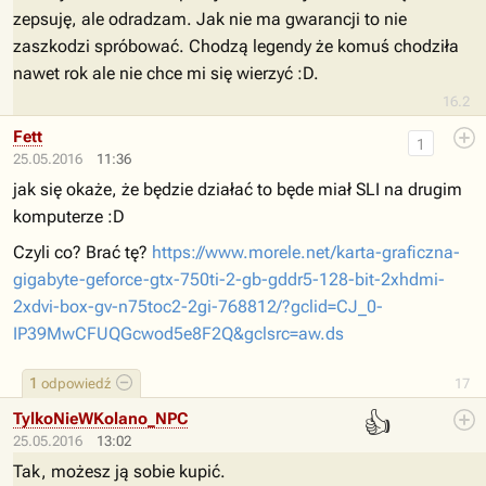
zepsuję, ale odradzam. Jak nie ma gwarancji to nie
zaszkodzi spróbować. Chodzą legendy że komuś chodziła
nawet rok ale nie chce mi się wierzyć :D.
16.2
Fett
1
25.05.2016
11:36
jak się okaże, że będzie działać to będe miał SLI na drugim
komputerze :D
Czyli co? Brać tę?
https://www.morele.net/karta-graficzna-
gigabyte-geforce-gtx-750ti-2-gb-gddr5-128-bit-2xhdmi-
2xdvi-box-gv-n75toc2-2gi-768812/?gclid=CJ_0-
IP39MwCFUQGcwod5e8F2Q&gclsrc=aw.ds
1
odpowiedź
17
👍
TylkoNieWKolano_NPC
25.05.2016
13:02
Tak, możesz ją sobie kupić.