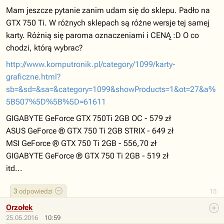
Mam jeszcze pytanie zanim udam się do sklepu. Padło na
GTX 750 Ti. W różnych sklepach są różne wersje tej samej
karty. Różnią się paroma oznaczeniami i CENĄ :D O co
chodzi, którą wybrac?
http://www.komputronik.pl/category/1099/karty-
graficzne.html?
sb=&sd=&sa=&category=1099&showProducts=1&ot=27&a%
5B507%5D%5B%5D=61611
GIGABYTE GeForce GTX 750Ti 2GB OC - 579 zł
ASUS GeForce ® GTX 750 Ti 2GB STRIX - 649 zł
MSI GeForce ® GTX 750 Ti 2GB - 556,70 zł
GIGABYTE GeForce ® GTX 750 Ti 2GB - 519 zł
itd...
3
odpowiedzi
15
Orzołek
25.05.2016
10:59