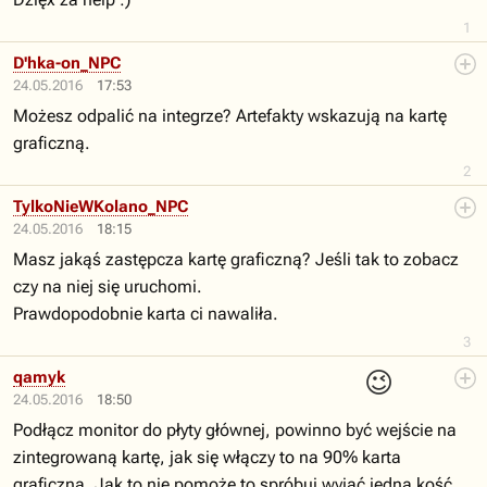
1
D'hka-on_NPC
24.05.2016
17:53
Możesz odpalić na integrze? Artefakty wskazują na kartę
graficzną.
2
TylkoNieWKolano_NPC
24.05.2016
18:15
Masz jakąś zastępcza kartę graficzną? Jeśli tak to zobacz
czy na niej się uruchomi.
Prawdopodobnie karta ci nawaliła.
3
😉
qamyk
24.05.2016
18:50
Podłącz monitor do płyty głównej, powinno być wejście na
zintegrowaną kartę, jak się włączy to na 90% karta
graficzna. Jak to nie pomoże to spróbuj wyjąć jedną kość