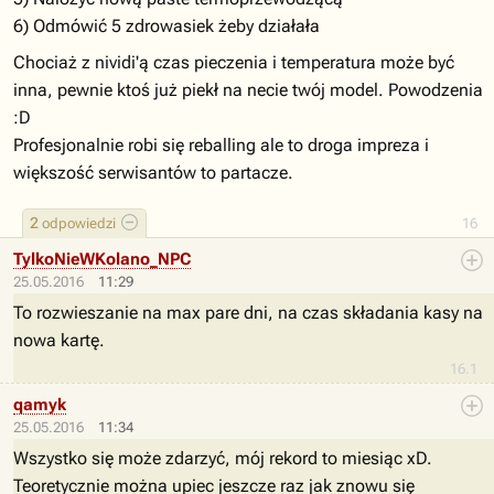
6) Odmówić 5 zdrowasiek żeby działała
Chociaż z nividi'ą czas pieczenia i temperatura może być
inna, pewnie ktoś już piekł na necie twój model. Powodzenia
:D
Profesjonalnie robi się reballing ale to droga impreza i
większość serwisantów to partacze.
2
odpowiedzi
16
TylkoNieWKolano_NPC
25.05.2016
11:29
To rozwieszanie na max pare dni, na czas składania kasy na
nowa kartę.
16.1
qamyk
25.05.2016
11:34
Wszystko się może zdarzyć, mój rekord to miesiąc xD.
Teoretycznie można upiec jeszcze raz jak znowu się