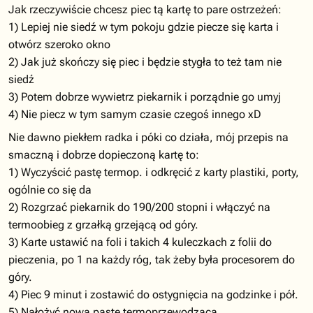
Jak rzeczywiście chcesz piec tą kartę to pare ostrzeżeń:
1) Lepiej nie siedź w tym pokoju gdzie piecze się karta i
otwórz szeroko okno
2) Jak już skończy się piec i będzie stygła to też tam nie
siedź
3) Potem dobrze wywietrz piekarnik i porządnie go umyj
4) Nie piecz w tym samym czasie czegoś innego xD
Nie dawno piekłem radka i póki co działa, mój przepis na
smaczną i dobrze dopieczoną kartę to:
1) Wyczyścić pastę termop. i odkręcić z karty plastiki, porty,
ogólnie co się da
2) Rozgrzać piekarnik do 190/200 stopni i włączyć na
termoobieg z grzałką grzejącą od góry.
3) Karte ustawić na foli i takich 4 kuleczkach z folii do
pieczenia, po 1 na każdy róg, tak żeby była procesorem do
góry.
4) Piec 9 minut i zostawić do ostygnięcia na godzinke i pół.
5) Nałożyć nową paste termoprzewodzącą