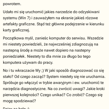
powrotem.
Udało mi się uruchomić jakies narzedzie do odzyskiwani
systemu (Win 7) i zauważyłem na ekranie jakieś rózowe
artefakty graficzne. Stąd też główne podejrzenie w kierunku
karty graficznej.
Początkowa myśl, zanieśc komputer do serwisu. Wszedzie
mi niestety powiedzieli, że najwcześniej zdiagnozują na
nastepną środę a może nawet dopiero na nastepny
poniedziałek. Niestety to dla mnie za długo bo tego
komputera używam do pracy.
No i tu wkraczacie Wy ;) W jaki sposób diagnozować co się
stało? Od czego zacząć? System niestety się nie uruchamia.
Spróbuje go włączyć w trybie awaryjnym i ew. uruchomić te
narzędzia diagnostyczne. Na co zwrócić uwagi? Jakie kroki
pierwszej kolejności? Czego unikać? Co zrobić? Czego się
mogę spodziewać?
Dzięx za help :)