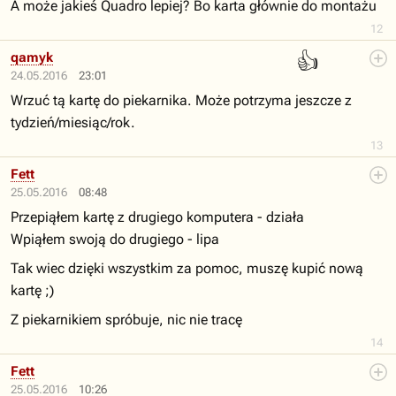
A może jakieś Quadro lepiej? Bo karta głównie do montażu
12
👍
qamyk
24.05.2016
23:01
Wrzuć tą kartę do piekarnika. Może potrzyma jeszcze z
tydzień/miesiąc/rok.
13
Fett
25.05.2016
08:48
Przepiąłem kartę z drugiego komputera - działa
Wpiąłem swoją do drugiego - lipa
Tak wiec dzięki wszystkim za pomoc, muszę kupić nową
kartę ;)
Z piekarnikiem spróbuje, nic nie tracę
14
Fett
25.05.2016
10:26