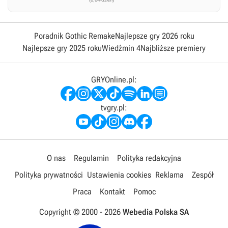
Poradnik Gothic Remake
Najlepsze gry 2026 roku
Najlepsze gry 2025 roku
Wiedźmin 4
Najbliższe premiery
GRYOnline.pl:
tvgry.pl:
O nas
Regulamin
Polityka redakcyjna
Polityka prywatności
Ustawienia cookies
Reklama
Zespół
Praca
Kontakt
Pomoc
Copyright © 2000 -
2026
Webedia Polska SA