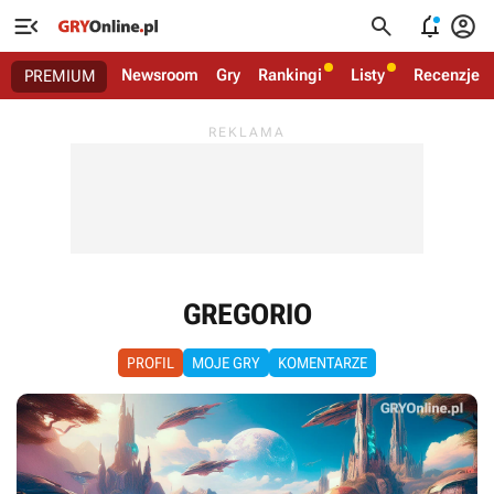




Newsroom
Gry
Rankingi
Listy
Recenzje
PREMIUM
GREGORIO
PROFIL
MOJE GRY
KOMENTARZE