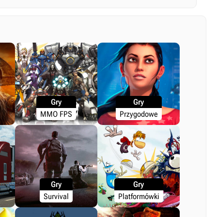
Gry
Gry
MMO FPS
Przygodowe
Gry
Gry
Survival
Platformówki