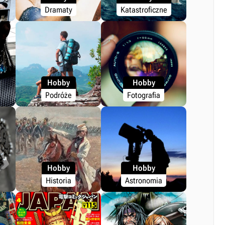
Dramaty
Katastroficzne
Hobby
Hobby
Podróże
Fotografia
Hobby
Hobby
Historia
Astronomia