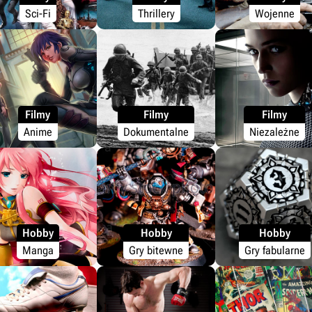
Sci-Fi
Thrillery
Wojenne
Filmy
Filmy
Filmy
Anime
Dokumentalne
Niezależne
Hobby
Hobby
Hobby
Manga
Gry bitewne
Gry fabularne