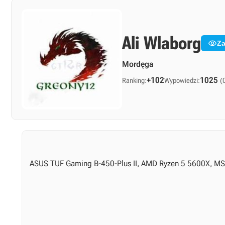
Ali Wlaborg

Za
Mordęga
+102
1025
Ranking:
Wypowiedzi:
(
ASUS TUF Gaming B-450-Plus II, AMD Ryzen 5 5600X, M