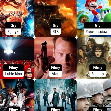
Gry
Gry
Gry
Bijatyki
RTS
Zręcznościowe
Filmy
Filmy
Filmy
Lubię kino
Akcji
Fantasy
Filmy
Filmy
Filmy