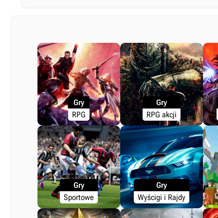
Gry
Gry
RPG
RPG akcji
Gry
Gry
Sportowe
Wyścigi i Rajdy