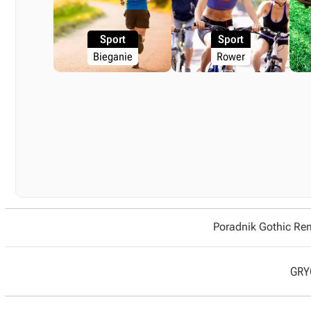
Sport
Sport
Bieganie
Rower
Poradnik Gothic R
GRYO