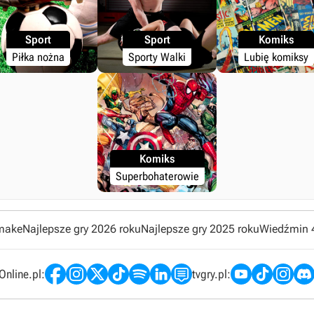
Sport
Sport
Komiks
Piłka nożna
Sporty Walki
Lubię komiksy
Komiks
Superbohaterowie
emake
Najlepsze gry 2026 roku
Najlepsze gry 2025 roku
Wiedźmin 
nline.pl:
tvgry.pl: