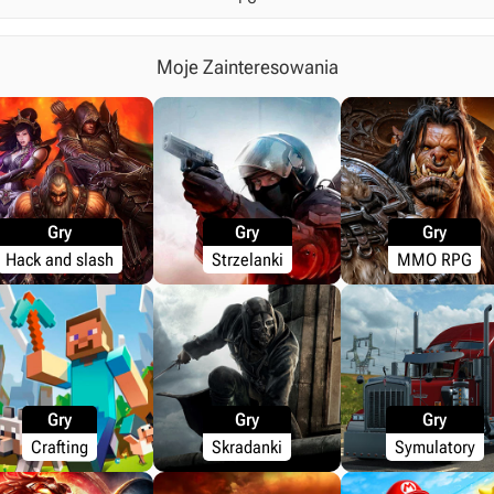
Moje Zainteresowania
Gry
Gry
Gry
Hack and slash
Strzelanki
MMO RPG
Gry
Gry
Gry
Crafting
Skradanki
Symulatory