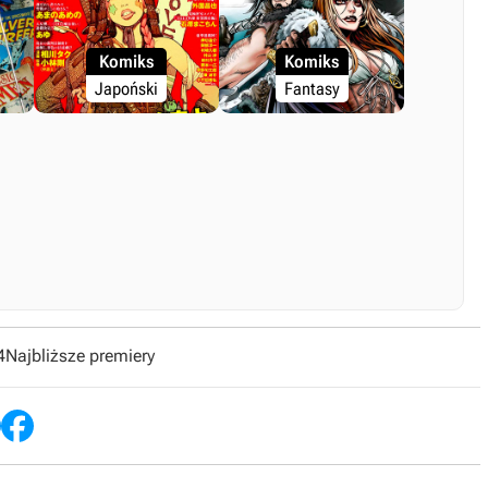
Komiks
Komiks
Japoński
Fantasy
4
Najbliższe premiery