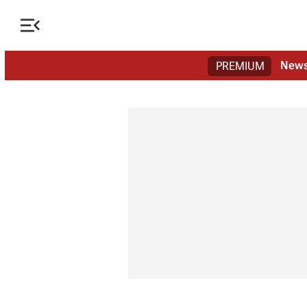

New
PREMIUM