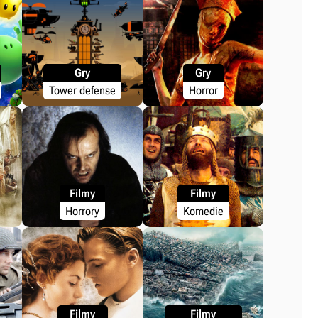
Gry
Gry
Tower defense
Horror
Filmy
Filmy
Horrory
Komedie
Filmy
Filmy