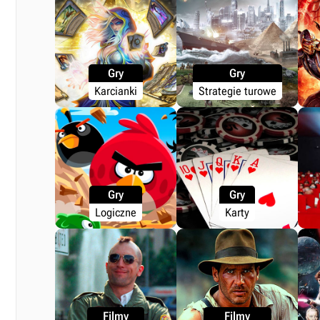
Gry
Gry
Karcianki
Strategie turowe
Gry
Gry
Logiczne
Karty
Filmy
Filmy