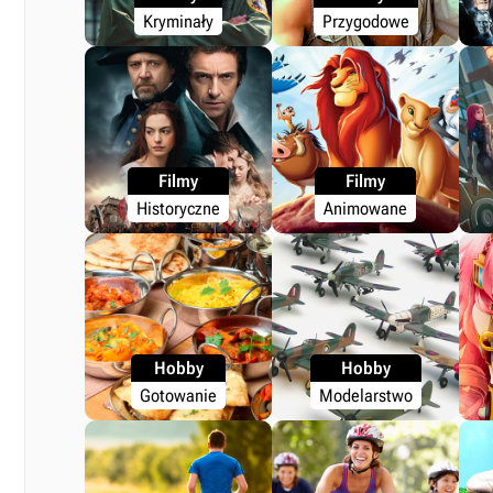
Kryminały
Przygodowe
Filmy
Filmy
Historyczne
Animowane
Hobby
Hobby
Gotowanie
Modelarstwo