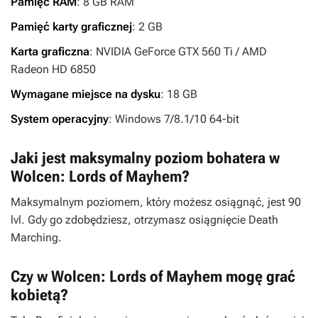
Pamięć
RAM
: 8 GB RAM
Pamięć
karty
graficznej
: 2 GB
Karta
graficzna
: NVIDIA GeForce GTX 560 Ti / AMD
Radeon HD 6850
Wymagane
miejsce
na
dysku
: 18 GB
System
operacyjny
: Windows 7/8.1/10 64-bit
Jaki jest maksymalny poziom bohatera w
Wolcen: Lords of Mayhem?
Maksymalnym poziomem, który możesz osiągnąć, jest 90
lvl. Gdy go zdobędziesz, otrzymasz osiągnięcie Death
Marching.
Czy w Wolcen: Lords of Mayhem mogę grać
kobietą?