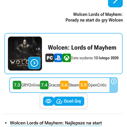

Wolcen Lords of Mayhem:
Porady na start do gry Wolcen
Wolcen: Lords of Mayhem
Data wydania:
13 lutego 2020


7.3
7.4
5.6
5.9
GRYOnline
Gracze
Steam
OpenCritic


Oceń Grę
Wolcen Lords of Mayhem: Najlepsze na start