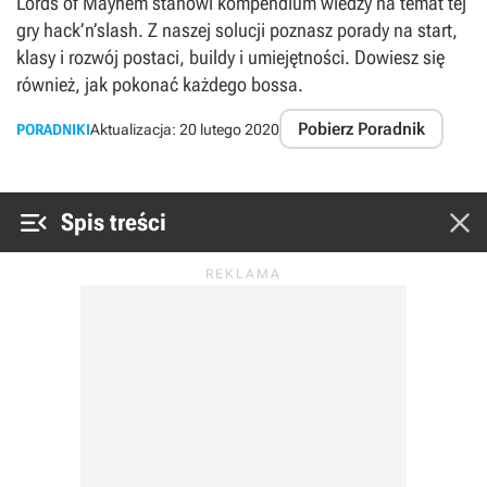
Lords of Mayhem stanowi kompendium wiedzy na temat tej
gry hack’n’slash. Z naszej solucji poznasz porady na start,
klasy i rozwój postaci, buildy i umiejętności. Dowiesz się
również, jak pokonać każdego bossa.
Pobierz Poradnik
PORADNIKI
Aktualizacja:
20 lutego 2020


Spis treści