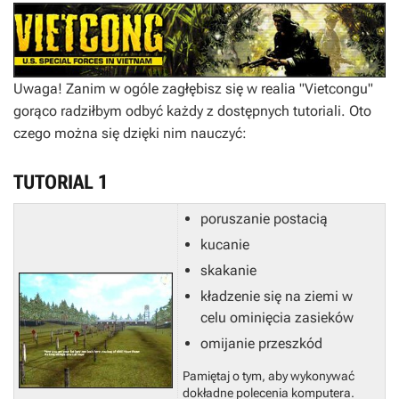
Uwaga! Zanim w ogóle zagłębisz się w realia "Vietcongu"
gorąco radziłbym odbyć każdy z dostępnych tutoriali. Oto
czego można się dzięki nim nauczyć:
TUTORIAL 1
poruszanie postacią
kucanie
skakanie
kładzenie się na ziemi w
celu ominięcia zasieków
omijanie przeszkód
Pamiętaj o tym, aby wykonywać
dokładne polecenia komputera.