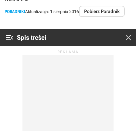
Pobierz Poradnik
PORADNIKI
Aktualizacja:
1 sierpnia 2016


Spis treści
Vietcong - poradnik do gry