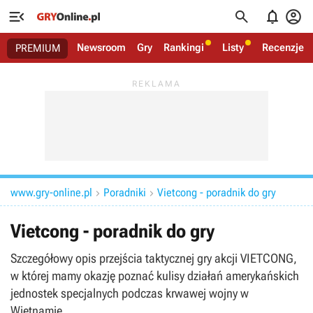




Newsroom
Gry
Rankingi
Listy
Recenzje
PREMIUM
www.gry-online.pl
Poradniki
Vietcong - poradnik do gry


Vietcong - poradnik do gry
Szczegółowy opis przejścia taktycznej gry akcji VIETCONG,
w której mamy okazję poznać kulisy działań amerykańskich
jednostek specjalnych podczas krwawej wojny w
Wietnamie.