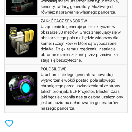
wszelkiej maści urządzeniach typu: działka,
sensory, radary, generatory. Możliwe jest
również naprawianie własnego pancerza.
ZAKŁÓCACZ SENSORÓW
Urządzenie to generuje pole elektryczne w
obszarze 30 metrów. Gracz znajdujący się w
obszarze tego pola nie będzie widoczny dla
kamer i czujników w które są wyposażone
działka. Dzięki temu urządzeniu instalacje
obronne rozmieszczone przez przeciwnika
stają się bezużyteczne.
POLE SIŁOWE
Uruchomienie tego generatora powoduje
wytworzenie wokół postaci pola siłowego
chroniącego przed uszkodzeniami ze strony
takich broni jak: ELF Projector, Blaster. Czas
jaki będzie chroniła nas ta osłona uzależniony
jest od poziomu naładowania generatorów
naszego pancerza.
