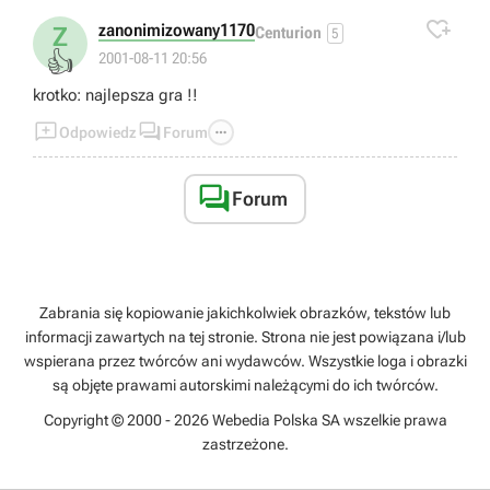

zanonimizowany1170
Z
Centurion
5
👍
2001-08-11 20:56
krotko: najlepsza gra !!



Odpowiedz
Forum

Forum
Zabrania się kopiowanie jakichkolwiek obrazków, tekstów lub
informacji zawartych na tej stronie. Strona nie jest powiązana i/lub
wspierana przez twórców ani wydawców. Wszystkie loga i obrazki
są objęte prawami autorskimi należącymi do ich twórców.
Copyright © 2000 - 2026 Webedia Polska SA wszelkie prawa
zastrzeżone.