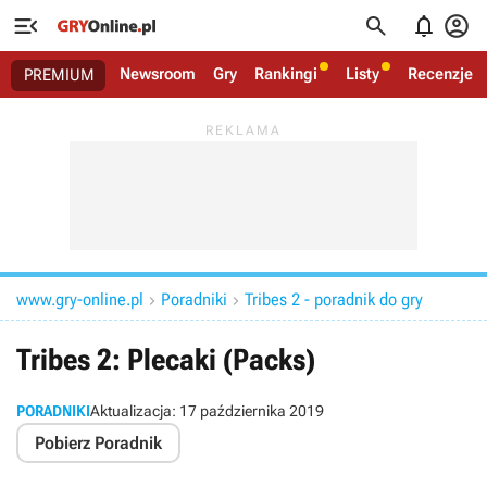




Newsroom
Gry
Rankingi
Listy
Recenzje
PREMIUM
www.gry-online.pl
Poradniki
Tribes 2 - poradnik do gry


Tribes 2: Plecaki (Packs)
PORADNIKI
Aktualizacja:
17 października 2019
Pobierz Poradnik