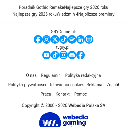
Poradnik Gothic Remake
Najlepsze gry 2026 roku
Najlepsze gry 2025 roku
Wiedźmin 4
Najbliższe premiery
GRYOnline.pl:
tvgry.pl:
O nas
Regulamin
Polityka redakcyjna
Polityka prywatności
Ustawienia cookies
Reklama
Zespół
Praca
Kontakt
Pomoc
Copyright © 2000 -
2026
Webedia Polska SA