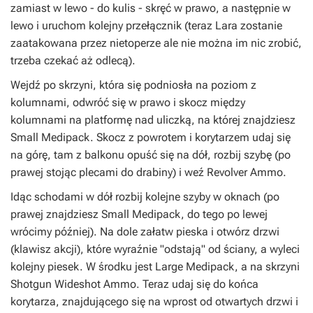
zamiast w lewo - do kulis - skręć w prawo, a następnie w
lewo i uruchom kolejny przełącznik (teraz Lara zostanie
zaatakowana przez nietoperze ale nie można im nic zrobić,
trzeba czekać aż odlecą).
Wejdź po skrzyni, która się podniosła na poziom z
kolumnami, odwróć się w prawo i skocz między
kolumnami na platformę nad uliczką, na której znajdziesz
Small Medipack. Skocz z powrotem i korytarzem udaj się
na górę, tam z balkonu opuść się na dół, rozbij szybę (po
prawej stojąc plecami do drabiny) i weź Revolver Ammo.
Idąc schodami w dół rozbij kolejne szyby w oknach (po
prawej znajdziesz Small Medipack, do tego po lewej
wrócimy później). Na dole załatw pieska i otwórz drzwi
(klawisz akcji), które wyraźnie "odstają" od ściany, a wyleci
kolejny piesek. W środku jest Large Medipack, a na skrzyni
Shotgun Wideshot Ammo. Teraz udaj się do końca
korytarza, znajdującego się na wprost od otwartych drzwi i