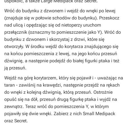
uspokoić, a także Large Medipack oraz Secret.
Wróć do budynku z dzwonem i wejdź do wnęki po lewej
(znajduje się w połowie schodów do budynku). Przeskocz
nad ulicą i opędzając się od nietoperzy uruchom
przełącznik (oznaczmy to pomieszczenie jako Y). Wróć do
budynku z dzwonem i skorzystaj z drzwi, które się
otworzyły. W środku wejdź do korytarza znajdującego się
na końcu pomieszczenia z lewej, na jego końcu przesuń
dźwignię, a następnie podejdź do białej figurki ptaka i też
ją przesuń.
Wejdź na górę korytarzem, który się pojawił i - uważając na
taran - zawiśnij na krawędzi, następnie przejdź na rękach
do wnęki z kolejną dźwignią, którą przesuń. Ostrożnie
opuść się na dół, przesuń drugą figurkę ptaka i wyjdź na
zewnątrz. Teraz wróć do pomieszczenia Y, w którym
pojawiły się dwie wnęki. Zabierz z nich Small Medipack
oraz Secret.