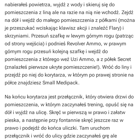
nabierałeś powietrza, wyjdź z wody i skieruj się do
pomieszczenia z liną ale na razie na nią nie wchodź. Zejdź
na dół i wejdź do małego pomieszczenia z półkami (można
je przeszukać wciskając klawisz akcji i znaleźć Flary) i
skrzyniami. Przesuń szafkę w lewym górnym rogu (patrząc
od strony wejścia) i podnieś Revolver Ammo, w prawym
górnym rogu przesuń kolejną szafkę i wejdź do
pomieszczenia z którego weź Uzi Ammo, a z półek Secret
(znalazłeś pierwsze ukryte pomieszczenie!). Wróć do liny i
przejdź po niej do korytarza, w którym po prawej stronie na
półce znajdziesz Small Medipack.
Na końcu korytarza jest przełącznik, który otwiera drzwi do
pomieszczenia, w którym zaczynałeś trening, opuść się na
dół i wyjdź na ulicę. Skręć w pierwszą w prawo i załatw
pieska, a następnie przy fontannie skręć jeszcze raz w
prawo i podejdź do końca uliczki. Tam uruchom
przełącznik i wróć do ulicy gdzie zaczynałeś grę ale