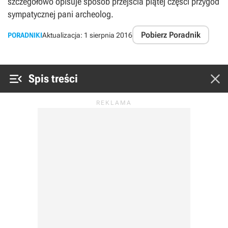
szczegółowo opisuje sposób przejścia piątej części przygód
sympatycznej pani archeolog.
Pobierz Poradnik
PORADNIKI
Aktualizacja:
1 sierpnia 2016


Spis treści