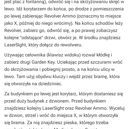
jest plac z fontanną), odwróć się i na skrzyżowaniu skręć w
lewo. Idź korytarzem do końca, po drodze z pomieszczenia
po lewej zabierając Revolver Ammo (oznaczmy to miejsce
jako X, później do niego wrócimy). Na końcu schodów leży
Revolver, zabierz go, odwróć się, a po prawej zobaczysz
kolejne "odstające" drzwi, otwórz je. W środku znajdziesz
LaserSight, który dołącz do rewolweru.
Używając celownika (klawisz widoku) rozwal kłódkę i
zabierz drugi Garden Key. Uciekając przed szczurami wróć
do skrzyżowania i pobiegnij prosto, a na końcu ulicy w
lewo. Tam użyj obydwu kluczy i wejdź przez bramę, która
się otworzyła na dziedziniec.
Za budynkiem po lewej jest korytarz, którym dostaniesz się
przed duży budynek z dzwonem. Przed budynkiem
znajdziesz kolejny LaserSight oraz Revolver Ammo. Wyceluj
w dzwon, strzel i wróć do miejsca X, w którym otworzyła
się brama. Za nią znajdziesz pieska, którego trzeba