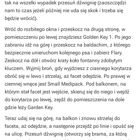
tak na wszelki wypadek przesuń dźwignię (zaoszczędzi
nam to czas jeżeli później nie uda się skok i trzeba się
będzie wrócić).
Wróć do rozbitego okna i przeskocz na drugą stronę, w
pomieszczeniu po lewej znajdziesz Golden Key 1. Po jego
zabraniu idź na górę i przeskocz na baldachim, z którego
bezpiecznie unieruchom kolejnego psa i zabierz Flary.
Zeskocz na dół i otwórz kraty koło fontanny zdobytym
kluczem. Wyjmij broń, gdy wyjdziesz z ciasnego korytarza
obróć się w lewo i strzelaj, aż facet odejdzie. Po prawej w
ciemnej wnęce jest Small Medipack. Pod balkonem, na
którym stał facet jest wejście, skieruj się do niego i wejdź
do korytarza po lewej, zejdź do pomieszczenia na dole
gdzie leży Garden Key.
Teraz udaj się na górę, na balkon i znowu strzelaj do
faceta, aż odejdzie, a następnie przejdź po linie i opuść się
na ulicę. Przesuń dźwignię (otworzy się brama, za którą