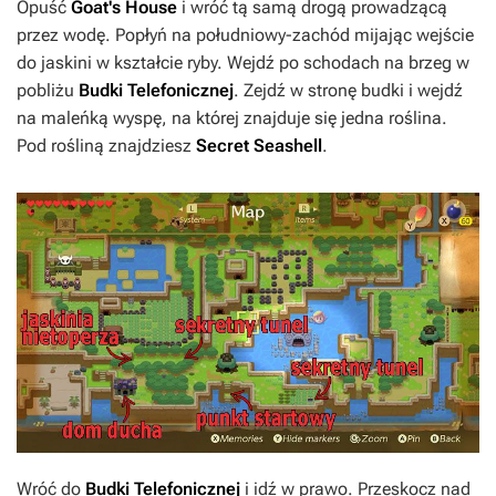
Opuść
Goat's House
i wróć tą samą drogą prowadzącą
przez wodę. Popłyń na południowy-zachód mijając wejście
do jaskini w kształcie ryby. Wejdź po schodach na brzeg w
pobliżu
Budki Telefonicznej
. Zejdź w stronę budki i wejdź
na maleńką wyspę, na której znajduje się jedna roślina.
Pod rośliną znajdziesz
Secret Seashell
.
Wróć do
Budki Telefonicznej
i idź w prawo. Przeskocz nad