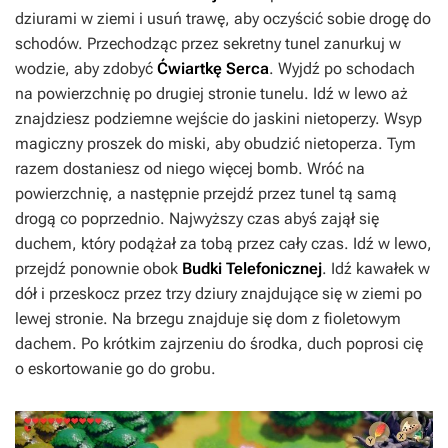
dziurami w ziemi i usuń trawę, aby oczyścić sobie drogę do
schodów. Przechodząc przez sekretny tunel zanurkuj w
wodzie, aby zdobyć
Ćwiartkę Serca
. Wyjdź po schodach
na powierzchnię po drugiej stronie tunelu. Idź w lewo aż
znajdziesz podziemne wejście do jaskini nietoperzy. Wsyp
magiczny proszek do miski, aby obudzić nietoperza. Tym
razem dostaniesz od niego więcej bomb. Wróć na
powierzchnię, a następnie przejdź przez tunel tą samą
drogą co poprzednio. Najwyższy czas abyś zajął się
duchem, który podążał za tobą przez cały czas. Idź w lewo,
przejdź ponownie obok
Budki Telefonicznej
. Idź kawałek w
dół i przeskocz przez trzy dziury znajdujące się w ziemi po
lewej stronie. Na brzegu znajduje się dom z fioletowym
dachem. Po krótkim zajrzeniu do środka, duch poprosi cię
o eskortowanie go do grobu.