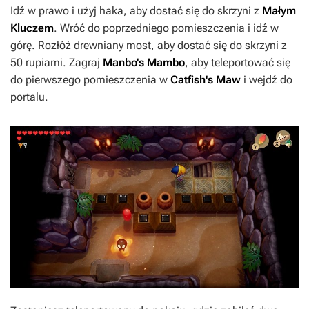
Idź w prawo i użyj haka, aby dostać się do skrzyni z
Małym
Kluczem
. Wróć do poprzedniego pomieszczenia i idź w
górę. Rozłóż drewniany most, aby dostać się do skrzyni z
50 rupiami. Zagraj
Manbo's Mambo
, aby teleportować się
do pierwszego pomieszczenia w
Catfish's Maw
i wejdź do
portalu.