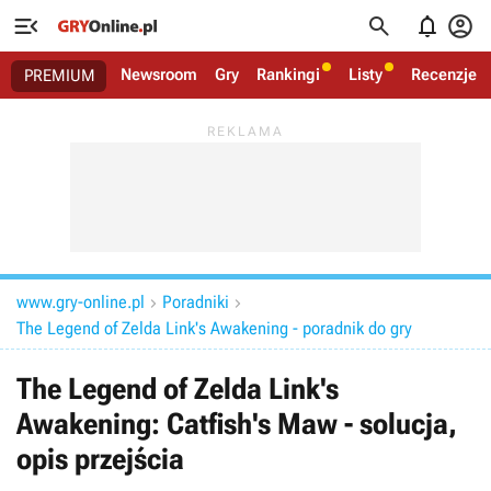




Newsroom
Gry
Rankingi
Listy
Recenzje
PREMIUM
www.gry-online.pl
Poradniki


The Legend of Zelda Link's Awakening - poradnik do gry
The Legend of Zelda Link's
Awakening: Catfish's Maw - solucja,
opis przejścia