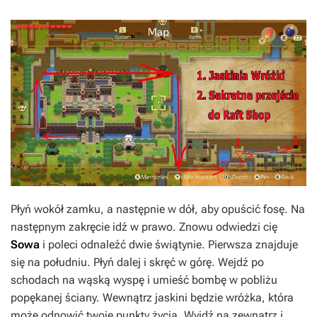
Płyń wokół zamku, a następnie w dół, aby opuścić fosę. Na
następnym zakręcie idź w prawo. Znowu odwiedzi cię
Sowa
i poleci odnaleźć dwie świątynie. Pierwsza znajduje
się na południu. Płyń dalej i skręć w górę. Wejdź po
schodach na wąską wyspę i umieść bombę w pobliżu
popękanej ściany. Wewnątrz jaskini będzie wróżka, która
może odnowić twoje punkty życia. Wyjdź na zewnątrz i