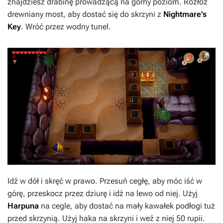
znajdziesz drabinę prowadzącą na górny poziom. Rozłóż
drewniany most, aby dostać się do skrzyni z
Nightmare's
Key
. Wróć przez wodny tunel.
Idź w dół i skręć w prawo. Przesuń cegłę, aby móc iść w
górę, przeskocz przez dziurę i idź na lewo od niej. Użyj
Harpuna
na cegle, aby dostać na mały kawałek podłogi tuż
przed skrzynią. Użyj haka na skrzyni i weź z niej 50 rupii.