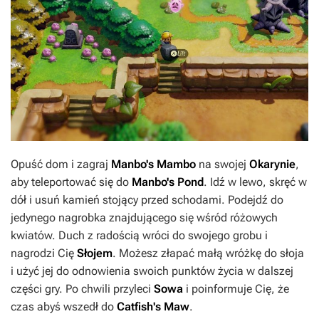
Opuść dom i zagraj
Manbo's Mambo
na swojej
Okarynie
,
aby teleportować się do
Manbo's Pond
. Idź w lewo, skręć w
dół i usuń kamień stojący przed schodami. Podejdź do
jedynego nagrobka znajdującego się wśród różowych
kwiatów. Duch z radością wróci do swojego grobu i
nagrodzi Cię
Słojem
. Możesz złapać małą wróżkę do słoja
i użyć jej do odnowienia swoich punktów życia w dalszej
części gry. Po chwili przyleci
Sowa
i poinformuje Cię, że
czas abyś wszedł do
Catfish's Maw
.