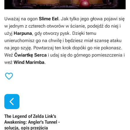
Uważaj na ogon
Slime Eel
. Jak tylko jego głowa pojawi się
w jednym z czterech otworów w ścianie, podejdź do niej i
użyj
Harpuna
, gdy otworzy pysk. Dzięki temu
unieruchomisz go na chwilę i będziesz miał szansę ataku
na jego szyję. Powtarzaj ten krok dopóki go nie pokonasz.
Weź
Ćwiartkę Serca
i udaj się do górnego pomieszczenia i
weź
Wind Marimba
.


The Legend of Zelda Link's
Awakening: Angler's Tunnel -
solucja, opis przejścia