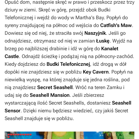
Opuść dom, następnie skręć w prawo i przeskocz przez trzy
dziury w ziemi. Skręć w górę, przejdź obok Budki
Telefonicznej i wejdź do wody w Martha's Bay. Popłyń do
syreny znajdującej na północ od wejścia do
Catfish's Maw
.
Dowiesz się od niej, że straciła swój
Naszyjnik
. Jeśli go
odnajdziesz, otrzymasz od niej w zamian
Łuskę
. Wyjdź na
brzeg po najbliższej drabinie i idź w górę do
Kanalet
Castle
. Odnajdź ścieżkę i podążaj nią na północny-zachód.
Kiedy dojdziesz do
Budki Telefonicznej
, idź drogą w dół
dopóki nie znajdziesz się w pobliżu
Key Cavern
. Popłyń na
niewielką wyspę, na której znajduje się jedna roślina, pod
nią znajdziesz
Secret Seashell
. Wróć na teren Zamku i
udaj się do
Seashell Mansion
. Jeśli zbierzesz
wystarczającą ilość Secret Seashells, dostaniesz
Seashell
Sensor
. Dzięki niemu będziesz wiedzieć, czy jakiś Secret
Seashell znajduje się w pobliżu.