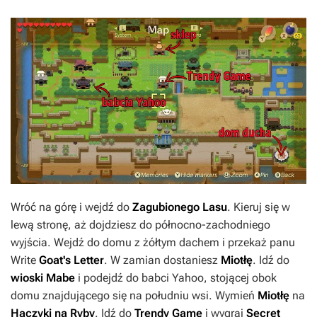
Wróć na górę i wejdź do
Zagubionego Lasu
. Kieruj się w
lewą stronę, aż dojdziesz do północno-zachodniego
wyjścia. Wejdź do domu z żółtym dachem i przekaż panu
Write
Goat's Letter
. W zamian dostaniesz
Miotłę
. Idź do
wioski Mabe
i podejdź do babci Yahoo, stojącej obok
domu znajdującego się na południu wsi. Wymień
Miotłę
na
Haczyki na Ryby
. Idź do
Trendy Game
i wygraj
Secret