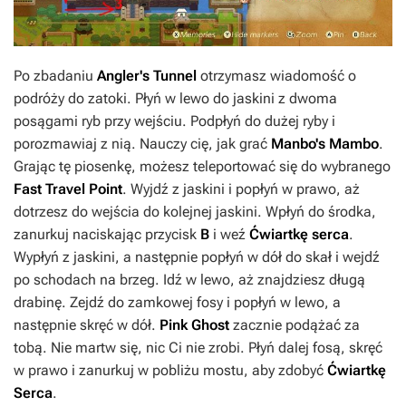
Po zbadaniu
Angler's Tunnel
otrzymasz wiadomość o
podróży do zatoki. Płyń w lewo do jaskini z dwoma
posągami ryb przy wejściu. Podpłyń do dużej ryby i
porozmawiaj z nią. Nauczy cię, jak grać
Manbo's Mambo
.
Grając tę piosenkę, możesz teleportować się do wybranego
Fast Travel Point
. Wyjdź z jaskini i popłyń w prawo, aż
dotrzesz do wejścia do kolejnej jaskini. Wpłyń do środka,
zanurkuj naciskając przycisk
B
i weź
Ćwiartkę serca
.
Wypłyń z jaskini, a następnie popłyń w dół do skał i wejdź
po schodach na brzeg. Idź w lewo, aż znajdziesz długą
drabinę. Zejdź do zamkowej fosy i popłyń w lewo, a
następnie skręć w dół.
Pink Ghost
zacznie podążać za
tobą. Nie martw się, nic Ci nie zrobi. Płyń dalej fosą, skręć
w prawo i zanurkuj w pobliżu mostu, aby zdobyć
Ćwiartkę
Serca
.