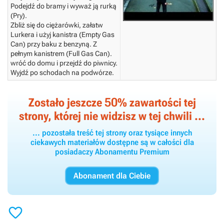
Podejdź do bramy i wyważ ją rurką
(Pry).
Zbliż się do ciężarówki, załatw
Lurkera i użyj
kanistra
(
Empty Gas
Can
) przy baku z benzyną. Z
pełnym
kanistrem
(
Full Gas Can
).
wróć do domu i przejdź do piwnicy.
Wyjdź po schodach na podwórze.
50
Zostało jeszcze
% zawartości tej
strony, której nie widzisz w tej chwili ...
... pozostała treść tej strony oraz tysiące innych
ciekawych materiałów dostępne są w całości dla
posiadaczy Abonamentu Premium
Abonament dla Ciebie
