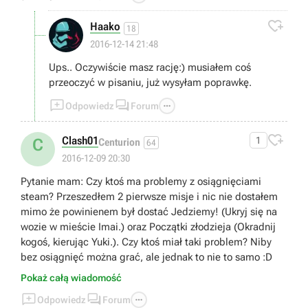

Haako
18
2016-12-14 21:48
Ups.. Oczywiście masz rację:) musiałem coś
przeoczyć w pisaniu, już wysyłam poprawkę.



Odpowiedz
Forum

Clash01
1
C
Centurion
64
2016-12-09 20:30
Pytanie mam: Czy ktoś ma problemy z osiągnięciami
steam? Przeszedłem 2 pierwsze misje i nic nie dostałem
mimo że powinienem był dostać Jedziemy! (Ukryj się na
wozie w mieście Imai.) oraz Początki złodzieja (Okradnij
kogoś, kierując Yuki.). Czy ktoś miał taki problem? Niby
bez osiągnięć można grać, ale jednak to nie to samo :D
Pokaż całą wiadomość



Odpowiedz
Forum