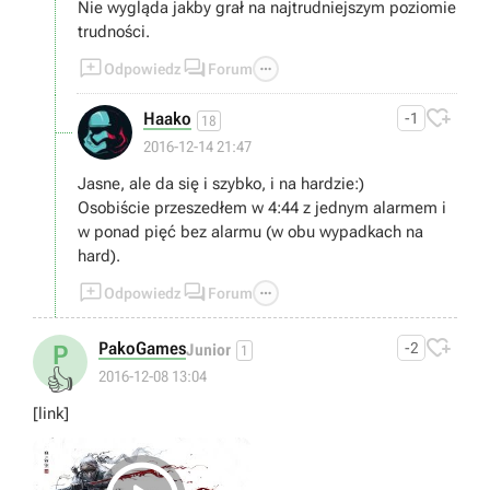
Nie wygląda jakby grał na najtrudniejszym poziomie
trudności.



Odpowiedz
Forum

Haako
-1
18
2016-12-14 21:47
Jasne, ale da się i szybko, i na hardzie:)
Osobiście przeszedłem w 4:44 z jednym alarmem i
w ponad pięć bez alarmu (w obu wypadkach na
hard).



Odpowiedz
Forum

PakoGames
-2
P
Junior
1
👍
2016-12-08 13:04
[link]