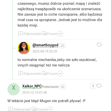
czasowego, musisz dobrze poznać mapę i znaleźć
najkrótszą trasę/sposób na ukończenie scenariusza.
Nie zawsze jest to ciche rozwiązanie, albo będziesz
miał czas na sprzątanie. Jednak jest to możliwe dla
każdej misji.



Odpowiedz
Forum

@smartboygod
26
2025-08-19 20:39
to normalne mechanika,żeby nie szło oszukiwać,
innych osiągnięć też nie nalicza



Odpowiedz
Forum

Xaikor_NPC
1
X
Pretorianin
46
2016-12-14 07:48
W tekście jest błąd Mugen nie potrafi pływać :P



Odpowiedz
Forum