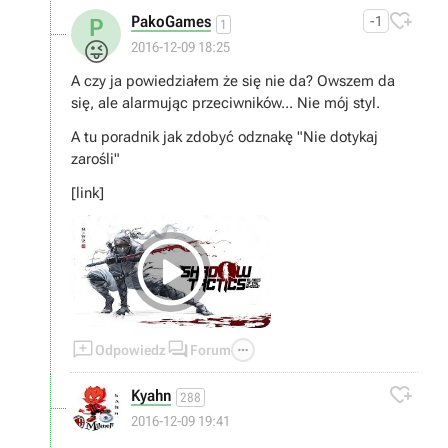

PakoGames
-1
P
1
😜
2016-12-09 18:25
A czy ja powiedziałem że się nie da? Owszem da
się, ale alarmując przeciwników... Nie mój styl.
A tu poradnik jak zdobyć odznakę "Nie dotykaj
zarośli"
[link]




Odpowiedz
Forum

Kyahn
288
2016-12-09 19:41