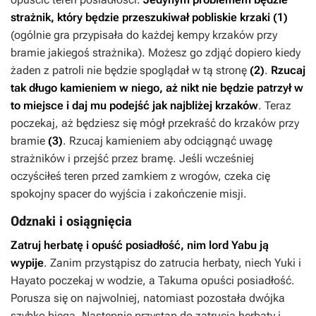
strażnik, który będzie przeszukiwał pobliskie krzaki
(1)
(ogólnie gra przypisała do każdej kempy krzaków przy
bramie jakiegoś strażnika). Możesz go zdjąć dopiero kiedy
żaden z patroli nie będzie spoglądał w tą stronę
(2)
.
Rzucaj
tak długo kamieniem w niego, aż nikt nie będzie patrzył w
to miejsce i daj mu podejść jak najbliżej krzaków
. Teraz
poczekaj, aż będziesz się mógł przekraść do krzaków przy
bramie
(3)
. Rzucaj kamieniem aby odciągnąć uwagę
strażników i przejść przez bramę. Jeśli wcześniej
oczyściłeś teren przed zamkiem z wrogów, czeka cię
spokojny spacer do wyjścia i zakończenie misji.
Odznaki i osiągnięcia
Zatruj herbatę i opuść posiadłość, nim lord Yabu ją
wypije
. Zanim przystąpisz do zatrucia herbaty, niech Yuki i
Hayato poczekaj w wodzie, a Takuma opuści posiadłość.
Porusza się on najwolniej, natomiast pozostała dwójka
szybko biega. Następnie przystąp do zatrucia herbaty i