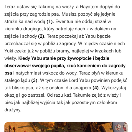
Teraz ustaw się Takumą na wieży, a Hayatem dopłyń do
zejścia przy zagrodzie psa. Musisz pozbyć się jedynie
strażnika nad wodą
(1)
. Ewentualnie oddaj strzał w
kierunku drugiego, który patroluje dach z widokiem na
zejście i schody
(2)
. Teraz poczekaj aż Yabu będzie
przechadzał się w pobliżu zagrody. W między czasie niech
Yuki czeka już w pobliżu bramy, najlepiej w krzakach lub
wieży.
Kiedy Yabu stanie przy żywopłocie i będzie
obserwował swojego pupila, rzuć kamieniem do zagrody
psa
i natychmiast wskocz do wody. Teraz płyń w kierunku
stałego lądu
(3)
. W tym czasie Lord Yabu powinien podejść
tak blisko psa, aż się odsłoni dla snajpera
(4)
. Wykorzystaj
okazję i go zastrzel. Od razu każ Takumie zejść z wieży i
biec jak najbliżej wyjścia tak jak pozostałym członkom
drużyny.