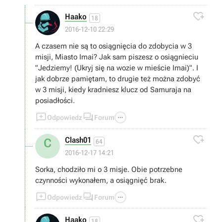

Haako
18
2016-12-10 22:29
A czasem nie są to osiągnięcia do zdobycia w 3
misji, Miasto Imai? Jak sam piszesz o osiągnieciu
"Jedziemy! (Ukryj się na wozie w mieście Imai)". I
jak dobrze pamiętam, to drugie też można zdobyć
w 3 misji, kiedy kradniesz klucz od Samuraja na
posiadłości.



Odpowiedz
Forum

Clash01
C
64
2016-12-17 14:21
Sorka, chodziło mi o 3 misje. Obie potrzebne
czynności wykonałem, a osiągnięć brak.



Odpowiedz
Forum

Haako
18