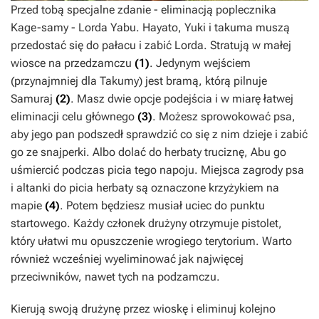
Przed tobą specjalne zdanie - eliminacją poplecznika
Kage-samy - Lorda Yabu. Hayato, Yuki i takuma muszą
przedostać się do pałacu i zabić Lorda. Stratują w małej
wiosce na przedzamczu
(1)
. Jedynym wejściem
(przynajmniej dla Takumy) jest bramą, którą pilnuje
Samuraj
(2)
. Masz dwie opcje podejścia i w miarę łatwej
eliminacji celu głównego
(3)
. Możesz sprowokować psa,
aby jego pan podszedł sprawdzić co się z nim dzieje i zabić
go ze snajperki. Albo dolać do herbaty truciznę, Abu go
uśmiercić podczas picia tego napoju. Miejsca zagrody psa
i altanki do picia herbaty są oznaczone krzyżykiem na
mapie
(4)
. Potem będziesz musiał uciec do punktu
startowego. Każdy członek drużyny otrzymuje pistolet,
który ułatwi mu opuszczenie wrogiego terytorium. Warto
również wcześniej wyeliminować jak najwięcej
przeciwników, nawet tych na podzamczu.
Kierują swoją drużynę przez wioskę i eliminuj kolejno