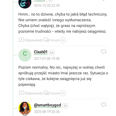
2016-12-20 23:39
Hmm.. no to dziwne, chyba to jakiś błąd techniczny.
Nie umiem znaleźć innego wytłumaczenia.
Chyba (choć wątpię), że grasz na najniższym
poziomie trudności - wtedy nie nabijesz osiągniesz.



Odpowiedz
Forum

Clash01
C
64
2017-01-06 19:40
Poziom normalny. No nic, najwyżej w wolnej chwili
spróbuję przejść miasto Imai jeszcze raz. Sytuacja o
tyle ciekawa, że kolejne osiągnięcia już się
pojawiają.



Odpowiedz
Forum

@smartboygod
26
😒
2025-08-19 20:36