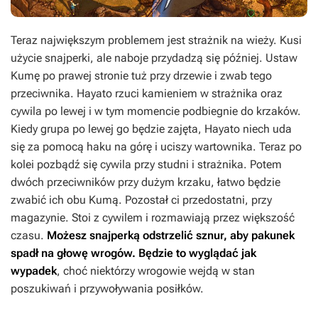
Teraz największym problemem jest strażnik na wieży. Kusi
użycie snajperki, ale naboje przydadzą się później. Ustaw
Kumę po prawej stronie tuż przy drzewie i zwab tego
przeciwnika. Hayato rzuci kamieniem w strażnika oraz
cywila po lewej i w tym momencie podbiegnie do krzaków.
Kiedy grupa po lewej go będzie zajęta, Hayato niech uda
się za pomocą haku na górę i uciszy wartownika. Teraz po
kolei pozbądź się cywila przy studni i strażnika. Potem
dwóch przeciwników przy dużym krzaku, łatwo będzie
zwabić ich obu Kumą. Pozostał ci przedostatni, przy
magazynie. Stoi z cywilem i rozmawiają przez większość
czasu.
Możesz snajperką odstrzelić sznur, aby pakunek
spadł na głowę wrogów. Będzie to wyglądać jak
wypadek
, choć niektórzy wrogowie wejdą w stan
poszukiwań i przywoływania posiłków.