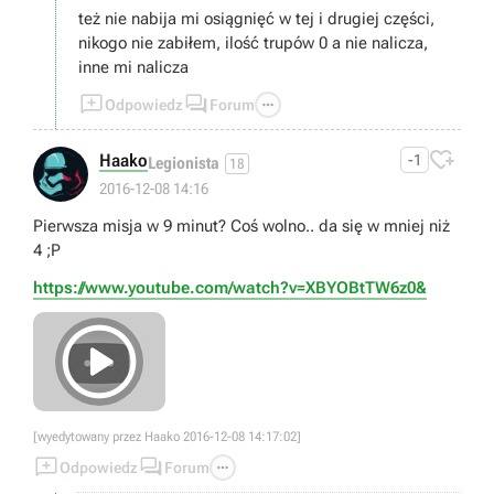
też nie nabija mi osiągnięć w tej i drugiej części,
nikogo nie zabiłem, ilość trupów 0 a nie nalicza,
inne mi nalicza



Odpowiedz
Forum

Haako
-1
Legionista
18
2016-12-08 14:16
Pierwsza misja w 9 minut? Coś wolno.. da się w mniej niż
4 ;P
https://www.youtube.com/watch?v=XBYOBtTW6z0&

[wyedytowany przez Haako 2016-12-08 14:17:02]



Odpowiedz
Forum