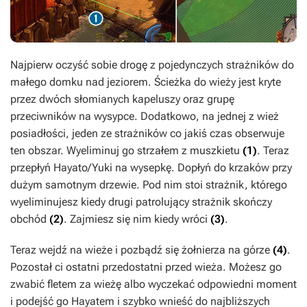
Najpierw oczyść sobie drogę z pojedynczych strażników do
małego domku nad jeziorem. Ścieżka do wieży jest kryte
przez dwóch słomianych kapeluszy oraz grupę
przeciwników na wysypce. Dodatkowo, na jednej z wież
posiadłości, jeden ze strażników co jakiś czas obserwuje
ten obszar. Wyeliminuj go strzałem z muszkietu
(1)
. Teraz
przepłyń Hayato/Yuki na wysepkę. Dopłyń do krzaków przy
dużym samotnym drzewie. Pod nim stoi strażnik, którego
wyeliminujesz kiedy drugi patrolujący strażnik skończy
obchód
(2)
. Zajmiesz się nim kiedy wróci
(3)
.
Teraz wejdź na wieże i pozbądź się żołnierza na górze
(4)
.
Pozostał ci ostatni przedostatni przed wieża. Możesz go
zwabić fletem za wieżę albo wyczekać odpowiedni moment
i podejść go Hayatem i szybko wnieść do najbliższych