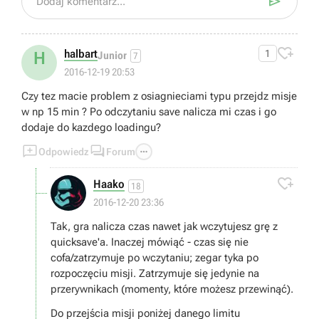

Dodaj komentarz...

halbart
1
H
Junior
7
2016-12-19 20:53
Czy tez macie problem z osiagnieciami typu przejdz misje
w np 15 min ? Po odczytaniu save nalicza mi czas i go
dodaje do kazdego loadingu?



Odpowiedz
Forum

Haako
18
2016-12-20 23:36
Tak, gra nalicza czas nawet jak wczytujesz grę z
quicksave'a. Inaczej mówiąć - czas się nie
cofa/zatrzymuje po wczytaniu; zegar tyka po
rozpoczęciu misji. Zatrzymuje się jedynie na
przerywnikach (momenty, które możesz przewinąć).
Do przejścia misji poniżej danego limitu