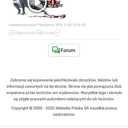

[wyedytowany przez PakoGames 2016-12-08 13:05:05]



Odpowiedz
Forum

Forum
Zabrania się kopiowanie jakichkolwiek obrazków, tekstów lub
informacji zawartych na tej stronie. Strona nie jest powiązana i/lub
wspierana przez twórców ani wydawców. Wszystkie loga i obrazki
są objęte prawami autorskimi należącymi do ich twórców.
Copyright © 2000 - 2026 Webedia Polska SA wszelkie prawa
zastrzeżone.