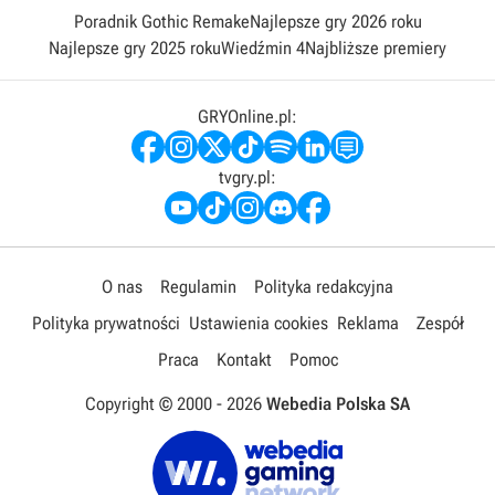
Poradnik Gothic Remake
Najlepsze gry 2026 roku
Najlepsze gry 2025 roku
Wiedźmin 4
Najbliższe premiery
GRYOnline.pl:
tvgry.pl:
O nas
Regulamin
Polityka redakcyjna
Polityka prywatności
Ustawienia cookies
Reklama
Zespół
Praca
Kontakt
Pomoc
Copyright © 2000 -
2026
Webedia Polska SA