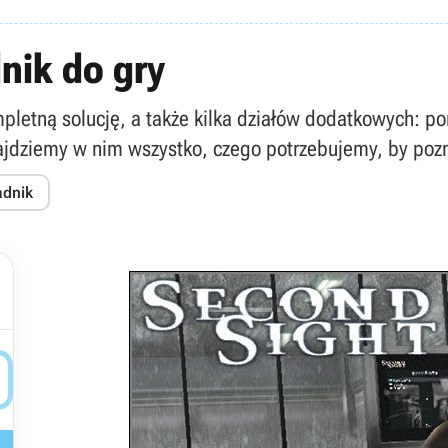
nik do gry
letną solucję, a także kilka działów dodatkowych: por
najdziemy w nim wszystko, czego potrzebujemy, by poz
adnik
Second Sight - poradnik do gry
