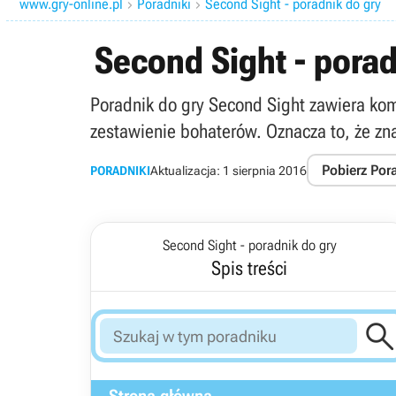
www.gry-online.pl
Poradniki
Second Sight - poradnik do gry


Second Sight - porad
Poradnik do gry Second Sight zawiera komp
zestawienie bohaterów. Oznacza to, że z
Pobierz Por
PORADNIKI
Aktualizacja:
1 sierpnia 2016
Second Sight - poradnik do gry
Spis treści