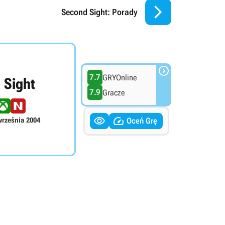

Second Sight: Porady

7.7
GRYOnline
 Sight
7.9
Gracze


września 2004
Oceń Grę