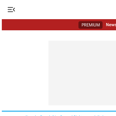

New
PREMIUM