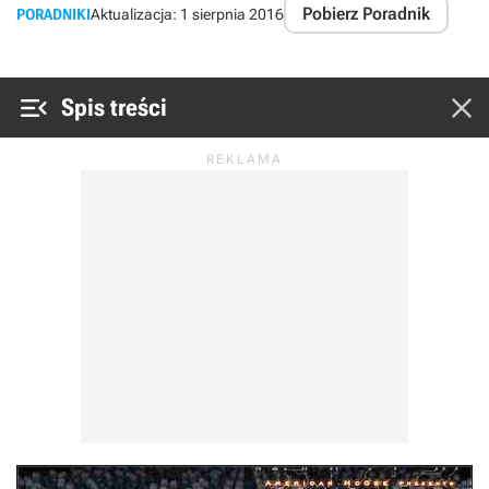
Pobierz Poradnik
PORADNIKI
Aktualizacja:
1 sierpnia 2016


Spis treści
Scrapland - poradnik do gry