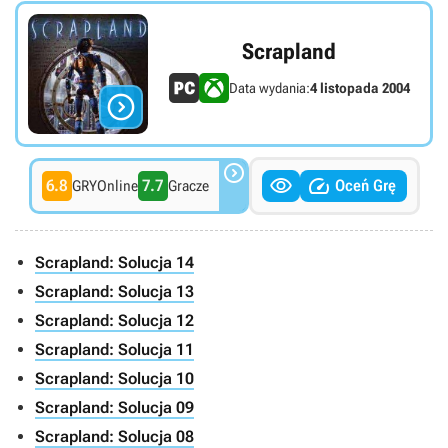
Scrapland
Data wydania:
4 listopada 2004




6.8
7.7
Oceń Grę
GRYOnline
Gracze
Scrapland: Solucja 14
Scrapland: Solucja 13
Scrapland: Solucja 12
Scrapland: Solucja 11
Scrapland: Solucja 10
Scrapland: Solucja 09
Scrapland: Solucja 08