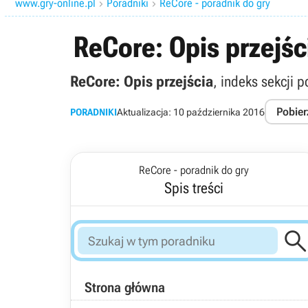
www.gry-online.pl
Poradniki
ReCore - poradnik do gry


ReCore: Opis przejśc
ReCore: Opis przejścia
, indeks sekcji 
Pobier
PORADNIKI
Aktualizacja:
10 października 2016
ReCore - poradnik do gry
Spis treści
Strona główna