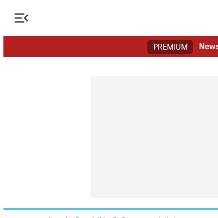

New
PREMIUM