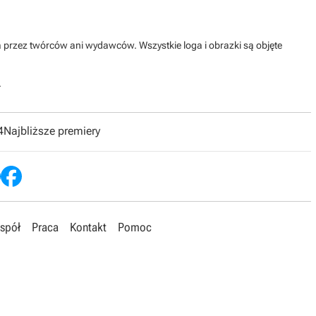
na przez twórców ani wydawców. Wszystkie loga i obrazki są objęte
.
4
Najbliższe premiery
spół
Praca
Kontakt
Pomoc