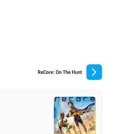

ReCore: On The Hunt