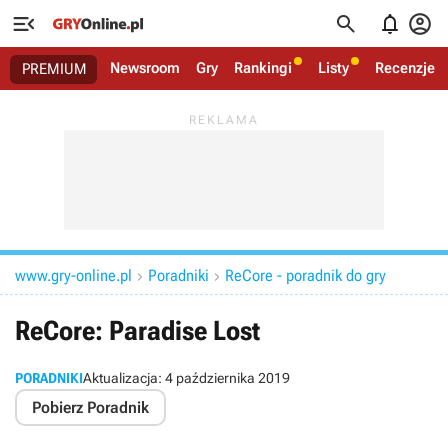




Newsroom
Gry
Rankingi
Listy
Recenzje
PREMIUM
www.gry-online.pl
Poradniki
ReCore - poradnik do gry


ReCore: Paradise Lost
PORADNIKI
Aktualizacja:
4 października 2019
Pobierz Poradnik