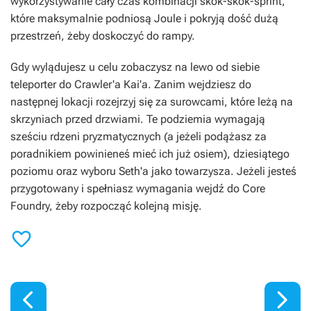
wykorzystywanie cały czas kombinacji skok-skok-sprint,
które maksymalnie podniosą Joule i pokryją dość dużą
przestrzeń, żeby doskoczyć do rampy.
Gdy wylądujesz u celu zobaczysz na lewo od siebie
teleporter do Crawler'a Kai'a. Zanim wejdziesz do
następnej lokacji rozejrzyj się za surowcami, które leżą na
skrzyniach przed drzwiami. Te podziemia wymagają
sześciu rdzeni pryzmatycznych (a jeżeli podążasz za
poradnikiem powinieneś mieć ich już osiem), dziesiątego
poziomu oraz wyboru Seth'a jako towarzysza. Jeżeli jesteś
przygotowany i spełniasz wymagania wejdź do Core
Foundry, żeby rozpocząć kolejną misję.


