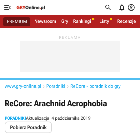




Newsroom
Gry
Rankingi
Listy
Recenzje
PREMIUM
www.gry-online.pl
Poradniki
ReCore - poradnik do gry


ReCore: Arachnid Acrophobia
PORADNIKI
Aktualizacja:
4 października 2019
Pobierz Poradnik