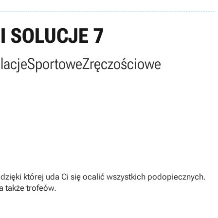
I SOLUCJE 7
lacje
Sportowe
Zręczościowe
zięki której uda Ci się ocalić wszystkich podopiecznych.
a także trofeów.