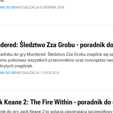
ów.
NIK DO GRY
AKTUALIZACJA 8 SIERPNIA 2014
dered: Śledztwo Zza Grobu - poradnik do
adniku do gry Murdered: Śledztwo Zza Grobu znajdzie się sz
emu pokonasz wszystkich przeciwników oraz rozwiążesz nawet
ukrytych znajdziek.
NIK DO GRY
AKTUALIZACJA 1 LIPCA 2014
k Keane 2: The Fire Within - poradnik do 
nik do gry Jack Keane 2 to solucja zawierająca szczegółowy 