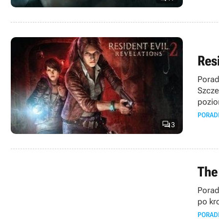
Resi
Poradn
Szcze
pozio
PORAD

3
The
Porad
po kr
PORAD