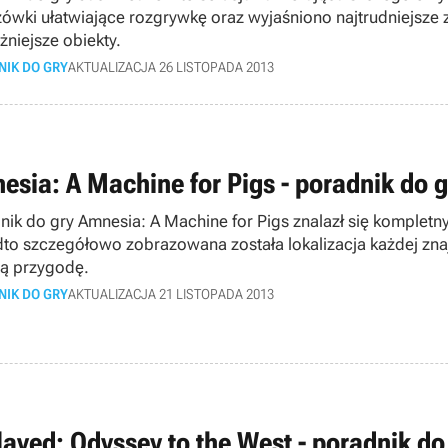
ówki ułatwiające rozgrywkę oraz wyjaśniono najtrudniejsze za
żniejsze obiekty.
NIK DO GRY
AKTUALIZACJA 26 LISTOPADA 2013
esia: A Machine for Pigs - poradnik do g
nik do gry Amnesia: A Machine for Pigs znalazł się kompletny,
to szczegółowo zobrazowana została lokalizacja każdej zna
ią przygodę.
NIK DO GRY
AKTUALIZACJA 21 LISTOPADA 2013
laved: Odyssey to the West - poradnik do