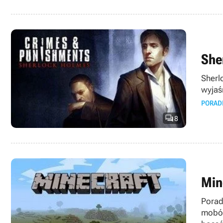
She
Sherl
wyjaś
PORAD

8
Min
Porad
mobów