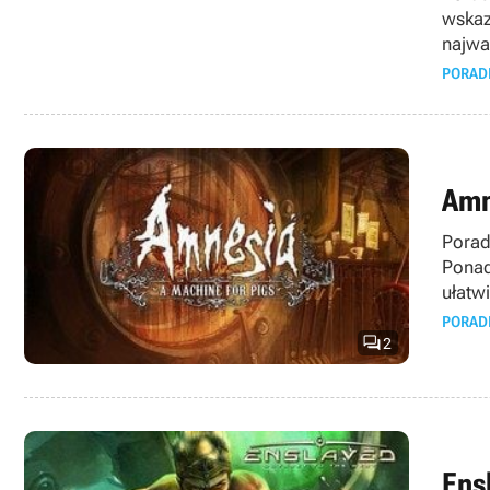
wskaz
najwa
PORAD
Amn
Porad
Ponad
ułatw
PORAD

2
Ens