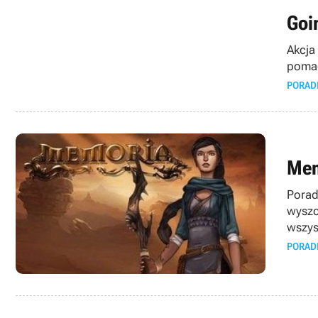
Goi
Akcja
pomag
PORAD
Mem
Porad
wyszc
wszys
PORAD