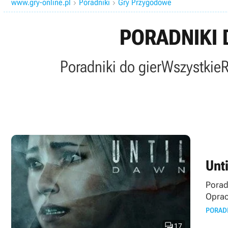
www.gry-online.pl
Poradniki
Gry Przygodowe


PORADNIKI 
Poradniki do gier
Wszystkie
Unt
Porad
Oprac
PORAD

17