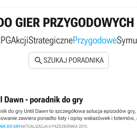
DO GIER PRZYGODOWYCH 
RPG
Akcji
Strategiczne
Przygodowe
Symu

SZUKAJ PORADNIKA
il Dawn - poradnik do gry
nik do gry Until Dawn to szczegółowa solucja epizodów gry, d
owanie zawiera ponadto listy i opisy wskazówek i totemów, 
NIK DO GRY
AKTUALIZACJA 6 PAŹDZIERNIKA 2015