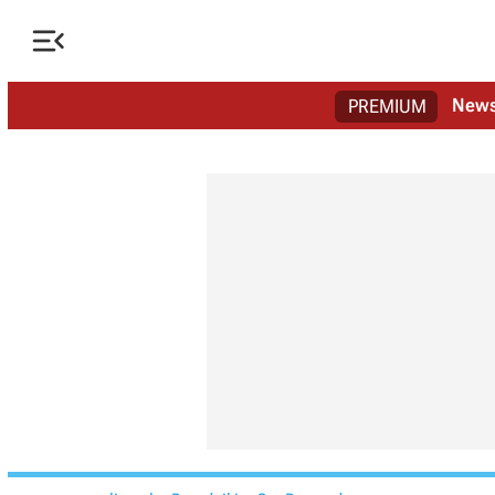

New
PREMIUM