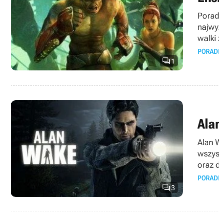
Porad
najwy
walki
PORAD

1
Ala
Alan 
wszys
oraz 
PORAD

3