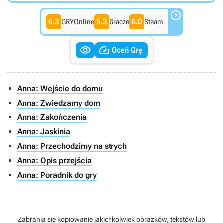

6.3
5.3
6.0
GRYOnline
Gracze
Steam


Oceń Grę
Anna: Wejście do domu
Anna: Zwiedzamy dom
Anna: Zakończenia
Anna: Jaskinia
Anna: Przechodzimy na strych
Anna: Opis przejścia
Anna: Poradnik do gry
Zabrania się kopiowanie jakichkolwiek obrazków, tekstów lub