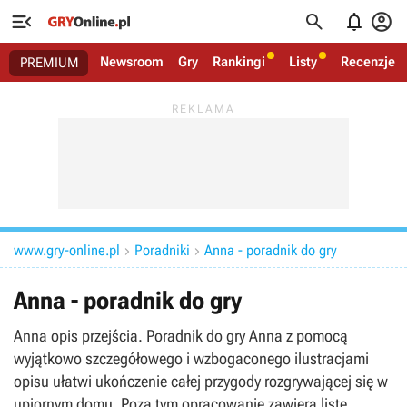




Newsroom
Gry
Rankingi
Listy
Recenzje
PREMIUM
www.gry-online.pl
Poradniki
Anna - poradnik do gry


Anna - poradnik do gry
Anna opis przejścia. Poradnik do gry Anna z pomocą
wyjątkowo szczegółowego i wzbogaconego ilustracjami
opisu ułatwi ukończenie całej przygody rozgrywającej się w
upiornym domu. Poza tym opracowanie zawiera listę