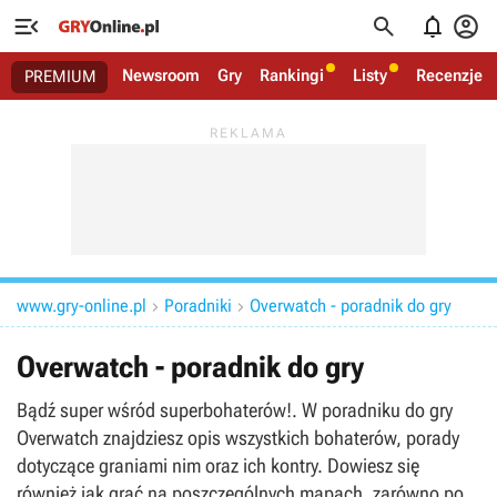




Newsroom
Gry
Rankingi
Listy
Recenzje
PREMIUM
www.gry-online.pl
Poradniki
Overwatch - poradnik do gry


Overwatch - poradnik do gry
Bądź super wśród superbohaterów!. W poradniku do gry
Overwatch znajdziesz opis wszystkich bohaterów, porady
dotyczące graniami nim oraz ich kontry. Dowiesz się
również jak grać na poszczególnych mapach, zarówno po