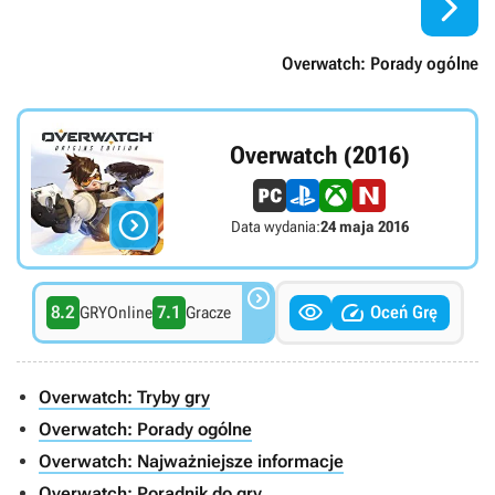

Overwatch: Porady ogólne
Overwatch (2016)

Data wydania:
24 maja 2016



8.2
7.1
Oceń Grę
GRYOnline
Gracze
Overwatch: Tryby gry
Overwatch: Porady ogólne
Overwatch: Najważniejsze informacje
Overwatch: Poradnik do gry