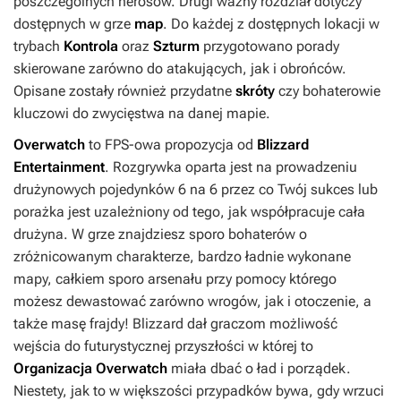
poszczególnych herosów. Drugi ważny rozdział dotyczy
dostępnych w grze
map
. Do każdej z dostępnych lokacji w
trybach
Kontrola
oraz
Szturm
przygotowano porady
skierowane zarówno do atakujących, jak i obrońców.
Opisane zostały również przydatne
skróty
czy bohaterowie
kluczowi do zwycięstwa na danej mapie.
Overwatch
to FPS-owa propozycja od
Blizzard
Entertainment
. Rozgrywka oparta jest na prowadzeniu
drużynowych pojedynków 6 na 6 przez co Twój sukces lub
porażka jest uzależniony od tego, jak współpracuje cała
drużyna. W grze znajdziesz sporo bohaterów o
zróżnicowanym charakterze, bardzo ładnie wykonane
mapy, całkiem sporo arsenału przy pomocy którego
możesz dewastować zarówno wrogów, jak i otoczenie, a
także masę frajdy! Blizzard dał graczom możliwość
wejścia do futurystycznej przyszłości w której to
Organizacja Overwatch
miała dbać o ład i porządek.
Niestety, jak to w większości przypadków bywa, gdy wrzuci