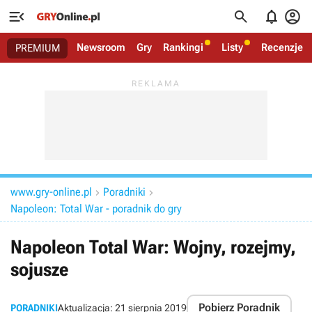




Newsroom
Gry
Rankingi
Listy
Recenzje
PREMIUM
www.gry-online.pl
Poradniki


Napoleon: Total War - poradnik do gry
Napoleon Total War: Wojny, rozejmy,
sojusze
Pobierz Poradnik
PORADNIKI
Aktualizacja:
21 sierpnia 2019