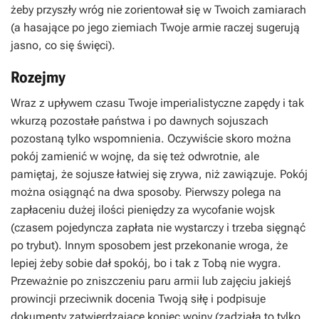
żeby przyszły wróg nie zorientował się w Twoich zamiarach
(a hasające po jego ziemiach Twoje armie raczej sugerują
jasno, co się święci).
Rozejmy
Wraz z upływem czasu Twoje imperialistyczne zapędy i tak
wkurzą pozostałe państwa i po dawnych sojuszach
pozostaną tylko wspomnienia. Oczywiście skoro można
pokój zamienić w wojnę, da się też odwrotnie, ale
pamiętaj, że sojusze łatwiej się zrywa, niż zawiązuje. Pokój
można osiągnąć na dwa sposoby. Pierwszy polega na
zapłaceniu dużej ilości pieniędzy za wycofanie wojsk
(czasem pojedyncza zapłata nie wystarczy i trzeba sięgnąć
po trybut). Innym sposobem jest przekonanie wroga, że
lepiej żeby sobie dał spokój, bo i tak z Tobą nie wygra.
Przeważnie po zniszczeniu paru armii lub zajęciu jakiejś
prowincji przeciwnik docenia Twoją siłę i podpisuje
dokumenty zatwierdzające koniec wojny (zadziała to tylko