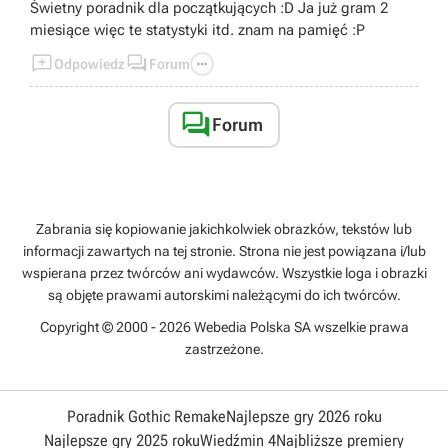
Świetny poradnik dla początkujących :D Ja już gram 2
miesiące więc te statystyki itd. znam na pamięć :P



Odpowiedz
Forum

Forum
Zabrania się kopiowanie jakichkolwiek obrazków, tekstów lub
informacji zawartych na tej stronie. Strona nie jest powiązana i/lub
wspierana przez twórców ani wydawców. Wszystkie loga i obrazki
są objęte prawami autorskimi należącymi do ich twórców.
Copyright © 2000 - 2026 Webedia Polska SA wszelkie prawa
zastrzeżone.
Poradnik Gothic Remake
Najlepsze gry 2026 roku
Najlepsze gry 2025 roku
Wiedźmin 4
Najbliższe premiery