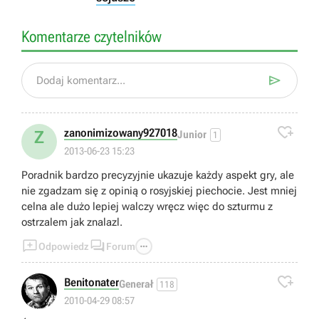
Komentarze czytelników

Dodaj komentarz...

zanonimizowany927018
Z
Junior
1
2013-06-23 15:23
Poradnik bardzo precyzyjnie ukazuje każdy aspekt gry, ale
nie zgadzam się z opinią o rosyjskiej piechocie. Jest mniej
celna ale dużo lepiej walczy wręcz więc do szturmu z
ostrzalem jak znalazl.



Odpowiedz
Forum

Benitonater
Generał
118
2010-04-29 08:57