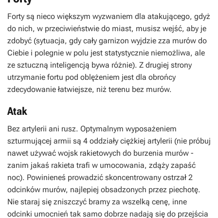
Forty są nieco większym wyzwaniem dla atakującego, gdyż
do nich, w przeciwieństwie do miast, musisz wejść, aby je
zdobyć (sytuacja, gdy cały garnizon wyjdzie zza murów do
Ciebie i polegnie w polu jest statystycznie niemożliwa, ale
ze sztuczną inteligencją bywa różnie). Z drugiej strony
utrzymanie fortu pod oblężeniem jest dla obrońcy
zdecydowanie łatwiejsze, niż terenu bez murów.
Atak
Bez artylerii ani rusz. Optymalnym wyposażeniem
szturmującej armii są 4 oddziały ciężkiej artylerii (nie próbuj
nawet używać wojsk rakietowych do burzenia murów -
zanim jakaś rakieta trafi w umocowania, zdąży zapaść
noc). Powinieneś prowadzić skoncentrowany ostrzał 2
odcinków murów, najlepiej obsadzonych przez piechotę.
Nie staraj się zniszczyć bramy za wszelką cenę, inne
odcinki umocnień tak samo dobrze nadają się do przejścia