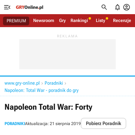




Newsroom
Gry
Rankingi
Listy
Recenzje
PREMIUM
www.gry-online.pl
Poradniki


Napoleon: Total War - poradnik do gry
Napoleon Total War: Forty
Pobierz Poradnik
PORADNIKI
Aktualizacja:
21 sierpnia 2019