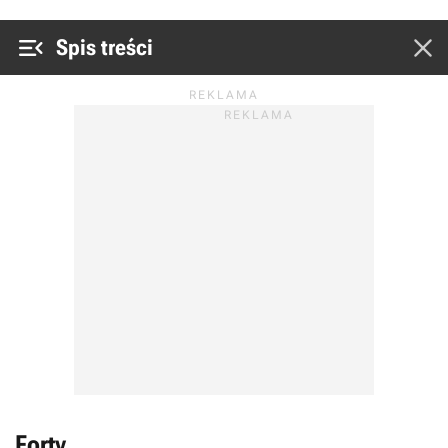


Spis treści
Forty