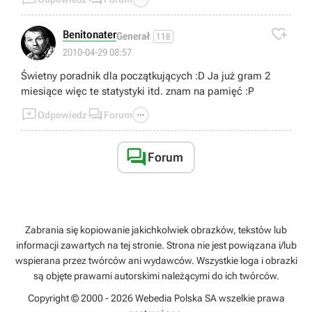

Benitonater
Generał
118
2010-04-29 08:57
Świetny poradnik dla początkujących :D Ja już gram 2
miesiące więc te statystyki itd. znam na pamięć :P



Odpowiedz
Forum

Forum
Zabrania się kopiowanie jakichkolwiek obrazków, tekstów lub
informacji zawartych na tej stronie. Strona nie jest powiązana i/lub
wspierana przez twórców ani wydawców. Wszystkie loga i obrazki
są objęte prawami autorskimi należącymi do ich twórców.
Copyright © 2000 - 2026 Webedia Polska SA wszelkie prawa