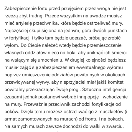
Zabezpieczenie fortu przed przejęciem przez wroga nie jest
rzeczą zbyt trudną. Przede wszystkim na uwadze musisz
mieć artylerię przeciwnika, która będzie ostrzeliwać mury.
Najczęściej skupi się ona na jednym, góra dwóch punktach
w fortyfikacji i tylko tam będzie uderzać, próbując zrobić
wyłom. Do Ciebie należeć wtedy będzie przemieszczenie
własnych oddziałów nieco na boki, aby uniknąć ich śmierci
na walącym się umocnieniu. W drugiej kolejności będziesz
musiał zająć się zabezpieczeniem ewentualnego wyłomu
poprzez umieszczenie oddziałów powitalnych w okolicach
przewidywanej wyrwy, aby nieprzyjaciel miał jakiś komitet
powitalny przekraczając Twoje progi. Sztuczna inteligencja
czasami jednak postanowi wybrać inną opcję - wchodzenie
na mury. Przeważnie przeciwnik zachodzi fortyfikacje od
boków. Dzięki temu możesz ostrzeliwać go z muszkietów (i
armat zamontowanych na murach) od frontu i na bokach.
Na samych murach zawsze dochodzi do walki w zwarciu.