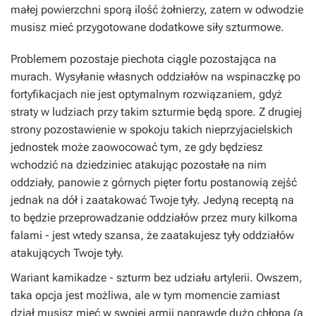
małej powierzchni sporą ilość żołnierzy, zatem w odwodzie
musisz mieć przygotowane dodatkowe siły szturmowe.
Problemem pozostaje piechota ciągle pozostająca na
murach. Wysyłanie własnych oddziałów na wspinaczkę po
fortyfikacjach nie jest optymalnym rozwiązaniem, gdyż
straty w ludziach przy takim szturmie będą spore. Z drugiej
strony pozostawienie w spokoju takich nieprzyjacielskich
jednostek może zaowocować tym, ze gdy będziesz
wchodzić na dziedziniec atakując pozostałe na nim
oddziały, panowie z górnych pięter fortu postanowią zejść
jednak na dół i zaatakować Twoje tyły. Jedyną receptą na
to będzie przeprowadzanie oddziałów przez mury kilkoma
falami - jest wtedy szansa, że zaatakujesz tyły oddziałów
atakujących Twoje tyły.
Wariant kamikadze - szturm bez udziału artylerii. Owszem,
taka opcja jest możliwa, ale w tym momencie zamiast
dział musisz mieć w swojej armii naprawdę dużo chłopa (a