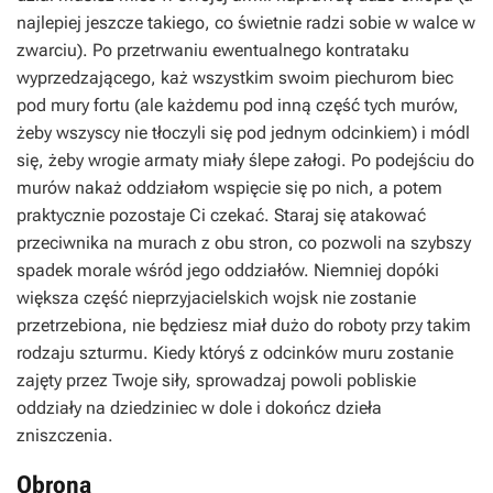
najlepiej jeszcze takiego, co świetnie radzi sobie w walce w
zwarciu). Po przetrwaniu ewentualnego kontrataku
wyprzedzającego, każ wszystkim swoim piechurom biec
pod mury fortu (ale każdemu pod inną część tych murów,
żeby wszyscy nie tłoczyli się pod jednym odcinkiem) i módl
się, żeby wrogie armaty miały ślepe załogi. Po podejściu do
murów nakaż oddziałom wspięcie się po nich, a potem
praktycznie pozostaje Ci czekać. Staraj się atakować
przeciwnika na murach z obu stron, co pozwoli na szybszy
spadek morale wśród jego oddziałów. Niemniej dopóki
większa część nieprzyjacielskich wojsk nie zostanie
przetrzebiona, nie będziesz miał dużo do roboty przy takim
rodzaju szturmu. Kiedy któryś z odcinków muru zostanie
zajęty przez Twoje siły, sprowadzaj powoli pobliskie
oddziały na dziedziniec w dole i dokończ dzieła
zniszczenia.
Obrona