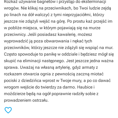
Rozkaż używanie bagnetów i przystąp do eksterminacji
wrogów. Nie klikaj na przeciwnikach, bo Twoi ludzie zejdą
po linach na dół walczyć z tymi nieprzyjaciółmi, którzy
jeszcze nie zdążyli wejść na górę. Po prostu każ przejść im
w pobliże miejsca, w którym pojawiają się na murze
przeciwnicy. Jeśli posiadasz kawalerię, możesz
wyprowadzić ją poza obwarowania i nękać tych
przeciwników, którzy jeszcze nie zdążyli się wspiąć na mur.
Często spowoduje to panikę w oddziale i będziesz mógł się
skupić na eliminacji następnego. Jest jeszcze jedna ważna
sprawa. Uważaj na własną artylerię, gdyż armaty z
rozkazem otwarcia ognia z pewnością zaczną miotać
pociski z dziedzińca wprost w Twoje mury, a po co dawać
wrogom wejście do twierdzy za darmo. Haubice i
moździerze będą na ogół poprawnie radziły sobie z
prowadzeniem ostrzału.
