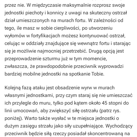
przez nie. W międzyczasie maksymalnie rozprosz swoje
jednostki piechoty i konnicy z uwagi na skuteczny ostrzał
dział umieszczonych na murach fortu. W zależności od
tego, ile masz w sobie cierpliwości, po utworzeniu
wyłomów w fortyfikacjach możesz kontynuować ostrzał,
celując w oddziały znajdujące się wewnątrz fortu i starając
się je możliwie najmocniej przetrzebić. Drugą opcją jest
przeprowadzenie szturmu już w tym momencie,
zwłaszcza, że prawdopodobnie przeciwnik wyprowadzi
bardziej mobilne jednostki na spotkanie Tobie.
Kolejną fazą ataku jest obsadzenie wyrw w murach
własnymi jednostkami, przy czym staraj się nie umieszczać
ich przylegle do muru, tylko pod kątem około 45 stopni do
linii umocowań, aby zwiększyć siłę ostrzału (patrz rys.
poniżej). Warto także wysłać w te miejsca jednostki o
dużym zasięgu strzału jako siły uzupełniające. Wychodzący
przeciwnik będzie siłą rzeczy posiadał skoncentrowaną na