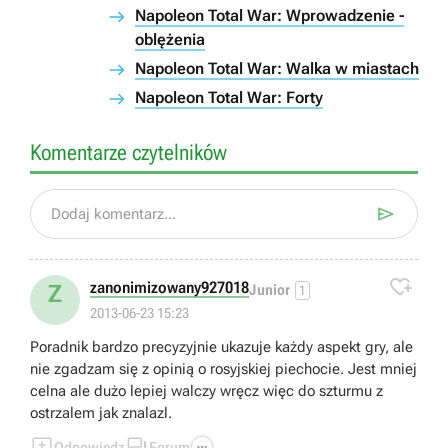
Napoleon Total War: Wprowadzenie -
oblężenia
Napoleon Total War: Walka w miastach
Napoleon Total War: Forty
Komentarze czytelników

Dodaj komentarz...

zanonimizowany927018
Z
Junior
1
2013-06-23 15:23
Poradnik bardzo precyzyjnie ukazuje każdy aspekt gry, ale
nie zgadzam się z opinią o rosyjskiej piechocie. Jest mniej
celna ale dużo lepiej walczy wręcz więc do szturmu z
ostrzalem jak znalazl.



Odpowiedz
Forum