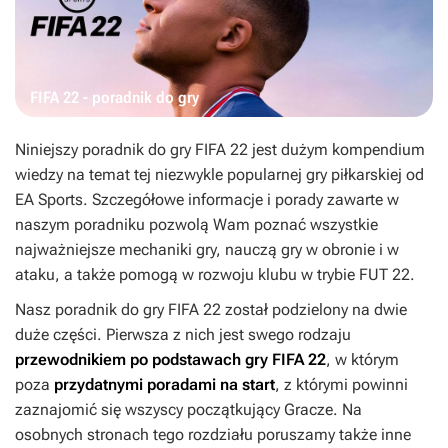
FIFA 22 - poradnik do gry
Niniejszy poradnik do gry
FIFA 22
jest dużym kompendium
wiedzy na temat tej niezwykle popularnej gry piłkarskiej od
EA Sports. Szczegółowe informacje i porady zawarte w
naszym poradniku pozwolą Wam poznać wszystkie
najważniejsze mechaniki gry, nauczą gry w obronie i w
ataku, a także pomogą w rozwoju klubu w trybie
FUT 22
.
Nasz poradnik do gry
FIFA 22
został podzielony na dwie
duże części. Pierwsza z nich jest swego rodzaju
przewodnikiem po podstawach gry
FIFA 22
, w którym
poza
przydatnymi poradami na start
, z którymi powinni
zaznajomić się wszyscy początkujący Gracze. Na
osobnych stronach tego rozdziału poruszamy także inne