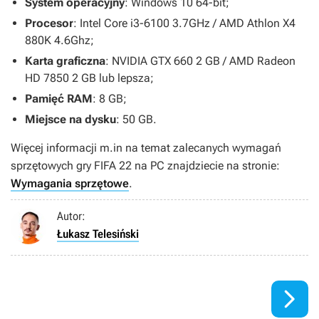
System operacyjny
: Windows 10 64-bit;
Procesor
: Intel Core i3-6100 3.7GHz / AMD Athlon X4
880K 4.6Ghz;
Karta graficzna
: NVIDIA GTX 660 2 GB / AMD Radeon
HD 7850 2 GB lub lepsza;
Pamięć RAM
: 8 GB;
Miejsce na dysku
: 50 GB.
Więcej informacji m.in na temat zalecanych wymagań
sprzętowych gry
FIFA 22
na PC znajdziecie na stronie:
Wymagania sprzętowe
.
Autor:
Łukasz Telesiński
