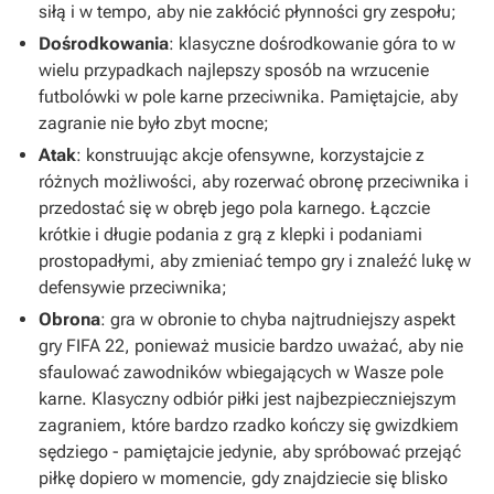
siłą i w tempo, aby nie zakłócić płynności gry zespołu;
Dośrodkowania
: klasyczne dośrodkowanie góra to w
wielu przypadkach najlepszy sposób na wrzucenie
futbolówki w pole karne przeciwnika. Pamiętajcie, aby
zagranie nie było zbyt mocne;
Atak
: konstruując akcje ofensywne, korzystajcie z
różnych możliwości, aby rozerwać obronę przeciwnika i
przedostać się w obręb jego pola karnego. Łączcie
krótkie i długie podania z grą z klepki i podaniami
prostopadłymi, aby zmieniać tempo gry i znaleźć lukę w
defensywie przeciwnika;
Obrona
: gra w obronie to chyba najtrudniejszy aspekt
gry
FIFA 22
, ponieważ musicie bardzo uważać, aby nie
sfaulować zawodników wbiegających w Wasze pole
karne. Klasyczny odbiór piłki jest najbezpieczniejszym
zagraniem, które bardzo rzadko kończy się gwizdkiem
sędziego - pamiętajcie jedynie, aby spróbować przejąć
piłkę dopiero w momencie, gdy znajdziecie się blisko