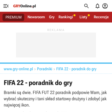




Newsroom
Gry
Rankingi
Listy
Recenzje
PREMIUM
www.gry-online.pl
Poradniki
FIFA 22 - poradnik do gry


FIFA 22 - poradnik do gry
Bramki są dwie. FIFA FUT 22 poradnik podpowie Wam, jak
wybrać skuteczny i tani skład startowy drużyny i zdobyć jak
najwięcej ikon.