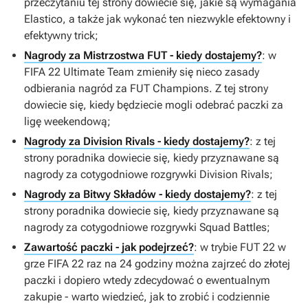
przeczytaniu tej strony dowiecie się, jakie są wymagania
Elastico, a także jak wykonać ten niezwykle efektowny i
efektywny trick;
Nagrody za Mistrzostwa FUT - kiedy dostajemy?
: w
FIFA 22 Ultimate Team
zmieniły się nieco zasady
odbierania nagród za FUT Champions. Z tej strony
dowiecie się, kiedy będziecie mogli odebrać paczki za
ligę weekendową;
Nagrody za Division Rivals - kiedy dostajemy?
: z tej
strony poradnika dowiecie się, kiedy przyznawane są
nagrody za cotygodniowe rozgrywki Division Rivals;
Nagrody za Bitwy Składów - kiedy dostajemy?
: z tej
strony poradnika dowiecie się, kiedy przyznawane są
nagrody za cotygodniowe rozgrywki Squad Battles;
Zawartość paczki - jak podejrzeć?
: w trybie
FUT 22
w
grze
FIFA 22
raz na 24 godziny można zajrzeć do złotej
paczki i dopiero wtedy zdecydować o ewentualnym
zakupie - warto wiedzieć, jak to zrobić i codziennie