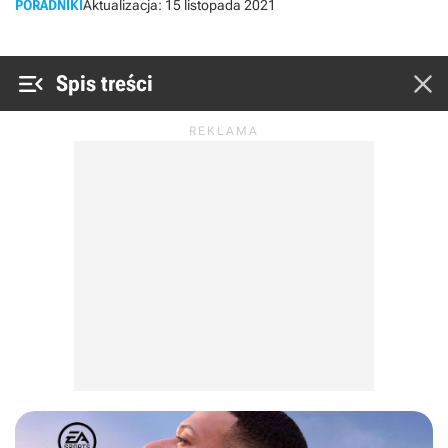
PORADNIKI
Aktualizacja:
15 listopada 2021


Spis treści