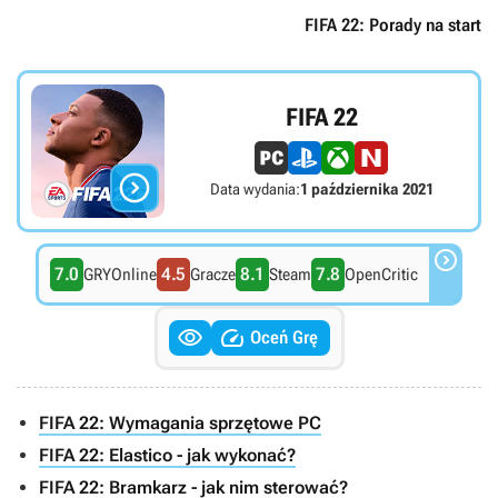
FIFA 22: Porady na start
FIFA 22

Data wydania:
1 października 2021

7.0
4.5
8.1
7.8
GRYOnline
Gracze
Steam
OpenCritic


Oceń Grę
FIFA 22: Wymagania sprzętowe PC
FIFA 22: Elastico - jak wykonać?
FIFA 22: Bramkarz - jak nim sterować?