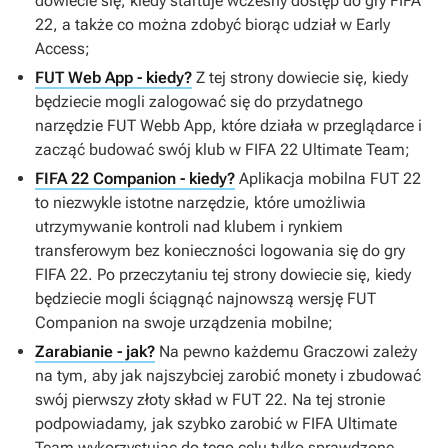
dowiecie się, kiedy startuje wczesny dostęp do gry
FIFA
22
, a także co można zdobyć biorąc udział w Early
Access;
FUT Web App - kiedy?
Z tej strony dowiecie się, kiedy
będziecie mogli zalogować się do przydatnego
narzędzie FUT Webb App, które działa w przeglądarce i
zacząć budować swój klub w
FIFA 22 Ultimate Team
;
FIFA 22 Companion - kiedy?
Aplikacja mobilna
FUT 22
to niezwykle istotne narzędzie, które umożliwia
utrzymywanie kontroli nad klubem i rynkiem
transferowym bez konieczności logowania się do gry
FIFA 22
. Po przeczytaniu tej strony dowiecie się, kiedy
będziecie mogli ściągnąć najnowszą wersję FUT
Companion na swoje urządzenia mobilne;
Zarabianie - jak?
Na pewno każdemu Graczowi zależy
na tym, aby jak najszybciej zarobić monety i zbudować
swój pierwszy złoty skład w
FUT 22
. Na tej stronie
podpowiadamy, jak szybko zarobić w
FIFA Ultimate
Team
wykorzystując do tego celu tylko sprawdzone