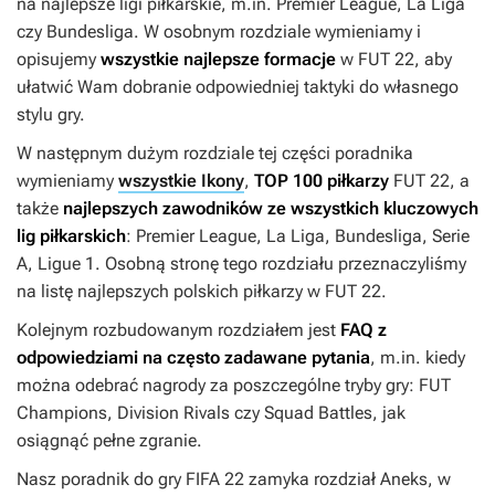
na najlepsze ligi piłkarskie, m.in. Premier League, La Liga
czy Bundesliga. W osobnym rozdziale wymieniamy i
opisujemy
wszystkie najlepsze formacje
w
FUT 22
, aby
ułatwić Wam dobranie odpowiedniej taktyki do własnego
stylu gry.
W następnym dużym rozdziale tej części poradnika
wymieniamy
wszystkie Ikony
,
TOP 100 piłkarzy
FUT 22
, a
także
najlepszych zawodników ze wszystkich kluczowych
lig piłkarskich
: Premier League, La Liga, Bundesliga, Serie
A, Ligue 1. Osobną stronę tego rozdziału przeznaczyliśmy
na listę najlepszych polskich piłkarzy w
FUT 22
.
Kolejnym rozbudowanym rozdziałem jest
FAQ z
odpowiedziami na często zadawane pytania
, m.in. kiedy
można odebrać nagrody za poszczególne tryby gry: FUT
Champions, Division Rivals czy Squad Battles, jak
osiągnąć pełne zgranie.
Nasz poradnik do gry
FIFA 22
zamyka rozdział Aneks, w