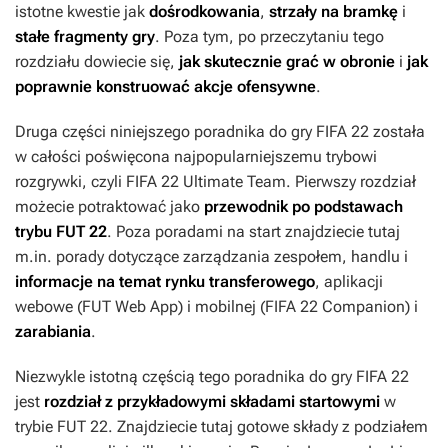
istotne kwestie jak
dośrodkowania
,
strzały na bramkę
i
stałe fragmenty gry
. Poza tym, po przeczytaniu tego
rozdziału dowiecie się,
jak skutecznie grać w obronie
i
jak
poprawnie konstruować akcje ofensywne
.
Druga części niniejszego poradnika do gry
FIFA 22
została
w całości poświęcona najpopularniejszemu trybowi
rozgrywki, czyli
FIFA 22 Ultimate Team
. Pierwszy rozdział
możecie potraktować jako
przewodnik po podstawach
trybu
FUT 22
. Poza poradami na start znajdziecie tutaj
m.in. porady dotyczące zarządzania zespołem, handlu i
informacje na temat rynku transferowego
, aplikacji
webowe (FUT Web App) i mobilnej (FIFA 22 Companion) i
zarabiania
.
Niezwykle istotną częścią tego poradnika do gry
FIFA 22
jest
rozdział z przykładowymi składami startowymi
w
trybie
FUT 22
. Znajdziecie tutaj gotowe składy z podziałem